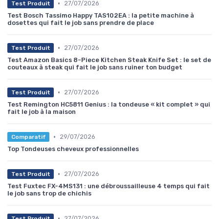
•
27/07/2026
Test Produit
Test Bosch Tassimo Happy TAS102EA : la petite machine à
dosettes qui fait le job sans prendre de place
•
27/07/2026
Test Produit
Test Amazon Basics 8-Piece Kitchen Steak Knife Set : le set de
couteaux à steak qui fait le job sans ruiner ton budget
•
27/07/2026
Test Produit
Test Remington HC5811 Genius : la tondeuse « kit complet » qui
fait le job à la maison
•
29/07/2026
Comparatif
Top Tondeuses cheveux professionnelles
•
27/07/2026
Test Produit
Test Fuxtec FX-4MS131 : une débroussailleuse 4 temps qui fait
le job sans trop de chichis
•
27/07/2026
Test Produit