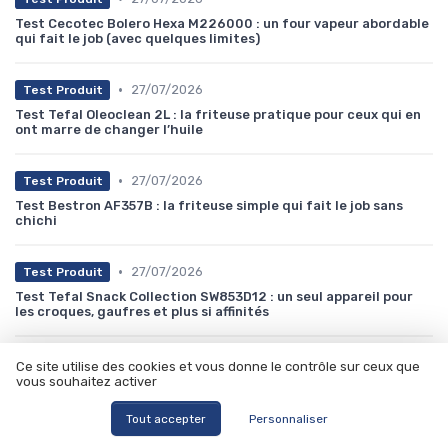
Test Cecotec Bolero Hexa M226000 : un four vapeur abordable
qui fait le job (avec quelques limites)
•
27/07/2026
Test Produit
Test Tefal Oleoclean 2L : la friteuse pratique pour ceux qui en
ont marre de changer l’huile
•
27/07/2026
Test Produit
Test Bestron AF357B : la friteuse simple qui fait le job sans
chichi
•
27/07/2026
Test Produit
Test Tefal Snack Collection SW853D12 : un seul appareil pour
les croques, gaufres et plus si affinités
•
28/07/2026
Test Produit
Ce site utilise des cookies et vous donne le contrôle sur ceux que
vous souhaitez activer
Test Fengda FD-186 : le compresseur d’aérographe sérieux
sans se ruiner
Tout accepter
Personnaliser