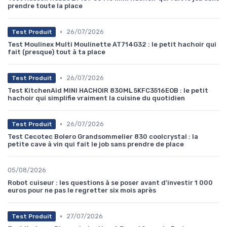
prendre toute la place
•
26/07/2026
Test Produit
Test Moulinex Multi Moulinette AT714G32 : le petit hachoir qui
fait (presque) tout à ta place
•
26/07/2026
Test Produit
Test KitchenAid MINI HACHOIR 830ML 5KFC3516EOB : le petit
hachoir qui simplifie vraiment la cuisine du quotidien
•
26/07/2026
Test Produit
Test Cecotec Bolero Grandsommelier 830 coolcrystal : la
petite cave à vin qui fait le job sans prendre de place
05/08/2026
Robot cuiseur : les questions à se poser avant d'investir 1 000
euros pour ne pas le regretter six mois après
•
27/07/2026
Test Produit