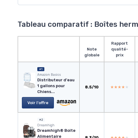
Tableau comparatif : Boîtes her
Rapport
Note
qualité-
globale
prix
#1
Amazon Basics
Distributeur d'eau
1 gallons pour
8.5/10
★★★★★
★★★★★
Chiens...
Voir l'offre
#2
Dreamhigh
Dreamhigh® Boîte
Alimentaire
8.3/10
★★★★★
★★★★★