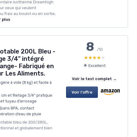
mentaire isotherme Dreamhigh
our ceux qui veulent
frais au boulot ou en sortie,
r plus
8
/10
otable 200L Bleu -
★★★★★
★★★★★
ge 3/4" intégré
dange- Fabriqué en
🌟 Excellent
r Les Aliments.
Voir le test complet →
ère à vide (8 kg) et facile à
Voir l'offre
cm et filetage 3/4" pratique
et tuyau d’arrosage
 (sans BPA, contact
pération d’eau de pluie
 potable bleu de 200/280L,
ctionnel et globalement bien