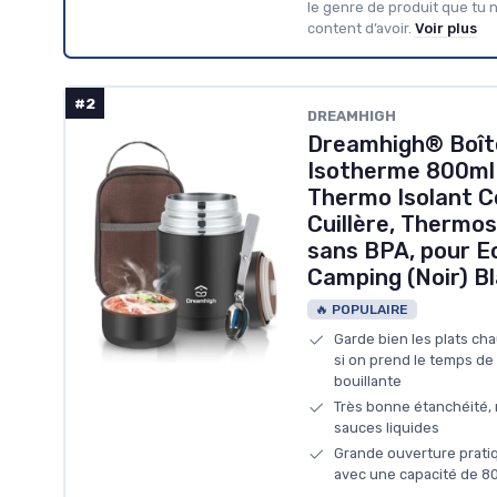
le genre de produit que tu n
content d’avoir.
Voir plus
#2
DREAMHIGH
Dreamhigh® Boîte
Isotherme 800ml 
Thermo Isolant 
Cuillère, Thermo
sans BPA, pour Ec
Camping (Noir) B
🔥 POPULAIRE
Garde bien les plats ch
si on prend le temps de
bouillante
Très bonne étanchéité
sauces liquides
Grande ouverture pratiq
avec une capacité de 80