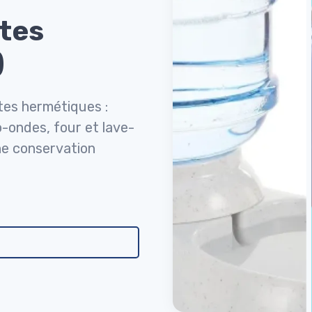
îtes
)
îtes hermétiques :
o-ondes, four et lave-
une conservation