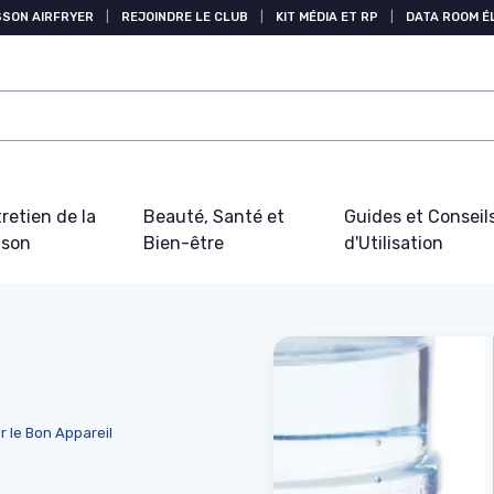
SSON AIRFRYER
|
REJOINDRE LE CLUB
|
KIT MÉDIA ET RP
|
DATA ROOM 
retien de la
Beauté, Santé et
Guides et Conseil
ison
Bien-être
d'Utilisation
r le Bon Appareil