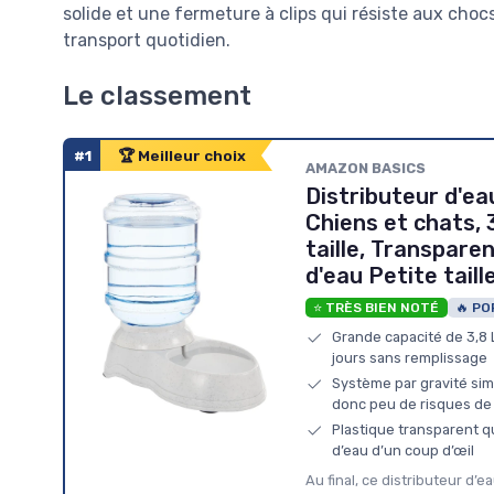
solide et une fermeture à clips qui résiste aux cho
transport quotidien.
Le classement
#1
🏆 Meilleur choix
AMAZON BASICS
Distributeur d'ea
Chiens et chats, 3
taille, Transpare
d'eau Petite taill
⭐ TRÈS BIEN NOTÉ
🔥 PO
Grande capacité de 3,8 L
jours sans remplissage
Système par gravité simpl
donc peu de risques de
Plastique transparent qu
d’eau d’un coup d’œil
Au final, ce distributeur d’