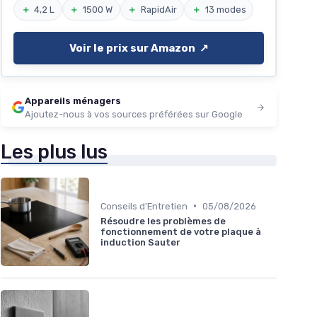
＋
4,2 L
＋
1500 W
＋
RapidAir
＋
13 modes
Voir le prix sur Amazon ↗️
Appareils ménagers
Ajoutez-nous à vos sources préférées sur Google
Les plus lus
•
Conseils d'Entretien
05/08/2026
Résoudre les problèmes de
fonctionnement de votre plaque à
induction Sauter