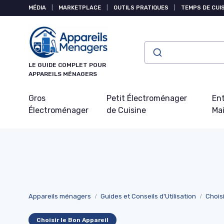
Panneau de gestion des cookies
MÉDIA
|
MARKETPLACE
|
OUTILS PRATIQUES
|
TEMPS DE CUI
LE GUIDE COMPLET POUR
APPAREILS MÉNAGERS
Gros
Petit Électroménager
Ent
Électroménager
de Cuisine
Ma
Appareils ménagers
Guides et Conseils d'Utilisation
Choisi
Choisir le Bon Appareil