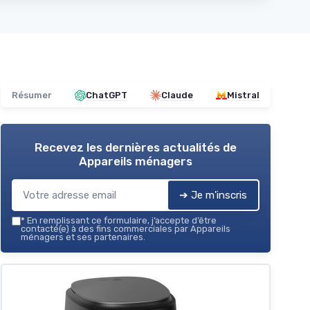
Résumer
ChatGPT
Claude
Mistral
Recevez les dernières actualités de
Appareils ménagers
➔ Je m'inscris
*
En remplissant ce formulaire, j’accepte d’être
contacté(e) à des fins commerciales par Appareils
ménagers et ses partenaires.