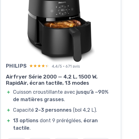
PHILIPS
★★★★★
★★★★★
4,4/5 · 671 avis
Airfryer Série 2000 — 4,2 L, 1500 W,
RapidAir, écran tactile, 13 modes
＋
Cuisson croustillante avec
jusqu’à −90%
de matières grasses
.
＋
Capacité
2–3 personnes
(bol 4,2 L).
＋
13 options
dont 9 préréglées,
écran
tactile
.