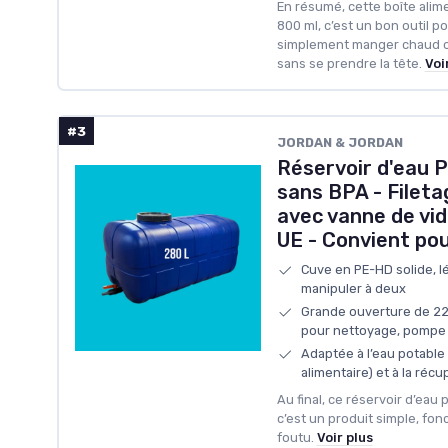
En résumé, cette boîte ali
800 ml, c’est un bon outil p
simplement manger chaud ou 
sans se prendre la tête.
Voi
#3
JORDAN & JORDAN
Réservoir d'eau P
sans BPA - Fileta
avec vanne de vi
UE - Convient pou
Cuve en PE-HD solide, lég
manipuler à deux
Grande ouverture de 22 
pour nettoyage, pompe 
Adaptée à l’eau potable
alimentaire) et à la récu
Au final, ce réservoir d’eau
c’est un produit simple, fon
foutu.
Voir plus