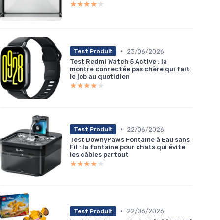
★★★★★
★★★★★
•
23/06/2026
Test Produit
Test Redmi Watch 5 Active : la
montre connectée pas chère qui fait
le job au quotidien
★★★★★
★★★★★
entation
•
22/06/2026
Test Produit
★★★★
★★★★
Test DownyPaws Fontaine à Eau sans
Fil : la fontaine pour chats qui évite
les câbles partout
★★★★★
★★★★★
•
22/06/2026
Test Produit
★★★★
★★★★