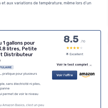
cs et aux variations de température, même lors d’un
8.5
/10
u 1 gallons pour
★★★★★
★★★★★
.8 litres, Petite
nt Distributeur
🌟 Excellent
e
Voir le test complet →
PULAIRE
, pratique pour plusieurs
Voir l'offre
e, sans électricité ni piles,
 panne
i permet de voir le niveau
eau Amazon Basics, c’est un peu