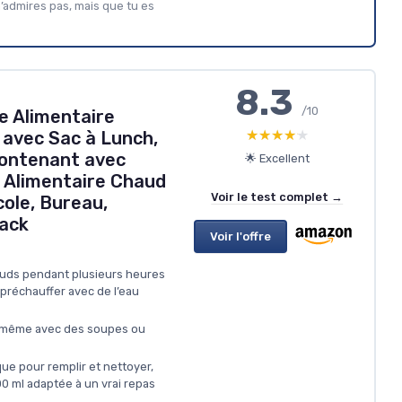
’admires pas, mais que tu es
8.3
/10
 Alimentaire
★★★★★
★★★★★
avec Sac à Lunch,
Contenant avec
🌟 Excellent
s Alimentaire Chaud
Voir le test complet →
ole, Bureau,
lack
Voir l'offre
auds pendant plusieurs heures
 préchauffer avec de l’eau
, même avec des soupes ou
ue pour remplir et nettoyer,
0 ml adaptée à un vrai repas