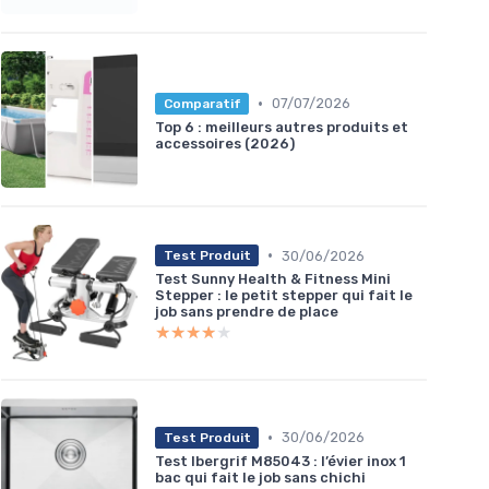
•
07/07/2026
Comparatif
Top 6 : meilleurs autres produits et
accessoires (2026)
•
30/06/2026
Test Produit
Test Sunny Health & Fitness Mini
Stepper : le petit stepper qui fait le
job sans prendre de place
★★★★★
★★★★★
•
30/06/2026
Test Produit
Test Ibergrif M85043 : l’évier inox 1
bac qui fait le job sans chichi