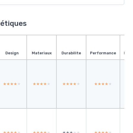
métiques
Design
Materiaux
Durabilite
Performance
Pres
★★★★★
★★★★★
★★★★★
★★★★★
★★★★★
★★★★★
★★★★★
★★★★★
★
★
★★★★★
★★★★★
★★★★★
★★★★★
★★★★★
★★★★★
★★★★★
★★★★★
★
★