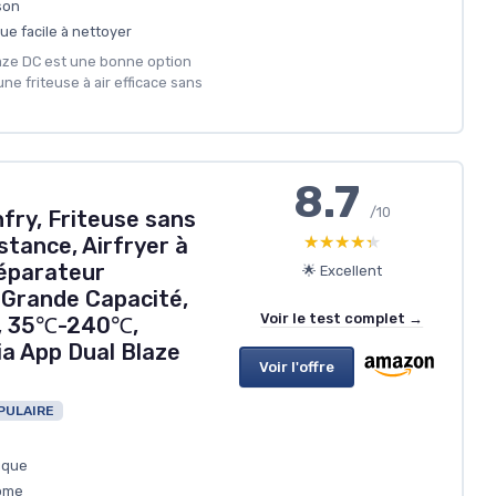
son
e facile à nettoyer
laze DC est une bonne option
e friteuse à air efficace sans
8.7
/10
nfry, Friteuse sans
★★★★★
★★★★★
stance, Airfryer à
éparateur
🌟 Excellent
 Grande Capacité,
Voir le test complet →
e, 35℃-240℃,
ia App Dual Blaze
Voir l'offre
PULAIRE
ique
nome