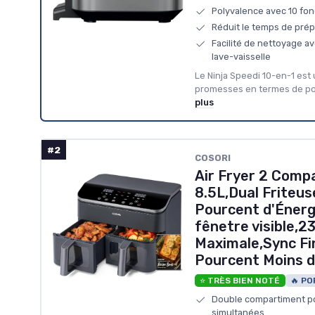
Polyvalence avec 10 fon
Réduit le temps de prép
Facilité de nettoyage a
lave-vaisselle
Le Ninja Speedi 10-en-1 est 
promesses en termes de pol
plus
#2
‎COSORI
Air Fryer 2 Comp
8.5L,Dual Friteus
Pourcent d'Énerg
fênetre visible,2
Maximale,Sync Fi
Pourcent Moins d
⭐ TRÈS BIEN NOTÉ
🔥 PO
Double compartiment p
simultanées