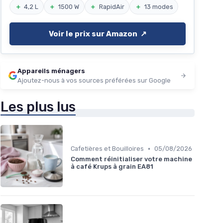
＋
4,2 L
＋
1500 W
＋
RapidAir
＋
13 modes
Voir le prix sur Amazon ↗️
Appareils ménagers
Ajoutez-nous à vos sources préférées sur Google
Les plus lus
•
Cafetières et Bouilloires
05/08/2026
Comment réinitialiser votre machine
à café Krups à grain EA81