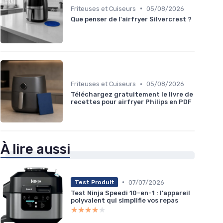
•
Friteuses et Cuiseurs
05/08/2026
Que penser de l'airfryer Silvercrest ?
•
Friteuses et Cuiseurs
05/08/2026
Téléchargez gratuitement le livre de
recettes pour airfryer Philips en PDF
À lire aussi
•
07/07/2026
Test Produit
Test Ninja Speedi 10-en-1 : l'appareil
polyvalent qui simplifie vos repas
★★★★★
★★★★★