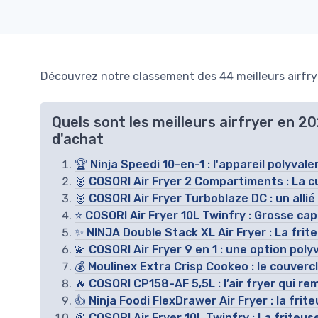
Découvrez notre classement des 44 meilleurs airfrye
Quels sont les meilleurs airfryer en 2
d'achat
🏆 Ninja Speedi 10-en-1 : l'appareil polyvale
🥈 COSORI Air Fryer 2 Compartiments : La cu
🥉 COSORI Air Fryer Turboblaze DC : un allié
⭐ COSORI Air Fryer 10L Twinfry : Grosse ca
✨ NINJA Double Stack XL Air Fryer : La fri
💫 COSORI Air Fryer 9 en 1 : une option poly
💰 Moulinex Extra Crisp Cookeo : le couverc
🔥 COSORI CP158-AF 5,5L : l’air fryer qui re
👍 Ninja Foodi FlexDrawer Air Fryer : la frite
🎯 COSORI Air Fryer 10L Twinfry : La friteus