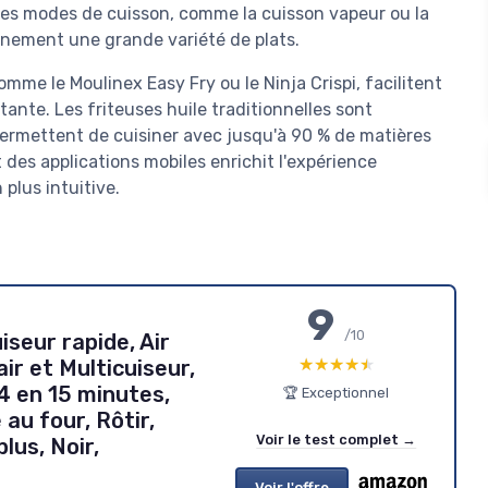
. Les modes de cuisson, comme la cuisson vapeur ou la
inement une grande variété de plats.
e le Moulinex Easy Fry ou le Ninja Crispi, facilitent
tante. Les friteuses huile traditionnelles sont
permettent de cuisiner avec jusqu'à 90 % de matières
 des applications mobiles enrichit l'expérience
plus intuitive.
9
/10
iseur rapide, Air
★★★★★
★★★★★
air et Multicuiseur,
4 en 15 minutes,
🏆 Exceptionnel
 au four, Rôtir,
Voir le test complet →
plus, Noir,
Voir l'offre