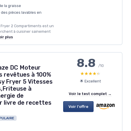
de la graisse
c des pièces lavables en
r Fryer 2 Compartiments est un
erchent à cuisiner sainement
ir plus
8.8
/10
laze DC Moteur
★★★★★
★★★★★
s revêtues à 100%
y Fryer 5 Vitesses
🌟 Excellent
,Friteuse à
Voir le test complet →
ergie de
r livre de recettes
Voir l'offre
PULAIRE