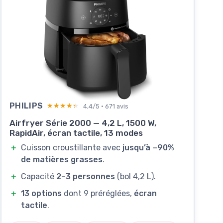
PHILIPS
★★★★★
★★★★★
4,4/5 · 671 avis
Airfryer Série 2000 — 4,2 L, 1500 W,
RapidAir, écran tactile, 13 modes
＋
Cuisson croustillante avec
jusqu’à −90%
de matières grasses
.
＋
Capacité
2–3 personnes
(bol 4,2 L).
＋
13 options
dont 9 préréglées,
écran
tactile
.