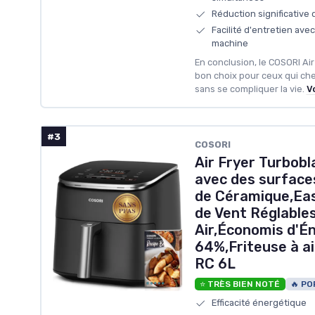
Réduction significative 
Facilité d'entretien ave
machine
En conclusion, le COSORI Ai
bon choix pour ceux qui ch
sans se compliquer la vie.
Vo
#3
‎COSORI
Air Fryer Turbob
avec des surface
de Céramique,Eas
de Vent Réglables
Air,Économis d'Én
64%,Friteuse à ai
RC 6L
⭐ TRÈS BIEN NOTÉ
🔥 PO
Efficacité énergétique