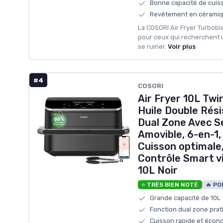
Bonne capacité de cuis
Revêtement en céramiqu
La COSORI Air Fryer Turbob
pour ceux qui recherchent un
se ruiner.
Voir plus
#4
‎COSORI
Air Fryer 10L Twi
Huile Double Rési
Dual Zone Avec S
Amovible, 6-en-1,
Cuisson optimal
Contrôle Smart v
10L Noir
⭐ TRÈS BIEN NOTÉ
🔥 PO
Grande capacité de 10L
Fonction dual zone prat
Cuisson rapide et éco