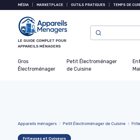
Panneau de gestion des cookies
MÉDIA
|
MARKETPLACE
|
OUTILS PRATIQUES
|
TEMPS DE CUI
LE GUIDE COMPLET POUR
APPAREILS MÉNAGERS
Gros
Petit Électroménager
Ent
Électroménager
de Cuisine
Ma
Appareils ménagers
Petit Électroménager de Cuisine
Frit
Friteuses et Cuiseurs