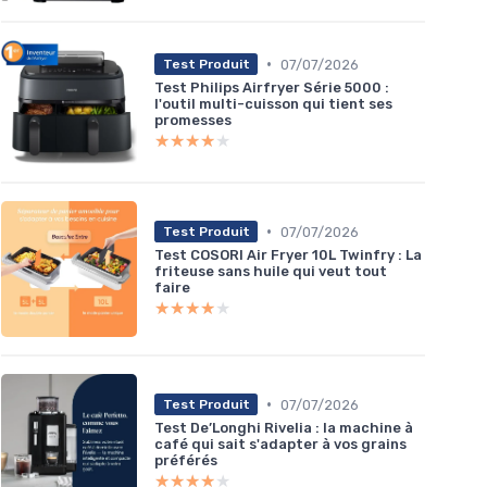
•
07/07/2026
Test Produit
Test Philips Airfryer Série 5000 :
l'outil multi-cuisson qui tient ses
promesses
★★★★★
★★★★★
•
07/07/2026
Test Produit
Test COSORI Air Fryer 10L Twinfry : La
friteuse sans huile qui veut tout
faire
★★★★★
★★★★★
•
07/07/2026
Test Produit
Test De’Longhi Rivelia : la machine à
café qui sait s'adapter à vos grains
préférés
★★★★★
★★★★★