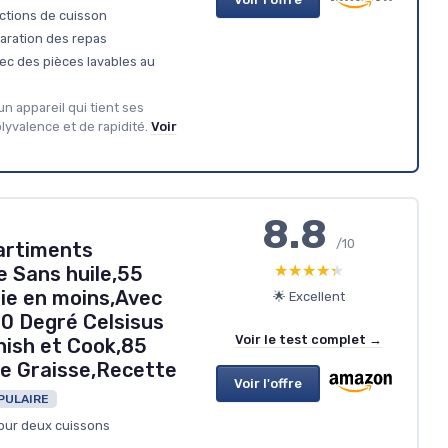
ctions de cuisson
aration des repas
vec des pièces lavables au
un appareil qui tient ses
yvalence et de rapidité.
Voir
8.8
/10
artiments
★★★★★
★★★★★
e Sans huile,55
ie en moins,Avec
🌟 Excellent
30 Degré Celsisus
Voir le test complet →
nish et Cook,85
e Graisse,Recette
Voir l'offre
PULAIRE
our deux cuissons