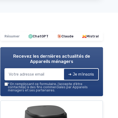
Résumer
ChatGPT
Claude
Mistral
Recevez les dernières actualités de
Appareils ménagers
➔ Je m'inscris
*
En remplissant ce formulaire, j’accepte d’être
contacté(e) à des fins commerciales par Appareils
ménagers et ses partenaires.