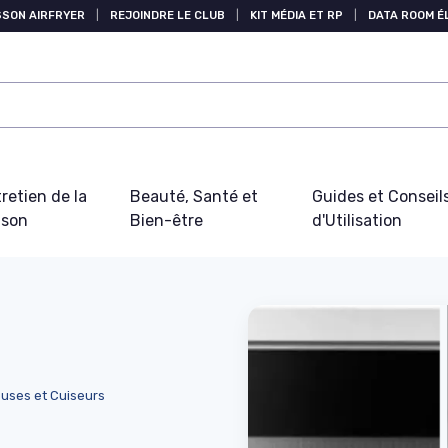
SSON AIRFRYER
|
REJOINDRE LE CLUB
|
KIT MÉDIA ET RP
|
DATA ROOM 
retien de la
Beauté, Santé et
Guides et Conseil
ison
Bien-être
d'Utilisation
euses et Cuiseurs