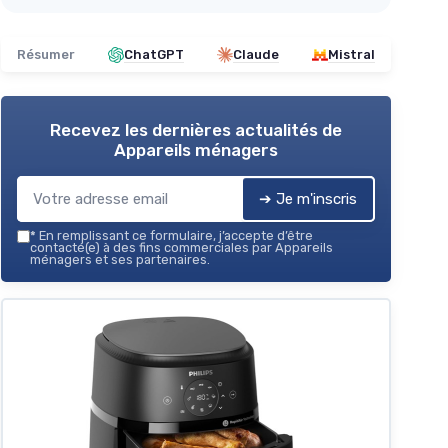
Résumer
ChatGPT
Claude
Mistral
Recevez les dernières actualités de
Appareils ménagers
➔ Je m'inscris
*
En remplissant ce formulaire, j’accepte d’être
contacté(e) à des fins commerciales par Appareils
ménagers et ses partenaires.