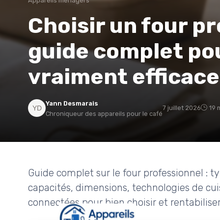
Appareils ménagers
Choisir un four pr
guide complet pou
vraiment efficace
Yann Desmarais
7 juillet 2026
19 
Chroniqueur des appareils pour le café
Guide complet sur le four professionnel : ty
capacités, dimensions, technologies de cui
connectées pour bien choisir et rentabilis