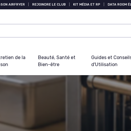
SSON AIRFRYER
|
REJOINDRE LE CLUB
|
KIT MÉDIA ET RP
|
DATA ROOM 
retien de la
Beauté, Santé et
Guides et Conseil
ison
Bien-être
d'Utilisation