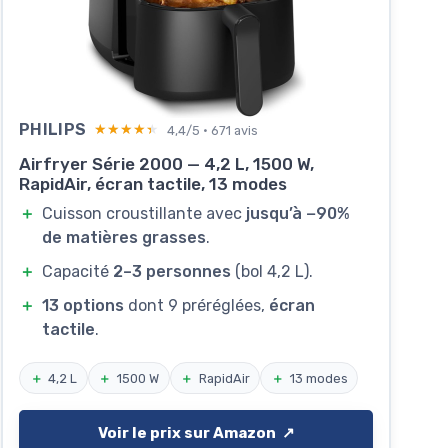
PHILIPS
★★★★★
★★★★★
4,4/5 · 671 avis
Airfryer Série 2000 — 4,2 L, 1500 W,
RapidAir, écran tactile, 13 modes
＋
Cuisson croustillante avec
jusqu’à −90%
de matières grasses
.
＋
Capacité
2–3 personnes
(bol 4,2 L).
＋
13 options
dont 9 préréglées,
écran
tactile
.
＋
4,2 L
＋
1500 W
＋
RapidAir
＋
13 modes
Voir le prix sur Amazon ↗️