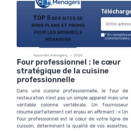
Télécharge
TOP 5 des sites de
bons plans et promo
pour les appareils
*
En remplissant
ménagers
commerciales p
Appareils ménagers — 2026
Four professionnel : le cœur
stratégique de la cuisine
professionnelle
Dans une cuisine professionnelle, le four de
restauration n’est pas un simple appareil mais une
véritable colonne vertébrale. Un fournisseur
résume parfaitement cet enjeu en affirmant : « Un
four professionnel est le cœur de votre ligne de
cuisson, déterminant la qualité de vos assiettes.