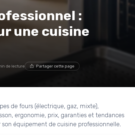
ofessionnel :
r une cuisine
min de lecture
Partager cette page
pes de fours (électrique, gaz, mixte),
sson, ergonomie, prix, garanties et tendances
er son équipement de cuisine professionnelle.