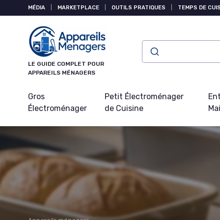
Panneau de gestion des cookies
MÉDIA
|
MARKETPLACE
|
OUTILS PRATIQUES
|
TEMPS DE CUI
LE GUIDE COMPLET POUR
APPAREILS MÉNAGERS
Gros
Petit Électroménager
Ent
Électroménager
de Cuisine
Ma