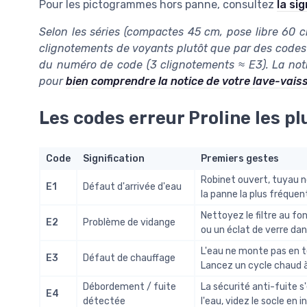
Pour les pictogrammes hors panne, consultez
la si
Selon les séries (compactes 45 cm, pose libre 60 c
clignotements de voyants plutôt que par des codes 
du numéro de code (3 clignotements ≈ E3). La noti
pour
bien comprendre la notice de votre lave-vaiss
Les codes erreur Proline les p
Code
Signification
Premiers gestes
Robinet ouvert, tuyau non
E1
Défaut d'arrivée d'eau
la panne la plus fréquen
Nettoyez le filtre au fo
E2
Problème de vidange
ou un éclat de verre dan
L'eau ne monte pas en t
E3
Défaut de chauffage
Lancez un cycle chaud à
Débordement / fuite
La sécurité anti-fuite s
E4
détectée
l'eau, videz le socle en 