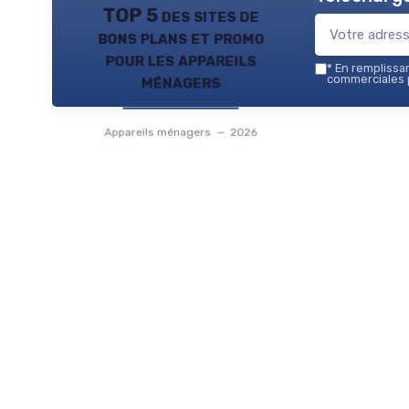
TOP 5 des sites de
bons plans et promo
pour les appareils
*
En remplissant
ménagers
commerciales p
Appareils ménagers — 2026