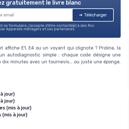
z gratuitement le livre blanc
➔ Télécharger
 ce formulaire, j’accepte d’être contacté(e) à des fins
ar Appareils ménagers et ses partenaires.
et affiche E1, E4 ou un voyant qui clignote ? Proline, la
un autodiagnostic simple : chaque code désigne une
en dix minutes avec un tournevis... ou juste une éponge.
à jour)
à jour)
s (mis à jour)
 (mis à jour)