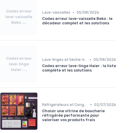
Codes erreur
•
Lave-vaisselles
05/08/2026
lave-vaisselle
Codes erreur lave-vaisselle Beko : le
Beko :...
décodeur complet et les solutions
Codes erreur
•
Lave-linges et Sèche-linges
05/08/2026
lave-linge
Codes erreur lave-linge Haier : la liste
Haier :...
complète et les solutions
•
Réfrigérateurs et Congélateurs
02/07/2026
Choisir une vitrine de boucherie
réfrigérée performante pour
valoriser vos produits frais