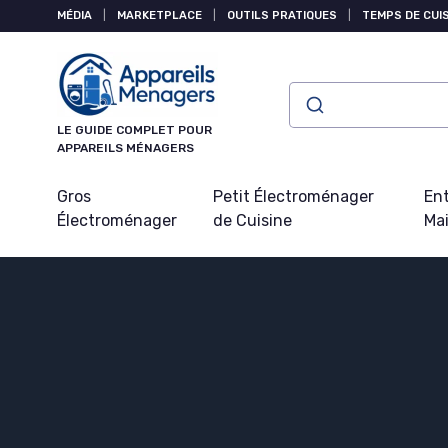
Panneau de gestion des cookies
MÉDIA
|
MARKETPLACE
|
OUTILS PRATIQUES
|
TEMPS DE CUI
LE GUIDE COMPLET POUR
APPAREILS MÉNAGERS
Gros
Petit Électroménager
Ent
Électroménager
de Cuisine
Ma