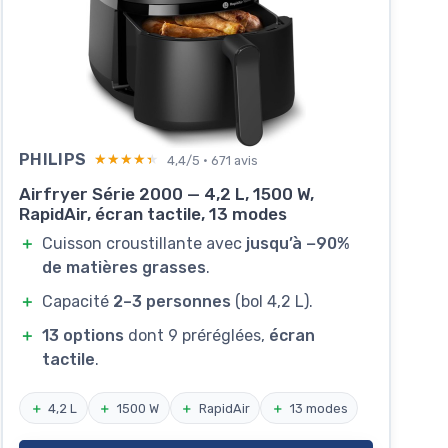
PHILIPS
★★★★★
★★★★★
4,4/5 · 671 avis
Airfryer Série 2000 — 4,2 L, 1500 W,
RapidAir, écran tactile, 13 modes
＋
Cuisson croustillante avec
jusqu’à −90%
de matières grasses
.
＋
Capacité
2–3 personnes
(bol 4,2 L).
＋
13 options
dont 9 préréglées,
écran
tactile
.
＋
4,2 L
＋
1500 W
＋
RapidAir
＋
13 modes