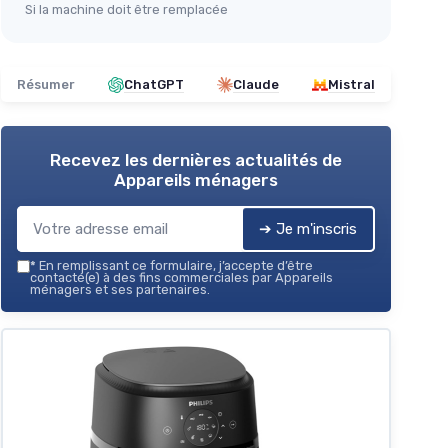
Si la machine doit être remplacée
Résumer
ChatGPT
Claude
Mistral
Recevez les dernières actualités de
Appareils ménagers
➔ Je m'inscris
*
En remplissant ce formulaire, j’accepte d’être
contacté(e) à des fins commerciales par Appareils
ménagers et ses partenaires.