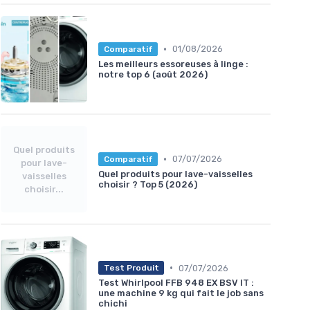
•
01/08/2026
Comparatif
Les meilleurs essoreuses à linge :
notre top 6 (août 2026)
Quel produits
•
07/07/2026
Comparatif
pour lave-
Quel produits pour lave-vaisselles
vaisselles
choisir ? Top 5 (2026)
choisir...
•
07/07/2026
Test Produit
Test Whirlpool FFB 948 EX BSV IT :
une machine 9 kg qui fait le job sans
chichi