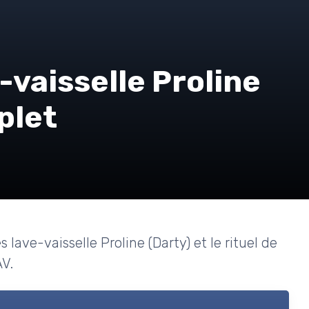
s
-vaisselle Proline
plet
s lave-vaisselle Proline (Darty) et le rituel de
V.