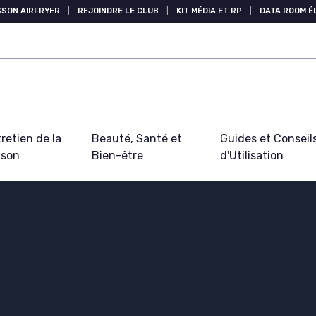
SSON AIRFRYER
|
REJOINDRE LE CLUB
|
KIT MÉDIA ET RP
|
DATA ROOM 
retien de la
Beauté, Santé et
Guides et Conseil
ison
Bien-être
d'Utilisation