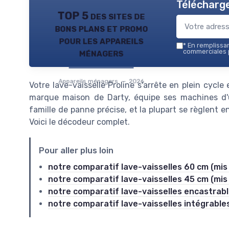
Télécharge
TOP 5 des sites de
bons plans et promo
pour les appareils
*
En remplissant
ménagers
commerciales p
Appareils ménagers — 2026
Votre lave-vaisselle Proline s'arrête en plein cycle 
marque maison de Darty, équipe ses machines d'
famille de panne précise, et la plupart se règlent 
Voici le décodeur complet.
Pour aller plus loin
notre comparatif lave-vaisselles 60 cm (mis 
notre comparatif lave-vaisselles 45 cm (mis 
notre comparatif lave-vaisselles encastrable
notre comparatif lave-vaisselles intégrables