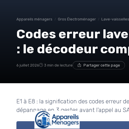
Appareils ménagers
Gros Électroménager
Lave-vaisselle
Codes erreur lave
: le décodeur com
6 juillet 2026
3 min de lecture
Partager cette page
E1 à E8 : la signification des codes erreur de
dépannage en 3 gestes avant l'appel au SA