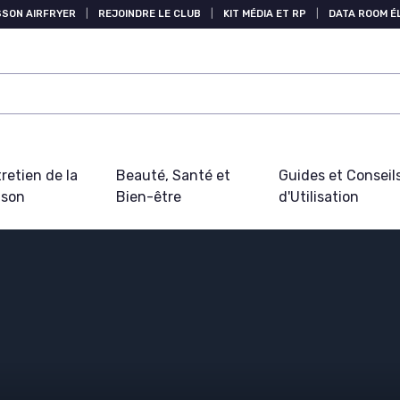
SSON AIRFRYER
|
REJOINDRE LE CLUB
|
KIT MÉDIA ET RP
|
DATA ROOM 
retien de la
Beauté, Santé et
Guides et Conseil
ison
Bien-être
d'Utilisation