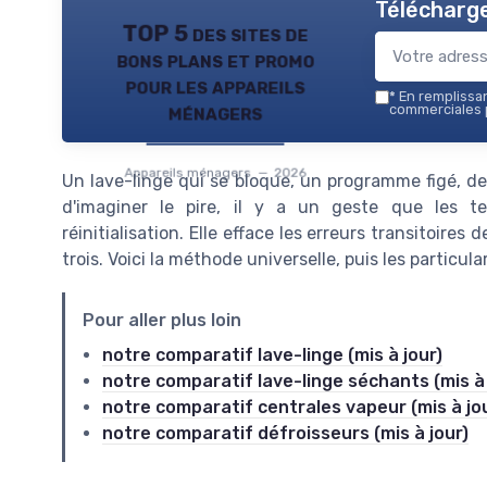
Télécharge
TOP 5 des sites de
bons plans et promo
pour les appareils
*
En remplissant
ménagers
commerciales p
Appareils ménagers — 2026
Un lave-linge qui se bloque, un programme figé, de
d'imaginer le pire, il y a un geste que les 
réinitialisation. Elle efface les erreurs transitoire
trois. Voici la méthode universelle, puis les particul
Pour aller plus loin
notre comparatif lave-linge (mis à jour)
notre comparatif lave-linge séchants (mis à 
notre comparatif centrales vapeur (mis à jo
notre comparatif défroisseurs (mis à jour)