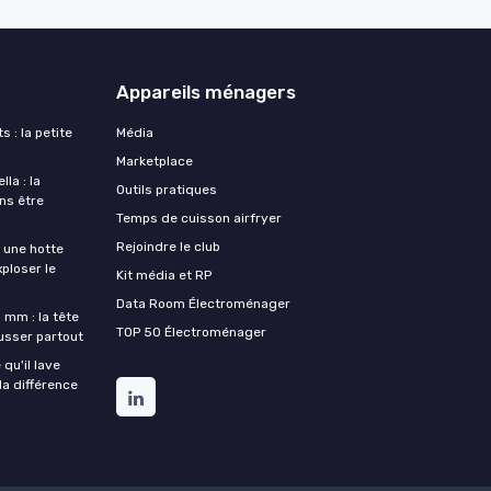
Appareils ménagers
s : la petite
Média
Marketplace
la : la
Outils pratiques
ans être
Temps de cuisson airfryer
Rejoindre le club
une hotte
xploser le
Kit média et RP
Data Room Électroménager
 mm : la tête
TOP 50 Électroménager
ousser partout
qu'il lave
la différence