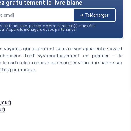
z gratuitement le livre blanc
➔ Télécharger
 ce formulaire, j’accepte d’être contacté(e) à des fins
ar Appareils ménagers et ses partenaires.
s voyants qui clignotent sans raison apparente : avant
techniciens font systématiquement en premier — la
s de la carte électronique et résout environ une panne sur
arités par marque.
jour)
ur)