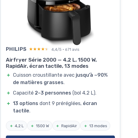
PHILIPS
★★★★★
★★★★★
4,4/5 · 671 avis
Airfryer Série 2000 — 4,2 L, 1500 W,
RapidAir, écran tactile, 13 modes
＋
Cuisson croustillante avec
jusqu’à −90%
de matières grasses
.
＋
Capacité
2–3 personnes
(bol 4,2 L).
＋
13 options
dont 9 préréglées,
écran
tactile
.
＋
4,2 L
＋
1500 W
＋
RapidAir
＋
13 modes