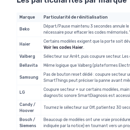
Les particularités par marque
Marque
Particularité de réinitialisation
Départ/Pause maintenu 3 secondes annule le 
Beko
nécessaire pour effacer les codes mémorisés.
Certains modèles exigent que la porte soit dév
Haier
Voir les codes Haier
.
Valberg
Sélecteur sur Arrêt, puis coupure secteur. Le
Bellavita
Même logique que Valberg (plateformes Elect
Pas de bouton reset dédié : coupure secteur u
Samsung
SmartThings peut préciser la panne avant même
Coupure secteur + sur certains modèles, main
LG
diagnostic sonore SmartDiagnosis est accessibl
Candy /
Tournez le sélecteur sur Off, patientez 30 sec
Hoover
Bosch /
Beaucoup de modèles ont une vraie procédure :
Siemens
indiquée par la notice) en tournant vers un pr