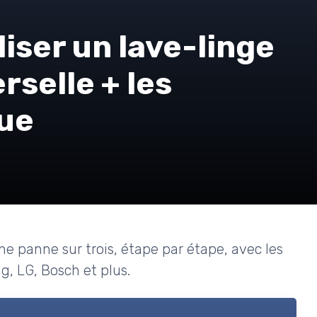
iser un lave-linge
rselle + les
ue
ne panne sur trois, étape par étape, avec les
g, LG, Bosch et plus.