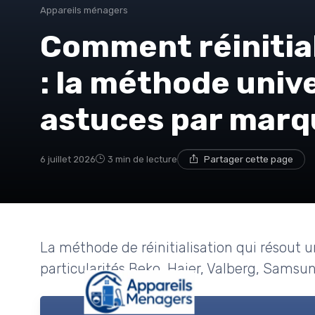
Appareils ménagers
Comment réinitial
: la méthode unive
astuces par marq
6 juillet 2026
3 min de lecture
Partager cette page
La méthode de réinitialisation qui résout u
particularités Beko, Haier, Valberg, Samsun