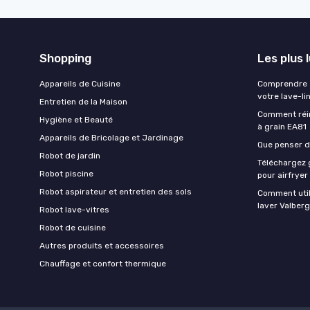
Shopping
Les plus 
Appareils de Cuisine
Comprendre e
votre lave-li
Entretien de la Maison
Comment réin
Hygiène et Beauté
à grain EA81
Appareils de Bricolage et Jardinage
Que penser de
Robot de jardin
Téléchargez g
Robot piscine
pour airfryer
Robot aspirateur et entretien des sols
Comment util
laver Valberg
Robot lave-vitres
Robot de cuisine
Autres produits et accessoires
Chauffage et confort thermique