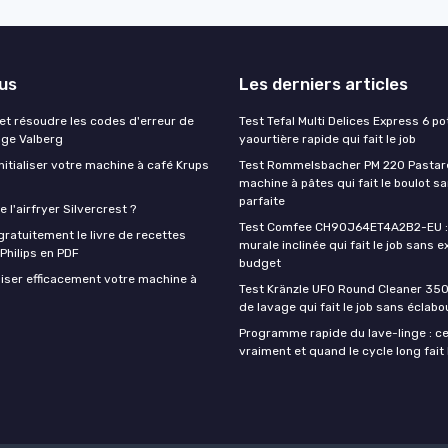
lus
Les derniers articles
t résoudre les codes d'erreur de
Test Tefal Multi Delices Express 6 pot
nge Valberg
yaourtière rapide qui fait le job
itialiser votre machine à café Krups
Test Rommelsbacher PM 220 Pastarel
machine à pâtes qui fait le boulot s
parfaite
 l'airfryer Silvercrest ?
Test Comfee CH90J64ET4A2B2-EU : 
ratuitement le livre de recettes
murale inclinée qui fait le job sans e
 Philips en PDF
budget
iser efficacement votre machine à
Test Kränzle UFO Round Cleaner 350
de lavage qui fait le job sans éclab
Programme rapide du lave-linge : ce 
vraiment et quand le cycle long fait 