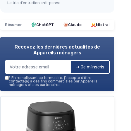
Le trio d'entretien anti-panne
Résumer
ChatGPT
Claude
Mistral
Recevez les dernières actualités de
Appareils ménagers
➔ Je m'inscris
*
En remplissant ce formulaire, j’accepte d’être
contacté(e) à des fins commerciales par Appareils
ménagers et ses partenaires.