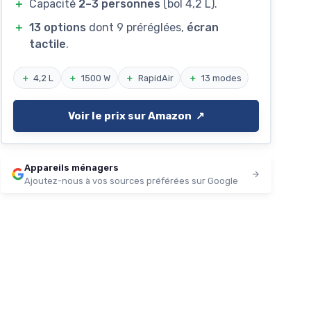
＋
Capacité
2–3 personnes
(bol 4,2 L).
＋
13 options
dont 9 préréglées,
écran
tactile
.
＋
4,2 L
＋
1500 W
＋
RapidAir
＋
13 modes
Voir le prix sur Amazon ↗️
Appareils ménagers
Ajoutez-nous à vos sources préférées sur Google