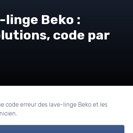
-linge Beko :
olutions, code par
que code erreur des lave-linge Beko et les
nicien.