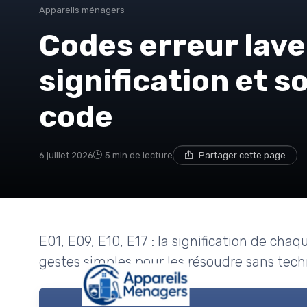
Appareils ménagers
Codes erreur lave
signification et s
code
6 juillet 2026
5 min de lecture
Partager cette page
E01, E09, E10, E17 : la signification de cha
gestes simples pour les résoudre sans tech