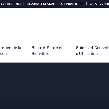
SSON AIRFRYER
|
REJOINDRE LE CLUB
|
KIT MÉDIA ET RP
|
DATA ROOM 
retien de la
Beauté, Santé et
Guides et Conseil
ison
Bien-être
d'Utilisation