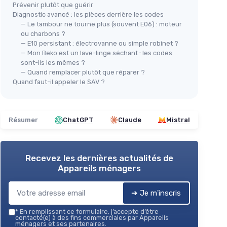
Prévenir plutôt que guérir
Diagnostic avancé : les pièces derrière les codes
— Le tambour ne tourne plus (souvent E06) : moteur
ou charbons ?
— E10 persistant : électrovanne ou simple robinet ?
— Mon Beko est un lave-linge séchant : les codes
sont-ils les mêmes ?
— Quand remplacer plutôt que réparer ?
Quand faut-il appeler le SAV ?
Résumer
ChatGPT
Claude
Mistral
Recevez les dernières actualités de
Appareils ménagers
➔ Je m'inscris
*
En remplissant ce formulaire, j’accepte d’être
contacté(e) à des fins commerciales par Appareils
ménagers et ses partenaires.