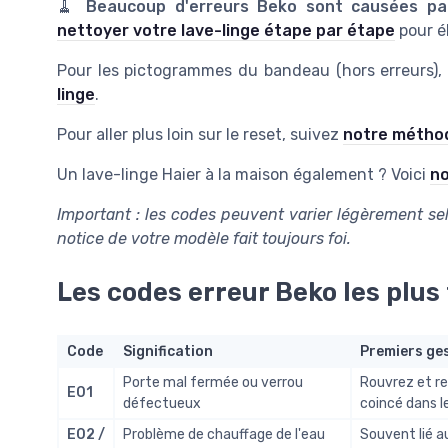
🧹
Beaucoup d'erreurs Beko sont causées p
nettoyer votre lave-linge étape par étape
pour él
Pour les pictogrammes du bandeau (hors erreurs)
linge
.
Pour aller plus loin sur le reset, suivez
notre méthod
Un lave-linge Haier à la maison également ? Voici
no
Important : les codes peuvent varier légèrement se
notice de votre modèle fait toujours foi.
Les codes erreur Beko les plus
Code
Signification
Premiers ge
Porte mal fermée ou verrou
Rouvrez et re
E01
défectueux
coincé dans le
E02 /
Problème de chauffage de l'eau
Souvent lié au