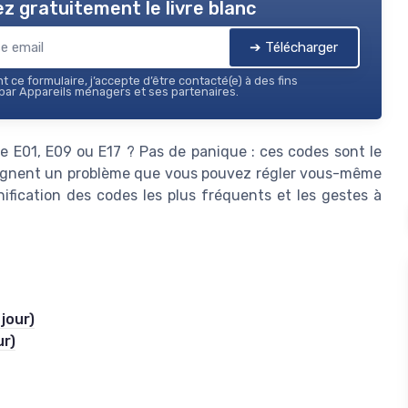
z gratuitement le livre blanc
➔ Télécharger
 ce formulaire, j’accepte d’être contacté(e) à des fins
ar Appareils ménagers et ses partenaires.
de E01, E09 ou E17 ? Pas de panique : ces codes sont le
désignent un problème que vous pouvez régler vous-même
nification des codes les plus fréquents et les gestes à
jour)
ur)