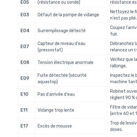
E05
(résistance ou sonde)
résistance es
Nettoyez le fi
E03
Défaut de la pompe de vidange
n'est pas plié.
Coupez l'arriv
E04
Surremplissage détecté
fuir.
Capteur de niveau d'eau
Débranchez la
E07
(pressostat)
relancez un c
Vérifiez que 
E08
Tension électrique anormale
rallonge.
Fuite détectée (sécurité
Inspectez le b
E09
aquastop)
machine tant 
Robinet ouvert
E10
Pas d'arrivée d'eau
règlent 90 % 
Filtre de vid
E11
Vidange trop lente
(entre 60 et 
Trop de lessi
E17
Excès de mousse
doses.