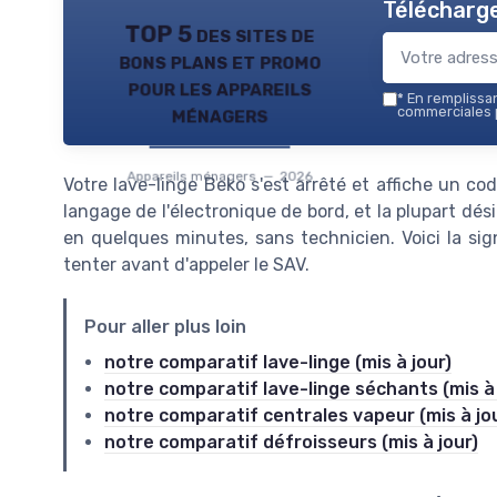
Télécharge
TOP 5 des sites de
bons plans et promo
pour les appareils
*
En remplissant
ménagers
commerciales p
Appareils ménagers — 2026
Votre lave-linge Beko s'est arrêté et affiche un co
langage de l'électronique de bord, et la plupart 
en quelques minutes, sans technicien. Voici la sig
tenter avant d'appeler le SAV.
Pour aller plus loin
notre comparatif lave-linge (mis à jour)
notre comparatif lave-linge séchants (mis à 
notre comparatif centrales vapeur (mis à jo
notre comparatif défroisseurs (mis à jour)