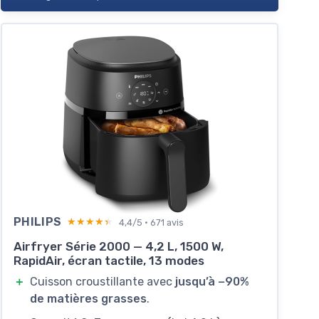
PHILIPS
★★★★★
★★★★★
4,4/5 · 671 avis
Airfryer Série 2000 — 4,2 L, 1500 W,
RapidAir, écran tactile, 13 modes
＋
Cuisson croustillante avec
jusqu’à −90%
de matières grasses
.