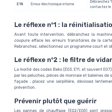
Débranchez 15
E18
Erreur électronique interne
contactez le 
Le réflexe n°1 : la réinitialisati
Avant toute intervention, débranchez la machin
coupure efface les erreurs transitoires de la cart
Rebranchez, sélectionnez un programme court et o
Le réflexe n°2 : le filtre de vid
La moitié des codes Beko (E03, E11, et souvent E07)
par les peluches, pièces de monnaie et baleines de so
façade : placez une serpillière, dévissez lenteme
prévention.
Prévenir plutôt que guérir
Les pannes de chauffage (E02/E05) sont presque