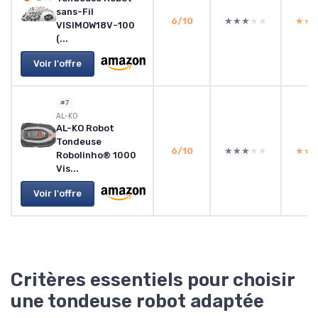
sans-Fil
6/10
★★★★★
★★★★★
★★
★★
VISIMOW18V-100
(...
Voir l'offre
#7
AL-KO
AL-KO Robot
Tondeuse
6/10
★★★★★
★★★★★
★★
★★
Robolinho® 1000
Vis...
Voir l'offre
Critères essentiels pour choisir
une tondeuse robot adaptée