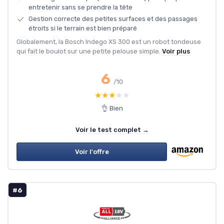
entretenir sans se prendre la tête
Gestion correcte des petites surfaces et des passages
étroits si le terrain est bien préparé
Globalement, la Bosch Indego XS 300 est un robot tondeuse
qui fait le boulot sur une petite pelouse simple.
Voir plus
6
/10
★★★★★
★★★★★
👌 Bien
Voir le test complet →
Voir l'offre
#6