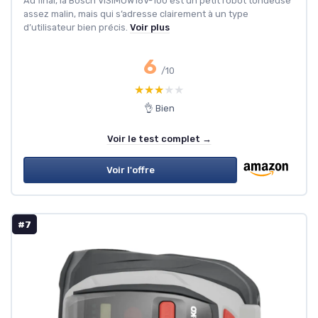
Au final, la Bosch VISIMOW18V-100 est un petit robot tondeuse
assez malin, mais qui s’adresse clairement à un type
d’utilisateur bien précis.
Voir plus
6
/10
★★★★★
★★★★★
👌 Bien
Voir le test complet →
Voir l'offre
#7