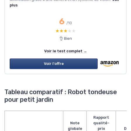
plus
6
/10
★★★★★
★★★★★
👌 Bien
Voir le test complet →
Voir l'offre
Tableau comparatif : Robot tondeuse
pour petit jardin
Rapport
Note
qualité-
globale
prix
Des