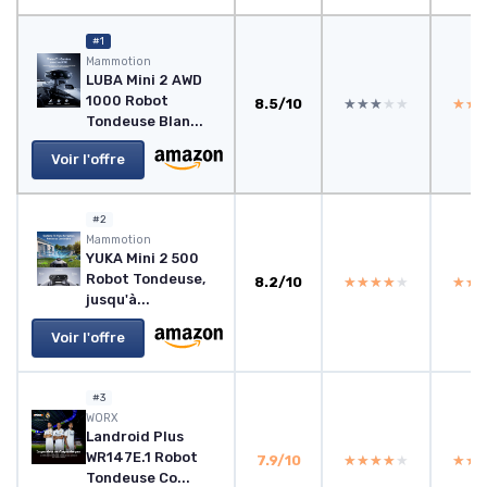
#1
Mammotion
LUBA Mini 2 AWD
1000 Robot
8.5/10
★★★★★
★★★★★
★★
★★
Tondeuse Blan...
Voir l'offre
#2
Mammotion
YUKA Mini 2 500
Robot Tondeuse,
8.2/10
★★★★★
★★★★★
★★
★★
jusqu'à...
Voir l'offre
#3
WORX
Landroid Plus
WR147E.1 Robot
7.9/10
★★★★★
★★★★★
★★
★★
Tondeuse Co...