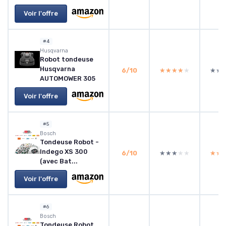
Voir l'offre
#4
Husqvarna
Robot tondeuse
Husqvarna
6/10
★★★★★
★★★★★
★★
★★
AUTOMOWER 305
Voir l'offre
#5
Bosch
Tondeuse Robot -
Indego XS 300
6/10
★★★★★
★★★★★
★★
★★
(avec Bat...
Voir l'offre
#6
Bosch
Tondeuse Robot