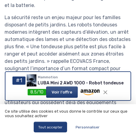
et la batterie.
La sécurité reste un enjeu majeur pour les familles
disposant de petits jardins. Les robots tondeuses
modernes intègrent des capteurs d’élévation, un arrêt
automatique des lames et une détection des obstacles
plus fine. « Une tondeuse plus petite est plus facile à
ranger et peut accéder aisément aux zones étroites
des petits jardins. » rappelle ECOVACS France,
soulignant l’importance d’un format compact pour
limiter les risques.
Mammotion
#1
LUBA Mini 2 AWD 1000 - Robot tondeuse
Dans l’univers des appareils ménagers, le jardin robot
8.5/10
Voir l'offre
s’inscrit désormais dans un ensemble connecté. Les
utilisateurs qui possèdent déjà des équipements
sophistiqués, comme une tondeuse fil pour les finitions
Ce site utilise des cookies et vous donne le contrôle sur ceux que
vous souhaitez activer
ou d’autres appareils sans fil, apprécient la cohérence
de cet écosystème. Les robots tondeuses deviennent
Tout accepter
Personnaliser
ainsi complémentaires des tondeuses robots plus