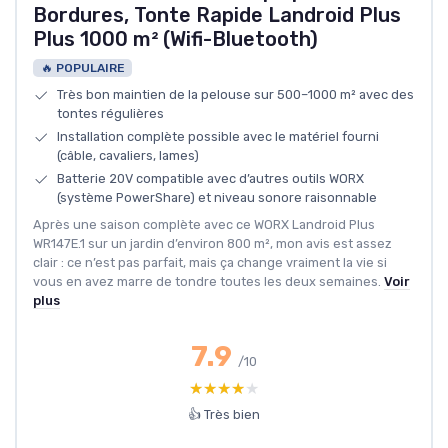
Bordures, Tonte Rapide Landroid Plus
Plus 1000 m² (Wifi-Bluetooth)
🔥 POPULAIRE
Très bon maintien de la pelouse sur 500–1000 m² avec des
tontes régulières
Installation complète possible avec le matériel fourni
(câble, cavaliers, lames)
Batterie 20V compatible avec d’autres outils WORX
(système PowerShare) et niveau sonore raisonnable
Après une saison complète avec ce WORX Landroid Plus
WR147E.1 sur un jardin d’environ 800 m², mon avis est assez
clair : ce n’est pas parfait, mais ça change vraiment la vie si
vous en avez marre de tondre toutes les deux semaines.
Voir
plus
7.9
/10
★★★★★
★★★★★
👍 Très bien