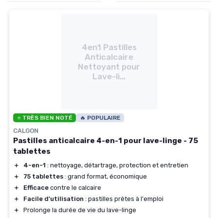
4en1 Pastilles
Anticalcaire
Nettoyant pour
Lave-li...
⭐ TRÈS BIEN NOTÉ
🔥 POPULAIRE
CALGON
Pastilles anticalcaire 4-en-1 pour lave-linge - 75
tablettes
＋
4-en-1
: nettoyage, détartrage, protection et entretien
＋
75 tablettes
: grand format, économique
＋
Efficace
contre le calcaire
＋
Facile d'utilisation
: pastilles prêtes à l'emploi
＋
Prolonge la durée de vie du lave-linge