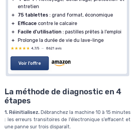
entretien
＋
75 tablettes
: grand format, économique
＋
Efficace
contre le calcaire
＋
Facile d'utilisation
: pastilles prêtes à l'emploi
＋
Prolonge la durée de vie du lave-linge
★★★★★
★★★★★
4,7/5
—
8621 avis
Voir l'offre
La méthode de diagnostic en 4
étapes
1. Réinitialisez.
Débranchez la machine 10 à 15 minutes
: les erreurs transitoires de l'électronique s'effacent et
une panne sur trois disparaît.