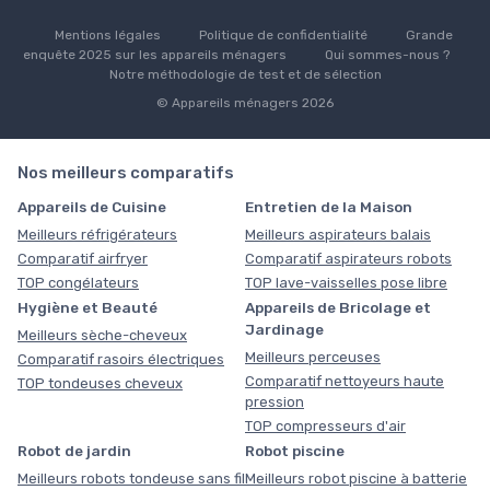
Mentions légales
Politique de confidentialité
Grande
enquête 2025 sur les appareils ménagers
Qui sommes-nous ?
Notre méthodologie de test et de sélection
© Appareils ménagers 2026
Nos meilleurs comparatifs
Appareils de Cuisine
Entretien de la Maison
Meilleurs réfrigérateurs
Meilleurs aspirateurs balais
Comparatif airfryer
Comparatif aspirateurs robots
TOP congélateurs
TOP lave-vaisselles pose libre
Hygiène et Beauté
Appareils de Bricolage et
Jardinage
Meilleurs sèche-cheveux
Meilleurs perceuses
Comparatif rasoirs électriques
Comparatif nettoyeurs haute
TOP tondeuses cheveux
pression
TOP compresseurs d'air
Robot de jardin
Robot piscine
Meilleurs robots tondeuse sans fil
Meilleurs robot piscine à batterie