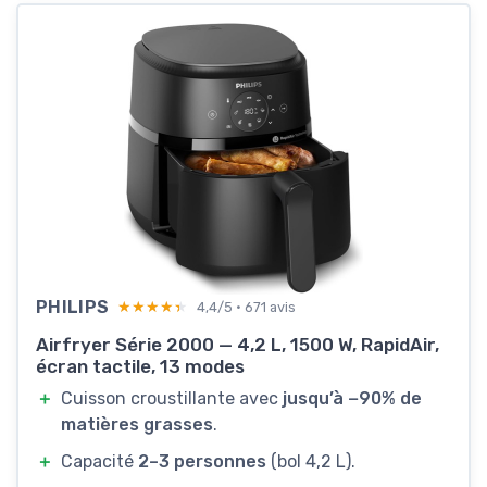
PHILIPS
★★★★★
★★★★★
4,4/5 · 671 avis
Airfryer Série 2000 — 4,2 L, 1500 W, RapidAir,
écran tactile, 13 modes
＋
Cuisson croustillante avec
jusqu’à −90% de
matières grasses
.
＋
Capacité
2–3 personnes
(bol 4,2 L).