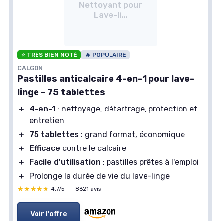
Nettoyant pour
Lave-li...
⭐ TRÈS BIEN NOTÉ
🔥 POPULAIRE
CALGON
Pastilles anticalcaire 4-en-1 pour lave-
linge - 75 tablettes
＋
4-en-1
: nettoyage, détartrage, protection et
entretien
＋
75 tablettes
: grand format, économique
＋
Efficace
contre le calcaire
＋
Facile d'utilisation
: pastilles prêtes à l'emploi
＋
Prolonge la durée de vie du lave-linge
★★★★★
★★★★★
4,7/5
—
8621 avis
Voir l'offre