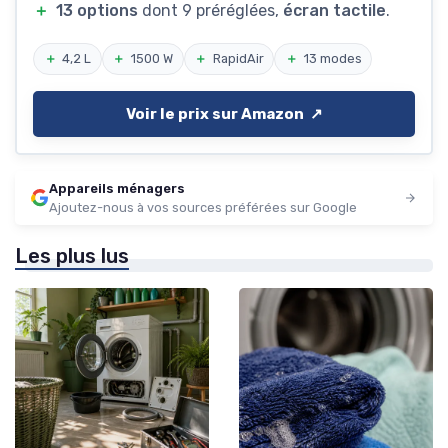
＋
13 options
dont 9 préréglées,
écran tactile
.
＋
4,2 L
＋
1500 W
＋
RapidAir
＋
13 modes
Voir le prix sur Amazon ↗️
Appareils ménagers
Ajoutez-nous à vos sources préférées sur Google
Les plus lus