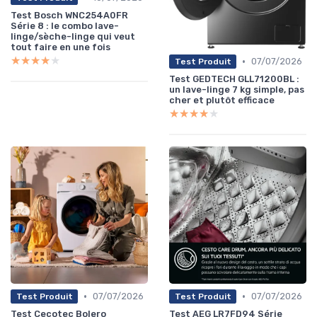
Test Bosch WNC254A0FR
Série 8 : le combo lave-
linge/sèche-linge qui veut
tout faire en une fois
★★★★★
★★★★★
•
07/07/2026
Test Produit
Test GEDTECH GLL71200BL :
un lave-linge 7 kg simple, pas
cher et plutôt efficace
★★★★★
★★★★★
•
•
07/07/2026
07/07/2026
Test Produit
Test Produit
Test Cecotec Bolero
Test AEG LR7FD94 Série