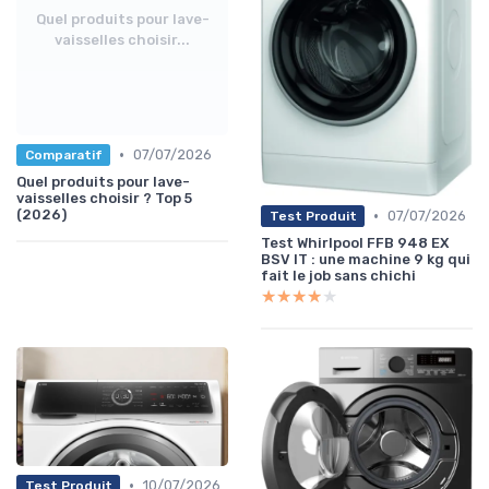
Quel produits pour lave-
vaisselles choisir...
•
07/07/2026
Comparatif
Quel produits pour lave-
vaisselles choisir ? Top 5
•
(2026)
07/07/2026
Test Produit
Test Whirlpool FFB 948 EX
BSV IT : une machine 9 kg qui
fait le job sans chichi
★★★★★
★★★★★
•
10/07/2026
Test Produit