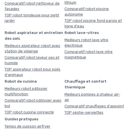
lithium
Comparatif robot nettoyeur de
façades
Comparatif robot piscine
autonome
TOP robot tondeuse pour petit
jardin
TOP robot piscine fond parois et
ligne d'eau
Robot aspirateur et entretien
Robot lave-vitres
des sols
Meilleurs robot lave vitre
électrique
Meilleurs aspirateur robot avec
station de vidange
Comparatif robot lave vitre
magnétique
Comparatif robot laveur sec et
humide
TOP aspirateur robot pour poils
d'animaux
Robot de cuisine
Chauffage et confort
thermique
Meilleurs robot pâtissier
multifonction
Meilleurs pompes à chaleur air-
air
Comparatif robot pâtissier avec
bol
Comparatif chauffages d'appoint
TOP robot cuisine connecté
TOP sèche-serviettes
Guides pratiques
Temps de cuisson airfryer