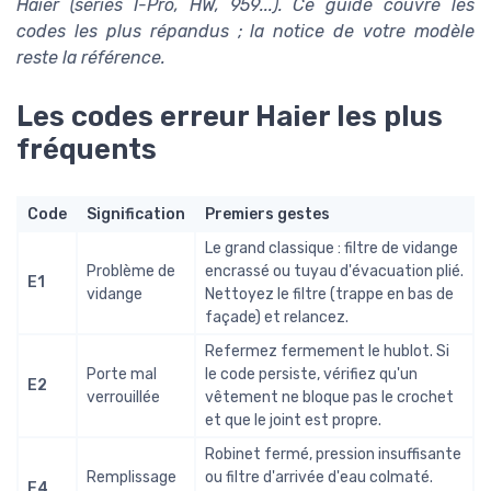
Haier (séries I-Pro, HW, 959...). Ce guide couvre les
codes les plus répandus ; la notice de votre modèle
reste la référence.
Les codes erreur Haier les plus
fréquents
Code
Signification
Premiers gestes
Le grand classique : filtre de vidange
Problème de
encrassé ou tuyau d'évacuation plié.
E1
vidange
Nettoyez le filtre (trappe en bas de
façade) et relancez.
Refermez fermement le hublot. Si
Porte mal
le code persiste, vérifiez qu'un
E2
verrouillée
vêtement ne bloque pas le crochet
et que le joint est propre.
Robinet fermé, pression insuffisante
Remplissage
ou filtre d'arrivée d'eau colmaté.
E4