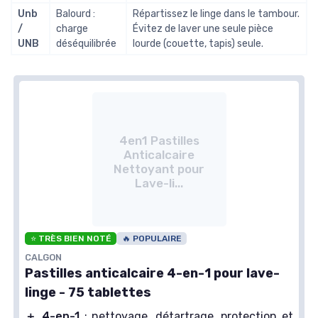
Unb
Balourd :
Répartissez le linge dans le tambour.
/
charge
Évitez de laver une seule pièce
UNB
déséquilibrée
lourde (couette, tapis) seule.
4en1 Pastilles
Anticalcaire
Nettoyant pour
Lave-li...
⭐ TRÈS BIEN NOTÉ
🔥 POPULAIRE
CALGON
Pastilles anticalcaire 4-en-1 pour lave-
linge - 75 tablettes
＋
4-en-1
: nettoyage, détartrage, protection et