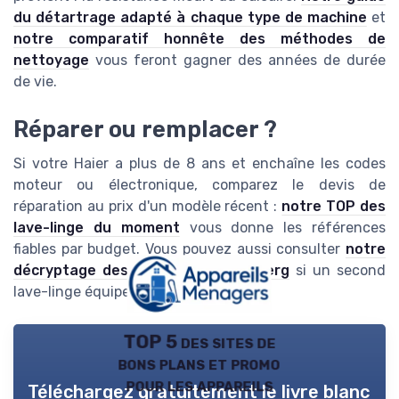
du détartrage adapté à chaque type de machine
et
notre comparatif honnête des méthodes de
nettoyage
vous feront gagner des années de durée
de vie.
Réparer ou remplacer ?
Si votre Haier a plus de 8 ans et enchaîne les codes
moteur ou électronique, comparez le devis de
réparation au prix d'un modèle récent :
notre TOP des
lave-linge du moment
vous donne les références
fiables par budget. Vous pouvez aussi consulter
notre
décryptage des codes erreur Valberg
si un second
lave-linge équipe votre foyer.
TOP 5 des sites de
bons plans et promo
pour les appareils
Téléchargez gratuitement le livre blanc