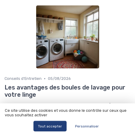
•
Conseils d'Entretien
05/08/2026
Les avantages des boules de lavage pour
votre linge
Découvrez comment les boules de lavage peuvent transformer
votre routine de lessive et protéger l'environnement.
Ce site utilise des cookies et vous donne le contrôle sur ceux que
vous souhaitez activer
par Geoffrey Bonnet
Tout accepter
Personnaliser