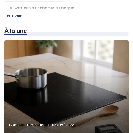
»
Astuces d'Économie d'Énergie
Tout voir
»
Recyclage et Élimination
À la une
»
Tendances et Innovations
»
Nos TOP 50
•
Conseils d'Entretien
05/08/2026