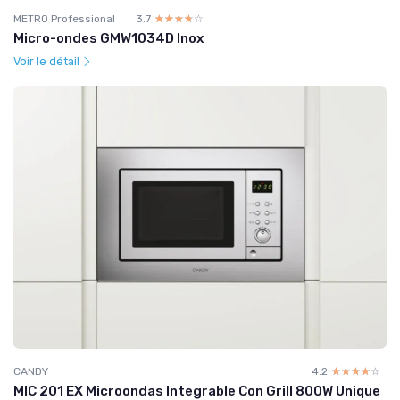
METRO Professional
3.7
☆☆☆☆☆
★★★★★
Micro-ondes GMW1034D Inox
Voir le détail
CANDY
4.2
☆☆☆☆☆
★★★★★
MIC 201 EX Microondas Integrable Con Grill 800W Unique