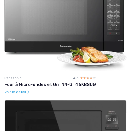
Panasonic
4.3
☆☆☆☆☆
★★★★★
Four à Micro-ondes et Gril NN-GT46KBSUG
Voir le détail