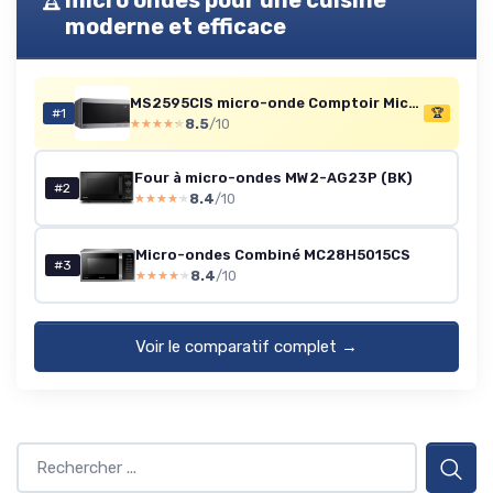
micro ondes pour une cuisine
moderne et efficace
MS2595CIS micro-onde Comptoir Micro-ondes uniquement 25 L 1000 W Argent, Acier inoxydable
#1
🏆
8.5
/10
★★★★★
★★★★★
Four à micro-ondes MW2-AG23P (BK)
#2
8.4
/10
★★★★★
★★★★★
Micro-ondes Combiné MC28H5015CS
#3
8.4
/10
★★★★★
★★★★★
Voir le comparatif complet →