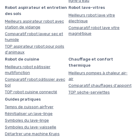
ligne d'eau
Robot aspirateur et entretien
Robot lave-vitres
des sols
Meilleurs robot lave vitre
électrique
Meilleurs aspirateur robot avec
station de vidange
Comparatif robot lave vitre
magnétique
Comparatif robot laveur sec et
humide
TOP aspirateur robot pour poils
d'animaux
Robot de cuisine
Chauffage et confort
thermique
Meilleurs robot pâtissier
multifonction
Meilleurs pompes à chaleur air-
air
Comparatif robot pâtissier avec
bol
Comparatif chauffages d'appoint
TOP robot cuisine connecté
TOP sèche-serviettes
Guides pratiques
Temps de cuisson airfryer
Réinitialiser un lave-linge
Symboles du lave-linge
Symboles du lave-vaisselle
Détartrer une machine Krups