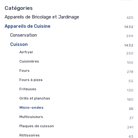
Catégories
Appareils de Bricolage et Jardinage
620
Appareils de Cuisine
1432
Conservation
399
Cuisson
1432
Airfryer
250
Cuisinières
105
Fours
278
Fours à pizza
55
Friteuses
130
Grills et planchas
180
Micro-ondes
55
Multicuiseurs
37
Plaques de cuisson
241
Rôtissoires
43