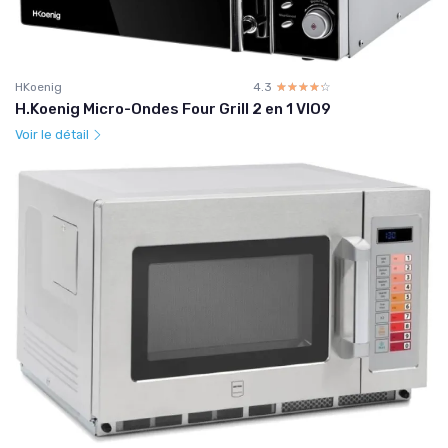
HKoenig
4.3
☆☆☆☆☆
★★★★★
H.Koenig Micro-Ondes Four Grill 2 en 1 VIO9
Voir le détail