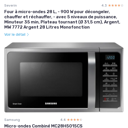
Severin
4.3
☆☆☆☆☆
★★★★★
Four à micro-ondes 28 L, - 900 W pour décongeler,
chauffer et réchauffer, - avec 5 niveaux de puissance,
Minuteur 35 min, Plateau tournant (Ø 31,5 cm), Argent,
MW 7772 Argent 28 Litres Monofonction
Voir le détail
Samsung
4.4
☆☆☆☆☆
★★★★★
Micro-ondes Combiné MC28H5015CS