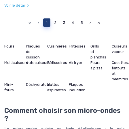
Voir le détail
‹‹
‹
1
2
3
4
5
›
››
Fours
Plaques
Cuisinières
Friteuses
Grills
Cuiseurs
de
et
vapeur
cuisson
planchas
Multicuiseurs
Autocuiseurs
Rôtissoires
Airfryer
Fours
Cocottes,
à pizza
faitouts
et
marmites
Mini-
Déshydrateurs
Hottes
Plaques
fours
aspirantes
induction
Comment choisir son micro-ondes
?