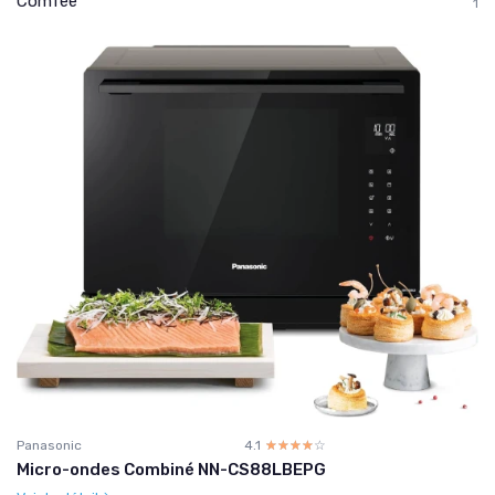
Comfee
1
Panasonic
4.1
☆☆☆☆☆
★★★★★
Micro-ondes Combiné NN-CS88LBEPG