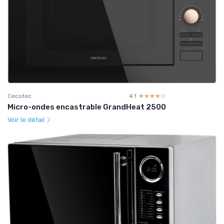
Cecotec
4.1
☆☆☆☆☆
★★★★★
Micro-ondes encastrable GrandHeat 2500
Voir le détail