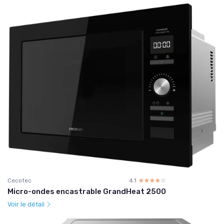
Cecotec
4.1
☆☆☆☆☆
★★★★★
Micro-ondes encastrable GrandHeat 2500
Voir le détail