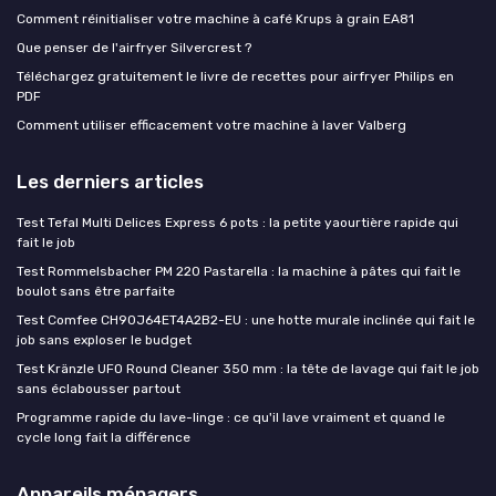
Comment réinitialiser votre machine à café Krups à grain EA81
Que penser de l'airfryer Silvercrest ?
Téléchargez gratuitement le livre de recettes pour airfryer Philips en
PDF
Comment utiliser efficacement votre machine à laver Valberg
Les derniers articles
Test Tefal Multi Delices Express 6 pots : la petite yaourtière rapide qui
fait le job
Test Rommelsbacher PM 220 Pastarella : la machine à pâtes qui fait le
boulot sans être parfaite
Test Comfee CH90J64ET4A2B2-EU : une hotte murale inclinée qui fait le
job sans exploser le budget
Test Kränzle UFO Round Cleaner 350 mm : la tête de lavage qui fait le job
sans éclabousser partout
Programme rapide du lave-linge : ce qu'il lave vraiment et quand le
cycle long fait la différence
Appareils ménagers