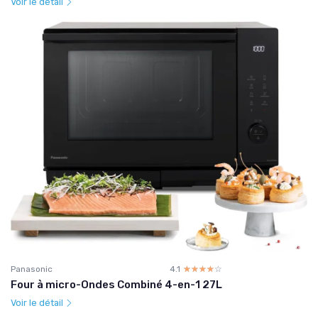
Voir le détail
Panasonic
4.1
☆☆☆☆☆
★★★★★
Four à micro-Ondes Combiné 4-en-1 27L
Voir le détail