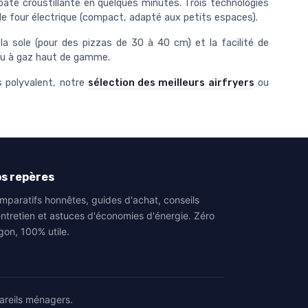
pâte croustillante en quelques minutes. Trois technologies
t le four électrique (compact, adapté aux petits espaces).
a sole (pour des pizzas de 30 à 40 cm) et la facilité de
 ou à gaz haut de gamme.
s polyvalent, notre
sélection des meilleurs airfryers
ou
s repères
mparatifs honnêtes, guides d'achat, conseils
entretien et astuces d'économies d'énergie. Zéro
gon, 100% utile.
areils ménagers.