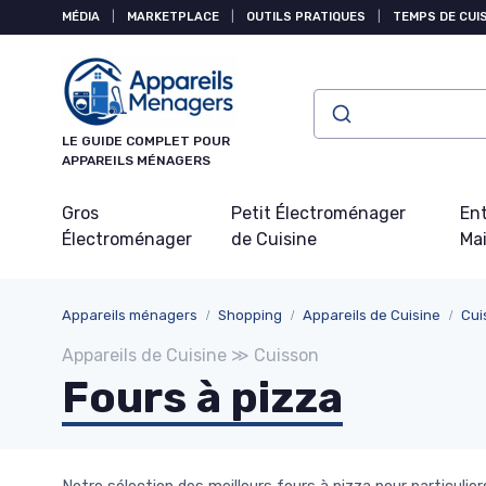
Panneau de gestion des cookies
MÉDIA
|
MARKETPLACE
|
OUTILS PRATIQUES
|
TEMPS DE CUI
LE GUIDE COMPLET POUR
APPAREILS MÉNAGERS
Gros
Petit Électroménager
Ent
Électroménager
de Cuisine
Ma
Appareils ménagers
Shopping
Appareils de Cuisine
Cui
Appareils de Cuisine ≫ Cuisson
Fours à pizza