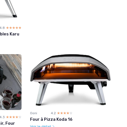
4.8
☆☆☆☆☆
★★★★★
bles Karu
Ooni
4.2
☆☆☆☆☆
★★★★★
4.3
☆☆☆☆☆
★★★★★
Four à Pizza Koda 16
ir, Four
Voir le détail