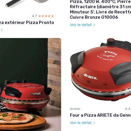
Pizza, 1200 W, 400°C, Pierre
Réfractaire (diamètre 31 cm
Minuteur 5', Livre de Recett
4.7
☆☆☆☆☆
★★★★★
Cuivre Bronze G10006
za extérieur Pizza Pronto
Voir le détail
l
Ariete
4.3
Four a Pizza ARIETE da Gen
Voir le détail