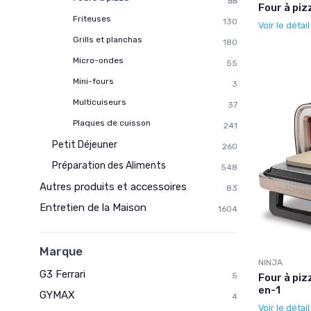
55
Four à piz
Friteuses
130
Voir le détai
Grills et planchas
180
Micro-ondes
55
Mini-fours
3
Multicuiseurs
37
Plaques de cuisson
241
Petit Déjeuner
260
Préparation des Aliments
548
Autres produits et accessoires
83
Entretien de la Maison
1604
Marque
NINJA
G3 Ferrari
5
Four à piz
en-1
GYMAX
4
Voir le détai