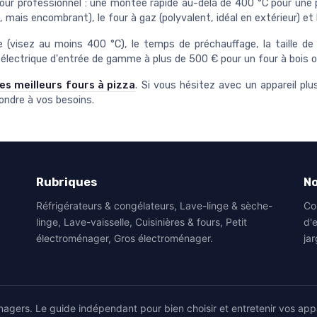
four professionnel : une montée rapide au-delà de 400 °C pour une 
, mais encombrant), le four à gaz (polyvalent, idéal en extérieur) e
(visez au moins 400 °C), le temps de préchauffage, la taille de l
électrique d'entrée de gamme à plus de 500 € pour un four à bois
es meilleurs fours à pizza
. Si vous hésitez avec un appareil plu
ndre à vos besoins.
Rubriques
No
Réfrigérateurs & congélateurs, Lave-linge & sèche-
Co
linge, Lave-vaisselle, Cuisinières & fours, Petit
d'
électroménager, Gros électroménager.
jar
agers. Le guide indépendant pour bien choisir et entretenir vos app