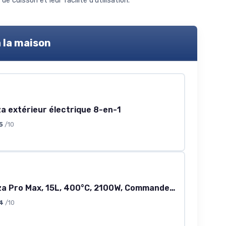
 cuisson et leur facilité d'utilisation.
à la maison
za extérieur électrique 8-en-1
5
/10
Four à Pizza Pro Max, 15L, 400°C, 2100W, Commandes Tactiles, Pierre et Pelle Incluses, Chaleur Haut/Bas, Minuterie, Compact et Portable, Utilisation Intérieure/Extérieure, 112780
4
/10