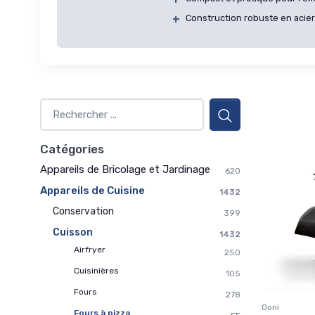
+
Construction robuste en acie
Catégories
Appareils de Bricolage et Jardinage
620
Appareils de Cuisine
1432
Conservation
399
Cuisson
1432
Airfryer
250
Cuisinières
105
Fours
278
Ooni
Fours à pizza