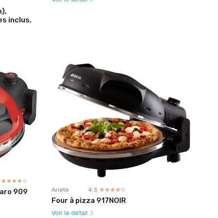
),
es inclus,
☆☆☆☆☆
★★★★★
Ariete
4.3
☆☆☆☆☆
★★★★★
naro 909
Four à pizza 917NOIR
Voir le détail