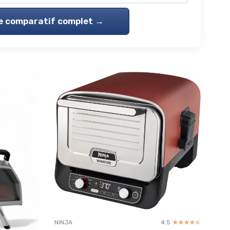
le comparatif complet →
NINJA
4.5
☆☆☆☆☆
★★★★★