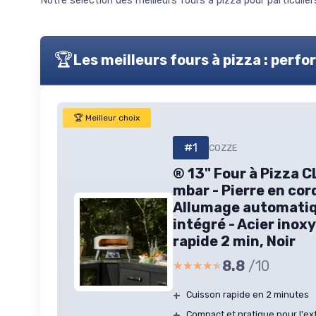
Notre sélection des meilleurs fours à pizza pour particulier
🏆
Les meilleurs fours à pizza : perf
🏆 Meilleur choix
#1
COZZE
® 13" Four à Pizza 
mbar - Pierre en cord
Allumage automati
intégré - Acier inox
rapide 2 min, Noir
8.8
/10
★★★★★
★★★★★
+
Cuisson rapide en 2 minutes
+
Compact et pratique pour l'ex