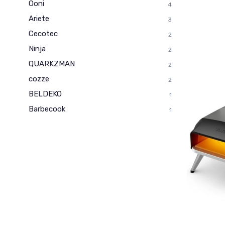
Ooni
4
Ariete
3
Cecotec
2
Ninja
2
QUARKZMAN
2
cozze
2
BELDEKO
1
Barbecook
1