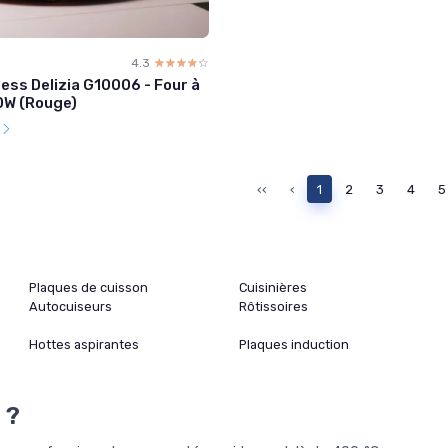
4.3
☆☆☆☆☆
★★★★★
ess Delizia G10006 - Four à
0W (Rouge)
l
‹‹
‹
1
2
3
4
5
Plaques de cuisson
Cuisinières
Autocuiseurs
Rôtissoires
Hottes aspirantes
Plaques induction
 ?