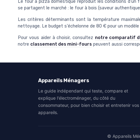
Le four à pizza domestique reproduit les conditions d'un 
se partagent le marché : le four à bois (saveur authentique
Les critères déterminants sont la température maximale 
nettoyage. Le budget s'échelonne de 80 € pour un modèle 
Pour vous aider à choisir, consultez
notre comparatif d
notre
classement des mini-fours
peuvent aussi correspo
Appareils Ménagers
Le guide indépendant qui teste, compare et
explique l'électroménager, du côté du
consommateur, pour bien choisir et entretenir vos
appareils.
© Appareils Mén