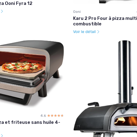
za Ooni Fyra 12
l
Ooni
Karu 2 Pro Four à pizza mult
combustible
Voir le détail
4.6
☆☆☆☆☆
★★★★★
za et friteuse sans huile 4-
l