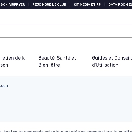
SSON AIRFRYER
|
REJOINDRE LE CLUB
|
KIT MÉDIA ET RP
|
DATA ROOM 
retien de la
Beauté, Santé et
Guides et Conseil
ison
Bien-être
d'Utilisation
sson