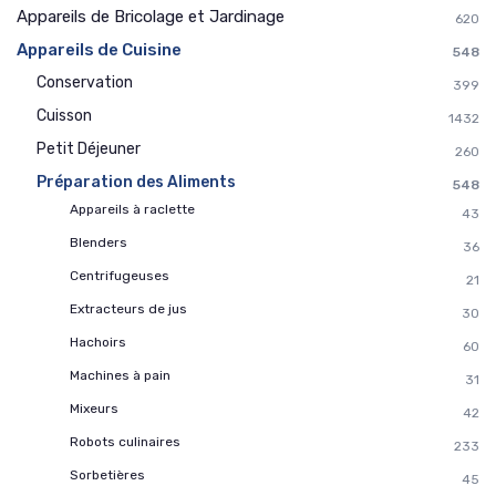
Appareils de Bricolage et Jardinage
620
Appareils de Cuisine
548
Conservation
399
Cuisson
1432
Petit Déjeuner
260
Préparation des Aliments
548
Appareils à raclette
43
Blenders
36
Centrifugeuses
21
Extracteurs de jus
30
Hachoirs
60
Machines à pain
31
Mixeurs
42
Robots culinaires
233
Sorbetières
45