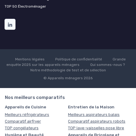
TOP 50 Électroménager
Mentions légales
Politique de confidentialité
Grande
enquête 2025 sur les appareils ménagers
Qui sommes-nous ?
Notre méthodologie de test et de sélection
© Appareils ménagers 2026
Nos meilleurs comparatifs
Appareils de Cuisine
Entretien de la Maison
Meilleurs réfrigérateurs
Meilleurs aspirateurs balais
Comparatif airfryer
Comparatif aspirateurs robots
TOP congélateurs
TOP lave-vaisselles pose libre
Hygiène et Beauté
Appareils de Bricolage et