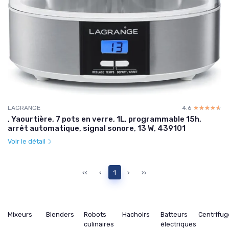
LAGRANGE
4.6
☆☆☆☆☆
★★★★★
, Yaourtière, 7 pots en verre, 1L, programmable 15h,
arrêt automatique, signal sonore, 13 W, 439101
Voir le détail
‹‹
‹
1
›
››
Mixeurs
Blenders
Robots
Hachoirs
Batteurs
Centrifu
culinaires
électriques