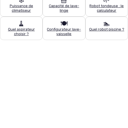
❄️
🧺
🌱
Puissance de
Capacité de lave-
Robot tondeuse : le
climatiseur
linge
calculateur
🧹
🍽️
🏊
Quel aspirateur
Configurateur lave-
Quel robot piscine ?
choisir ?
vaisselle