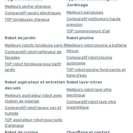
Jardinage
Meilleurs sèche-cheveux
Meilleurs perceuses
Comparatif rasoirs électriques
Comparatif nettoyeurs haute
TOP tondeuses cheveux
pression
TOP compresseurs d'air
Robot de jardin
Robot piscine
Meilleurs robots tondeuse sans fil
Meilleurs robot piscine à batterie
lithium
Comparatif robot nettoyeur de
façades
Comparatif robot piscine
autonome
TOP robot tondeuse pour petit
jardin
TOP robot piscine fond parois et
ligne d'eau
Robot aspirateur et entretien
Robot lave-vitres
des sols
Meilleurs robot lave vitre
électrique
Meilleurs aspirateur robot avec
station de vidange
Comparatif robot lave vitre
magnétique
Comparatif robot laveur sec et
humide
TOP aspirateur robot pour poils
d'animaux
Robot de cuisine
Chauffage et confort