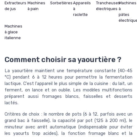
Extracteurs
Machines
Sorbetières
Appareils
Trancheuses
Machines
de jus
à pain
à
électriques
à
raclette
pâtes
électriqu
Machines
à glace
italienne
Comment choisir sa yaourtière ?
La yaourtière maintient une température constante (40-45
°C) pendant 6 à 12 heures pour permettre la fermentation
lactique. C'est l'appareil le plus simple de la cuisine : du lait, un
ferment, on lance et on oublie. Les modèles multifonctions
préparent aussi fromages blancs, faisselles et desserts
lactés.
Critères de choix : le nombre de pots (6 à 12, parfois avec un
grand bac à faisselle), la capacité par pot (125 à 200 ml), le
minuteur avec arrêt automatique (indispensable pour éviter
les yaourts trop acides), la fonction fromage blanc et la