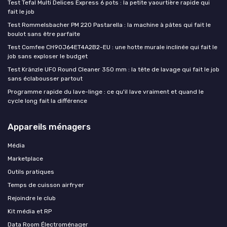
Test Tefal Multi Delices Express 6 pots : la petite yaourtière rapide qui
fait le job
Test Rommelsbacher PM 220 Pastarella : la machine à pâtes qui fait le
boulot sans être parfaite
Test Comfee CH90J64ET4A2B2-EU : une hotte murale inclinée qui fait le
job sans exploser le budget
Test Kränzle UFO Round Cleaner 350 mm : la tête de lavage qui fait le job
sans éclabousser partout
Programme rapide du lave-linge : ce qu'il lave vraiment et quand le
cycle long fait la différence
Appareils ménagers
Média
Marketplace
Outils pratiques
Temps de cuisson airfryer
Rejoindre le club
Kit média et RP
Data Room Électroménager