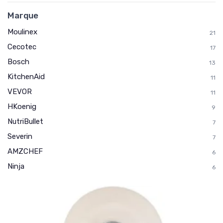
Marque
Moulinex
21
Cecotec
17
Bosch
13
KitchenAid
11
VEVOR
11
HKoenig
9
NutriBullet
7
Severin
7
AMZCHEF
6
Ninja
6