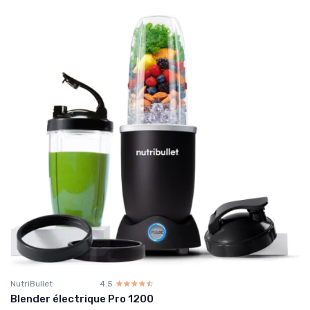
NutriBullet
4.5
☆☆☆☆☆
★★★★★
Blender électrique Pro 1200