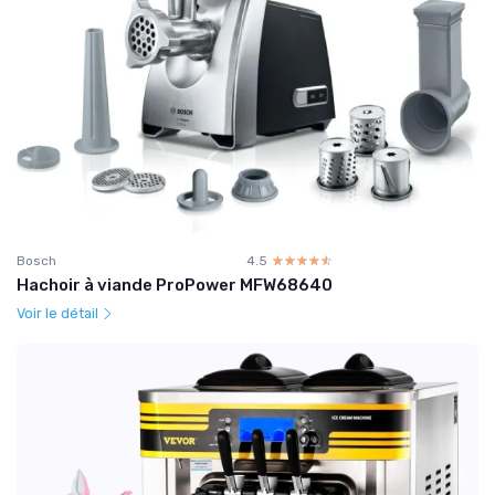
Bosch
4.5
☆☆☆☆☆
★★★★★
Hachoir à viande ProPower MFW68640
Voir le détail