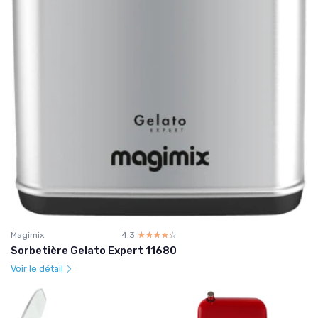
Magimix
4.3
☆☆☆☆☆
★★★★★
Sorbetière Gelato Expert 11680
Voir le détail