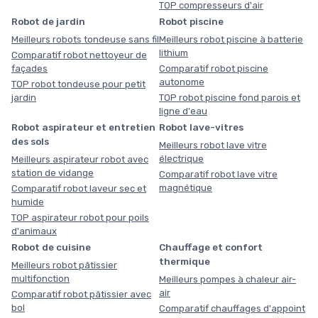
TOP compresseurs d'air
Robot de jardin
Robot piscine
Meilleurs robots tondeuse sans fil
Meilleurs robot piscine à batterie
lithium
Comparatif robot nettoyeur de
façades
Comparatif robot piscine
autonome
TOP robot tondeuse pour petit
jardin
TOP robot piscine fond parois et
ligne d'eau
Robot aspirateur et entretien
Robot lave-vitres
des sols
Meilleurs robot lave vitre
électrique
Meilleurs aspirateur robot avec
station de vidange
Comparatif robot lave vitre
magnétique
Comparatif robot laveur sec et
humide
TOP aspirateur robot pour poils
d'animaux
Robot de cuisine
Chauffage et confort
thermique
Meilleurs robot pâtissier
multifonction
Meilleurs pompes à chaleur air-
air
Comparatif robot pâtissier avec
bol
Comparatif chauffages d'appoint