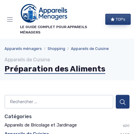
Panneau de gestion des cookies
×
TOPs
NEWSLETTER APPAREILS MÉNAGERS
LE GUIDE COMPLET POUR APPAREILS
MÉNAGERS
Ne ratez aucun bon plan !
Guides d'achat, comparatifs exclusifs et alertes
Appareils ménagers
Shopping
Appareils de Cuisine
promos sur les meilleurs appareils : recevez le
Appareils de Cuisine
meilleur directement dans votre boîte mail.
Préparation des Aliments
Alertes promos
Comparatifs
Guides d'achat
Tendances
Catégories
Appareils de Bricolage et Jardinage
620
→ Je m'abonne