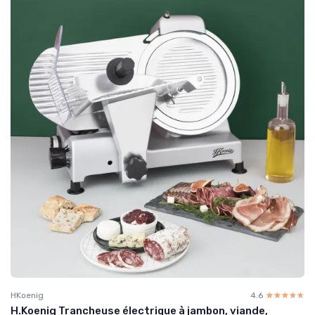
HKoenig
4.6
☆☆☆☆☆
★★★★★
H.Koenig Trancheuse électrique à jambon, viande,