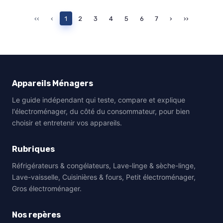
‹‹
‹
1
2
3
4
5
6
7
›
››
Appareils Ménagers
Le guide indépendant qui teste, compare et explique
l'électroménager, du côté du consommateur, pour bien
choisir et entretenir vos appareils.
Rubriques
Réfrigérateurs & congélateurs, Lave-linge & sèche-linge,
Lave-vaisselle, Cuisinières & fours, Petit électroménager,
Gros électroménager.
Nos repères