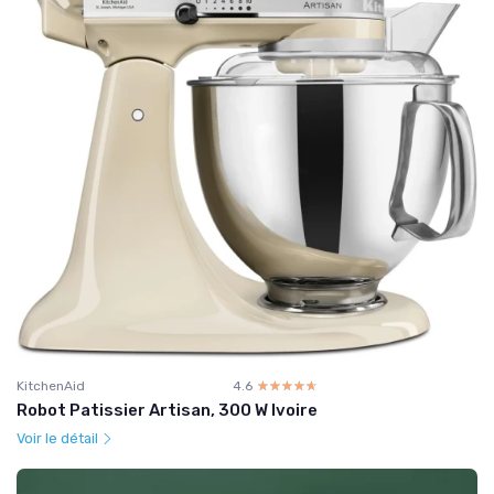
KitchenAid
4.6
☆☆☆☆☆
★★★★★
Robot Patissier Artisan, 300 W Ivoire
Voir le détail