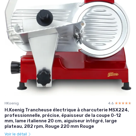
HKoenig
4.6
☆☆☆☆☆
★★★★★
H.Koenig Trancheuse électrique à charcuterie MSX224,
professionnelle, précise, épaisseur de la coupe 0-12
mm, lame italienne 20 cm, aiguiseur intégré, large
plateau, 282 rpm, Rouge 220 mm Rouge
Voir le détail