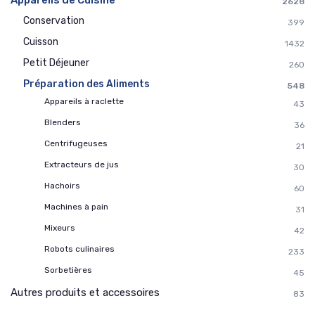
Appareils de Cuisine
2628
Conservation
399
* En m'inscrivant, j'accepte de recevoir la newsletter
Cuisson
d'Appareils Ménagers et les offres de ses partenaires.
1432
Petit Déjeuner
260
Non merci, peut-être plus tard
Préparation des Aliments
548
Appareils à raclette
43
Blenders
36
Centrifugeuses
21
Extracteurs de jus
30
Hachoirs
60
Machines à pain
31
Mixeurs
42
Robots culinaires
233
Sorbetières
45
Autres produits et accessoires
83