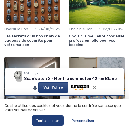
•
•
Choisir le Bon Appareil
24/08/2025
Choisir le Bon Appareil
23/08/2025
Les secrets d'un bon choix de
Choisir la meilleure tondeuse
cadenas de sécurité pour
professionnelle pour vos
votre maison
besoins
Withings
ScanWatch 2 - Montre connectée 42mm Blanc
🔥
Voir l'offre
Ce site utilise des cookies et vous donne le contrôle sur ceux que
vous souhaitez activer
•
•
Tendances et Innovations
23/08/2025
Choisir le Bon Appareil
22/08/2025
Tout accepter
Personnaliser
Optimisez votre quotidien
Pourquoi choisir une