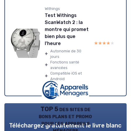
Withings
Test Withings
ScanWatch 2 : la
montre qui promet
bien plus que
★★★★★
★★★★★
l'heure
Autonomie de 30
+
jours
Fonctions santé
+
avancées
Compatible iOS et
+
Android
TOP 5 des sites de
bons plans et promo
pour les appareils
Téléchargez gratuitement le livre blanc
ménagers