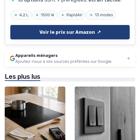
＋
4,2 L
＋
1500 W
＋
RapidAir
＋
13 modes
Voir le prix sur Amazon ↗️
Appareils ménagers
Ajoutez-nous à vos sources préférées sur Google
Les plus lus