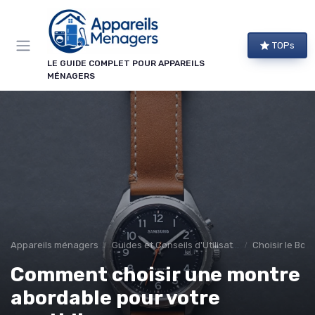
Panneau de gestion des cookies
TOPs
LE GUIDE COMPLET POUR APPAREILS
MÉNAGERS
Appareils ménagers
Guides et Conseils d'Utilisation
Choisir le Bon
Comment choisir une montre
abordable pour votre