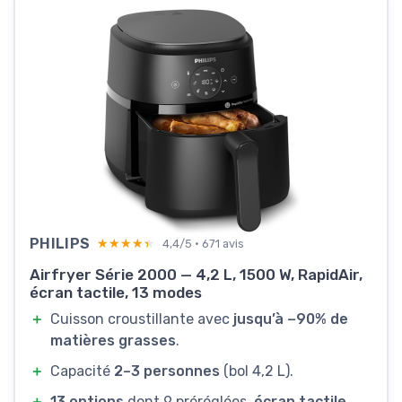
PHILIPS
★★★★★
★★★★★
4,4/5 · 671 avis
Airfryer Série 2000 — 4,2 L, 1500 W, RapidAir,
écran tactile, 13 modes
＋
Cuisson croustillante avec
jusqu’à −90% de
matières grasses
.
＋
Capacité
2–3 personnes
(bol 4,2 L).
＋
13 options
dont 9 préréglées,
écran tactile
.