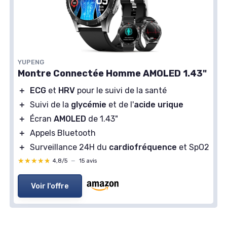
YUPENG
Montre Connectée Homme AMOLED 1.43"
＋
ECG
et
HRV
pour le suivi de la santé
＋
Suivi de la
glycémie
et de l'
acide urique
＋
Écran
AMOLED
de 1.43"
＋
Appels Bluetooth
＋
Surveillance 24H du
cardiofréquence
et SpO2
★★★★★
★★★★★
4,8/5
—
15 avis
Voir l'offre