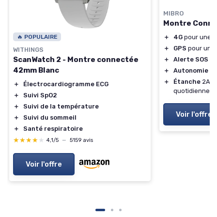
MIBRO
Montre Conne
＋
4G
pour une c
🔥 POPULAIRE
＋
GPS
pour une l
WITHINGS
ScanWatch 2 - Montre connectée
＋
Alerte SOS
en
42mm Blanc
＋
Autonomie
de
＋
Étanche
2ATM 
＋
Électrocardiogramme ECG
quotidienne
＋
Suivi SpO2
＋
Suivi de la température
Voir l'offre
＋
Suivi du sommeil
＋
Santé respiratoire
★★★★★
★★★★★
4,1/5
—
5159 avis
Voir l'offre