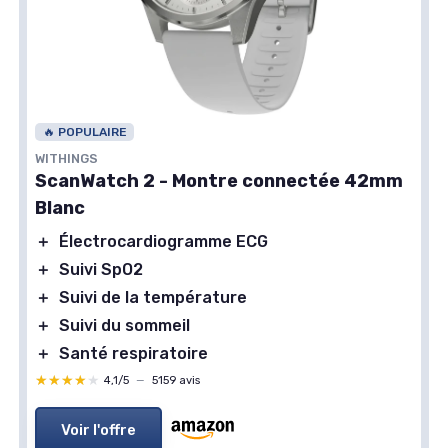
🔥 POPULAIRE
WITHINGS
ScanWatch 2 - Montre connectée 42mm
Blanc
＋
Électrocardiogramme ECG
＋
Suivi SpO2
＋
Suivi de la température
＋
Suivi du sommeil
＋
Santé respiratoire
★★★★★
★★★★★
4,1/5
—
5159 avis
Voir l'offre