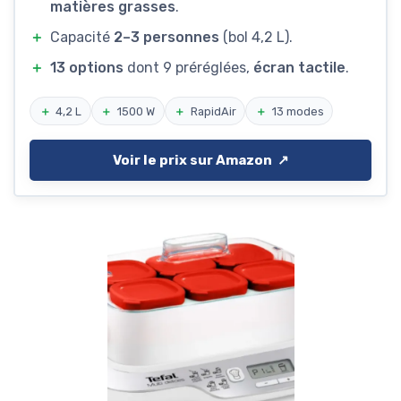
matières grasses
.
＋
Capacité
2–3 personnes
(bol 4,2 L).
＋
13 options
dont 9 préréglées,
écran tactile
.
＋
4,2 L
＋
1500 W
＋
RapidAir
＋
13 modes
Voir le prix sur Amazon ↗️