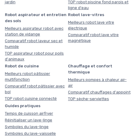
jardin
TOP robot piscine fond parois et
ligne d'eau
Robot aspirateur et entretien
Robot lave-vitres
des sols
Meilleurs robot lave vitre
électrique
Meilleurs aspirateur robot avec
station de vidange
Comparatif robot lave vitre
magnétique
Comparatif robot laveur sec et
humide
TOP aspirateur robot pour poils
d'animaux
Robot de cuisine
Chauffage et confort
thermique
Meilleurs robot pâtissier
multifonction
Meilleurs pompes à chaleur air-
air
Comparatif robot pâtissier avec
bol
Comparatif chauffages d'appoint
TOP robot cuisine connecté
TOP sèche-serviettes
Guides pratiques
Temps de cuisson airfryer
Réinitialiser un lave-linge
Symboles du lave-linge
Symboles du lave-vaisselle