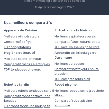
Notre méthodologie de test et de sélection
© Appareils ménagers 2026
Nos meilleurs comparatifs
Appareils de Cuisine
Entretien de la Maison
Meilleurs réfrigérateurs
Meilleurs aspirateurs balais
Comparatif airfryer
Comparatif aspirateurs robots
TOP congélateurs
TOP lave-vaisselles pose libre
Hygiène et Beauté
Appareils de Bricolage et
Jardinage
Meilleurs sèche-cheveux
Meilleurs perceuses
Comparatif rasoirs électriques
Comparatif nettoyeurs haute
TOP tondeuses cheveux
pression
TOP compresseurs d'air
Robot de jardin
Robot piscine
Meilleurs robots tondeuse sans fil
Meilleurs robot piscine à batterie
lithium
Comparatif robot nettoyeur de
façades
Comparatif robot piscine
autonome
TOP robot tondeuse pour petit