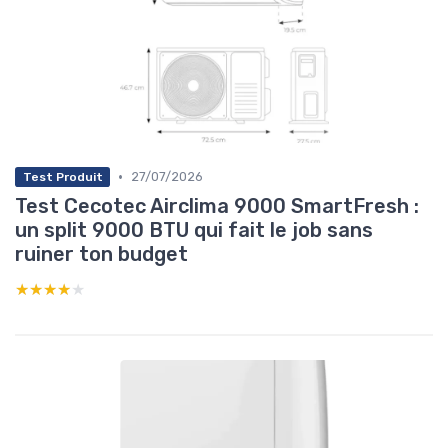
•
27/07/2026
Test Produit
Test Cecotec Airclima 9000 SmartFresh :
un split 9000 BTU qui fait le job sans
ruiner ton budget
★★★★★
★★★★★