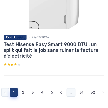
•
27/07/2026
Test Produit
Test Hisense Easy Smart 9000 BTU : un
split qui fait le job sans ruiner la facture
d’électricité
★★★★★
★★★★★
‹
1
2
3
4
5
6
...
31
32
›