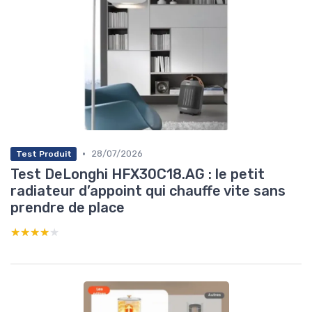
•
28/07/2026
Test Produit
Test DeLonghi HFX30C18.AG : le petit
radiateur d’appoint qui chauffe vite sans
prendre de place
★★★★★
★★★★★