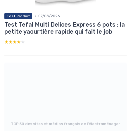
•
07/08/2026
Test Produit
Test Tefal Multi Delices Express 6 pots : la
petite yaourtière rapide qui fait le job
★★★★★
★★★★★
TOP 50 des sites et médias français de l’électroménager