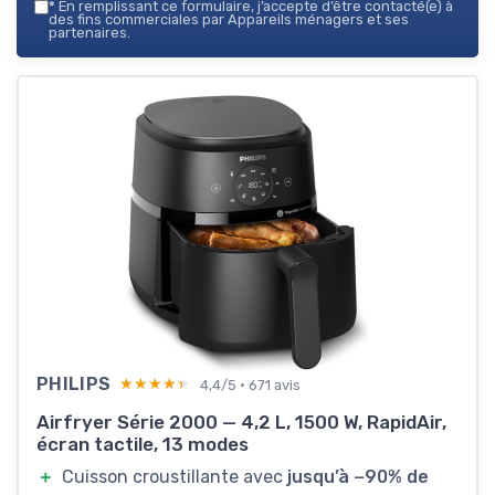
*
En remplissant ce formulaire, j’accepte d’être contacté(e) à
des fins commerciales par Appareils ménagers et ses
partenaires.
PHILIPS
★★★★★
★★★★★
4,4/5 · 671 avis
Airfryer Série 2000 — 4,2 L, 1500 W, RapidAir,
écran tactile, 13 modes
＋
Cuisson croustillante avec
jusqu’à −90% de