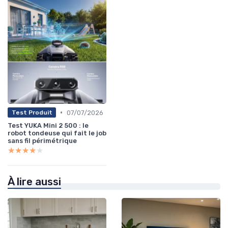
•
07/07/2026
Test Produit
Test YUKA Mini 2 500 : le
robot tondeuse qui fait le job
sans fil périmétrique
★★★★★
★★★★★
À lire aussi