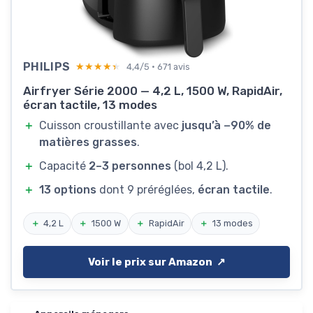
PHILIPS
★★★★★
★★★★★
4,4/5 · 671 avis
Airfryer Série 2000 — 4,2 L, 1500 W, RapidAir,
écran tactile, 13 modes
＋
Cuisson croustillante avec
jusqu’à −90% de
matières grasses
.
＋
Capacité
2–3 personnes
(bol 4,2 L).
＋
13 options
dont 9 préréglées,
écran tactile
.
＋
4,2 L
＋
1500 W
＋
RapidAir
＋
13 modes
Voir le prix sur Amazon ↗️