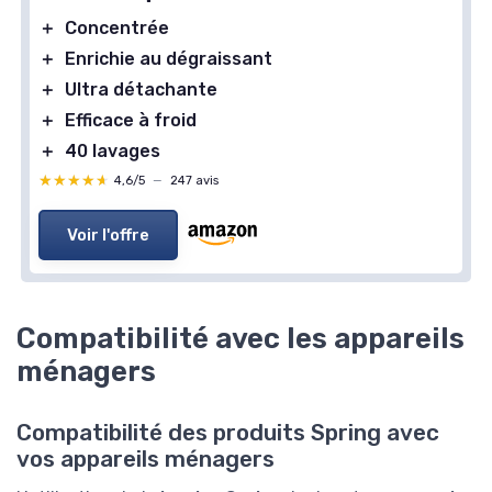
＋
Concentrée
DR BECKMANN
Lessive en feuilles Dr - Beckmann
＋
Enrichie au dégraissant
＋
Ultra détachante
＋
Pratique
et
Léger
＋
Efficace à froid
＋
100% Hydrosoluble
＋
40 lavages
＋
Désinfectant
pour le linge
★★★★★
★★★★★
4,6/5
—
247 avis
＋
Pré-dosé
pour un dosage facile
＋
Compatible avec tous types de machines
Voir l'offre
★★★★★
★★★★★
4,6/5
—
158 avis
Voir l'offre
Compatibilité avec les appareils
ménagers
Compatibilité des produits Spring avec
vos appareils ménagers