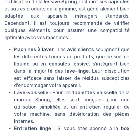
L'utilisation de la
lessive Spring
, incluant ses
capsules
et autres produits de la
gamme
, est généralement bien
adaptée aux appareils ménagers standards.
Cependant, il est toujours recommandé de vérifier
quelques éléments pour assurer une compatibilité
optimale avec vos machines.
Machines à laver :
Les
avis clients
soulignent que
les différentes formes de produits, que ce soit en
liquide
ou en
capsules lessive
, s'intègrent bien
dans la majorité des
lave-linge
. Leur dissolution
est efficace sans laisser de résidus susceptibles
⭐ TRÈS BIEN NOTÉ
d'endommager votre appareil.
CHANTECLAIR
Lave-vaisselle :
Pour les
tablettes vaisselle
de la
Lessive Liquide Musc Blanc 1.8L
marque Spring, elles sont conçues pour une
＋
Ultra détachante
utilisation simplifiée et un entretien régulier de
＋
Efficace à froid
votre machine, sans détérioration des pièces
internes.
＋
Enrichie au dégraissant
Entretien linge :
Si vous êtes abonné à la
box
＋
Concentrée