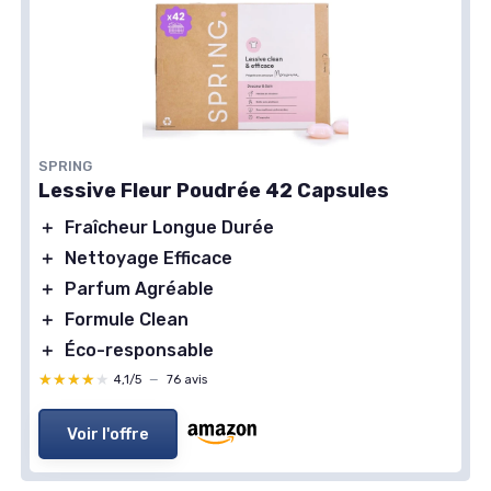
＋
Ultra détachante
＋
Efficace à froid
＋
40 lavages
★★★★★
★★★★★
4,6/5
—
247 avis
Voir l'offre
SPRING
Lessive Fleur Poudrée 42 Capsules
＋
Fraîcheur Longue Durée
＋
Nettoyage Efficace
＋
Parfum Agréable
＋
Formule Clean
＋
Éco-responsable
★★★★★
★★★★★
4,1/5
—
76 avis
Voir l'offre
SPRING