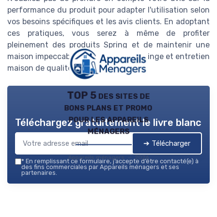
performance du produit pour adapter l'utilisation selon
vos besoins spécifiques et les avis clients. En adoptant
ces pratiques, vous serez à même de profiter
pleinement des produits Spring et de maintenir une
maison impeccable avec un entretien linge et entretien
maison de qualité.
TOP 5 des sites de
bons plans et promo
pour les appareils
Téléchargez gratuitement le livre blanc
ménagers
➔ Télécharger
Appareils ménagers — 2026
*
En remplissant ce formulaire, j’accepte d’être contacté(e) à
des fins commerciales par Appareils ménagers et ses
partenaires.