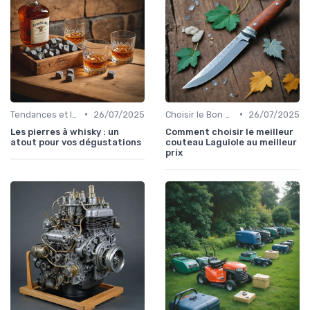
•
•
Tendances et Innovations
26/07/2025
Choisir le Bon Appareil
26/07/2025
Les pierres à whisky : un
Comment choisir le meilleur
atout pour vos dégustations
couteau Laguiole au meilleur
prix