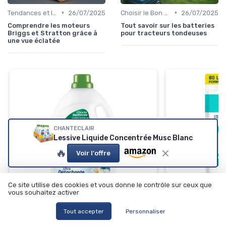
•
•
Tendances et Innovations
26/07/2025
Choisir le Bon Appareil
26/07/2025
Comprendre les moteurs
Tout savoir sur les batteries
Briggs et Stratton grâce à
pour tracteurs tondeuses
une vue éclatée
CHANTECLAIR
Lessive Liquide Concentrée Musc Blanc
🔥
Voir l'offre
Ce site utilise des cookies et vous donne le contrôle sur ceux que
DR BECKMANN
vous souhaitez activer
Lessive en fe
Tout accepter
Personnaliser
＋
Pratique
et
L
⭐ TRÈS BIEN NOTÉ
＋
100% Hydroso