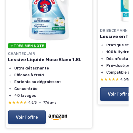
DR BECKMANN
Lessive en fe
＋
Pratique
et
L
⭐ TRÈS BIEN NOTÉ
＋
100% Hydroso
CHANTECLAIR
＋
Désinfectant
Lessive Liquide Musc Blanc 1.8L
＋
Pré-dosé
pour
＋
Ultra détachante
＋
Compatible av
＋
Efficace à froid
★★★★★
★★★★★
4,6/5
＋
Enrichie au dégraissant
＋
Concentrée
Voir l'offre
＋
40 lavages
★★★★★
★★★★★
4,5/5
—
776 avis
Voir l'offre