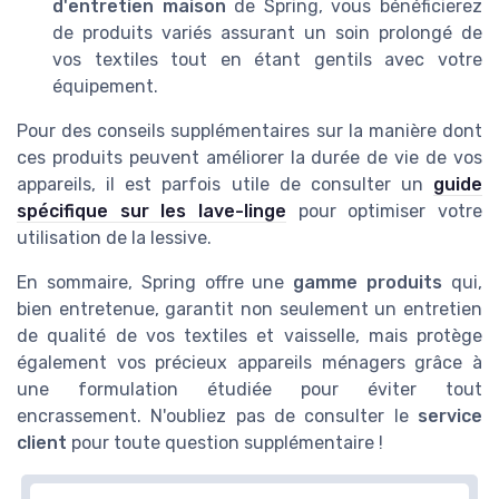
d'entretien maison
de Spring, vous bénéficierez
＋
40 lavages
de produits variés assurant un soin prolongé de
★★★★★
★★★★★
4,5/5
—
776 avis
vos textiles tout en étant gentils avec votre
équipement.
Voir l'offre
Pour des conseils supplémentaires sur la manière dont
ces produits peuvent améliorer la durée de vie de vos
appareils, il est parfois utile de consulter un
guide
spécifique sur les lave-linge
pour optimiser votre
utilisation de la lessive.
En sommaire, Spring offre une
gamme produits
qui,
bien entretenue, garantit non seulement un entretien
de qualité de vos textiles et vaisselle, mais protège
également vos précieux appareils ménagers grâce à
une formulation étudiée pour éviter tout
CHANTECLAIR
encrassement. N'oubliez pas de consulter le
service
Lessive Liquide Concentrée Musc Blanc
client
pour toute question supplémentaire !
＋
Concentrée
＋
Enrichie au dégraissant