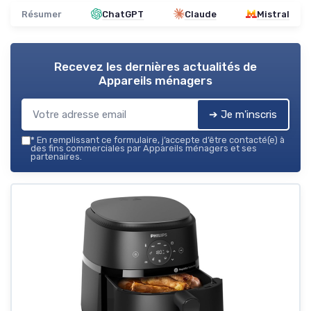
Résumer
ChatGPT
Claude
Mistral
Recevez les dernières actualités de
Appareils ménagers
➔ Je m'inscris
*
En remplissant ce formulaire, j’accepte d’être contacté(e) à
des fins commerciales par Appareils ménagers et ses
partenaires.