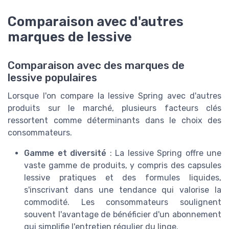
Lessive Fleur Poudrée 42 Capsules
Comparaison avec d'autres
＋
Fraîcheur Longue Durée
marques de lessive
＋
Nettoyage Efficace
＋
Parfum Agréable
＋
Formule Clean
Comparaison avec des marques de
lessive populaires
＋
Éco-responsable
★★★★★
★★★★★
4,1/5
—
76 avis
Lorsque l'on compare la lessive Spring avec d'autres
produits sur le marché, plusieurs facteurs clés
Voir l'offre
ressortent comme déterminants dans le choix des
consommateurs.
Gamme et diversité
: La lessive Spring offre une
vaste gamme de produits, y compris des capsules
lessive pratiques et des formules liquides,
s'inscrivant dans une tendance qui valorise la
commodité. Les consommateurs soulignent
souvent l'avantage de bénéficier d'un abonnement
qui simplifie l'entretien régulier du linge.