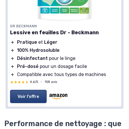
DR BECKMANN
Lessive en feuilles Dr - Beckmann
＋
Pratique
et
Léger
＋
100% Hydrosoluble
＋
Désinfectant
pour le linge
＋
Pré-dosé
pour un dosage facile
＋
Compatible avec tous types de machines
★★★★★
★★★★★
4,6/5
—
158 avis
Voir l'offre
Performance de nettoyage : que