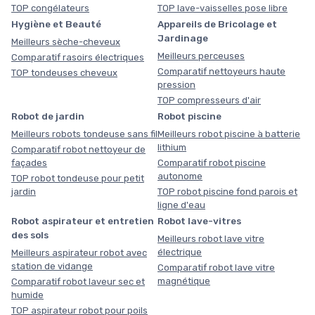
TOP congélateurs
TOP lave-vaisselles pose libre
Hygiène et Beauté
Appareils de Bricolage et
Jardinage
Meilleurs sèche-cheveux
Meilleurs perceuses
Comparatif rasoirs électriques
Comparatif nettoyeurs haute
TOP tondeuses cheveux
pression
TOP compresseurs d'air
Robot de jardin
Robot piscine
Meilleurs robots tondeuse sans fil
Meilleurs robot piscine à batterie
lithium
Comparatif robot nettoyeur de
façades
Comparatif robot piscine
autonome
TOP robot tondeuse pour petit
jardin
TOP robot piscine fond parois et
ligne d'eau
Robot aspirateur et entretien
Robot lave-vitres
des sols
Meilleurs robot lave vitre
électrique
Meilleurs aspirateur robot avec
station de vidange
Comparatif robot lave vitre
magnétique
Comparatif robot laveur sec et
humide
TOP aspirateur robot pour poils