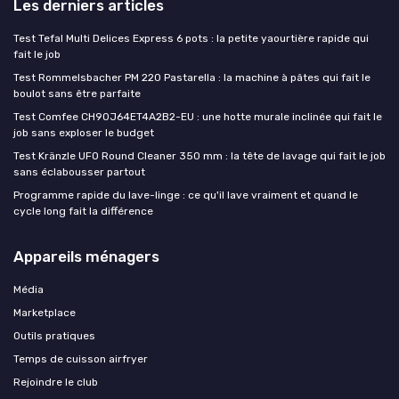
Les derniers articles
Test Tefal Multi Delices Express 6 pots : la petite yaourtière rapide qui
fait le job
Test Rommelsbacher PM 220 Pastarella : la machine à pâtes qui fait le
boulot sans être parfaite
Test Comfee CH90J64ET4A2B2-EU : une hotte murale inclinée qui fait le
job sans exploser le budget
Test Kränzle UFO Round Cleaner 350 mm : la tête de lavage qui fait le job
sans éclabousser partout
Programme rapide du lave-linge : ce qu'il lave vraiment et quand le
cycle long fait la différence
Appareils ménagers
Média
Marketplace
Outils pratiques
Temps de cuisson airfryer
Rejoindre le club