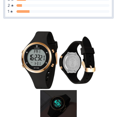
2 ★
1 ★