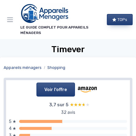
Panneau de gestion des cookies
TOPs
LE GUIDE COMPLET POUR APPAREILS
MÉNAGERS
Timever
Appareils ménagers
Shopping
Voir l'offre
3,7 sur 5
★★★★★
★★★★★
32 avis
5 ★
4 ★
3 ★