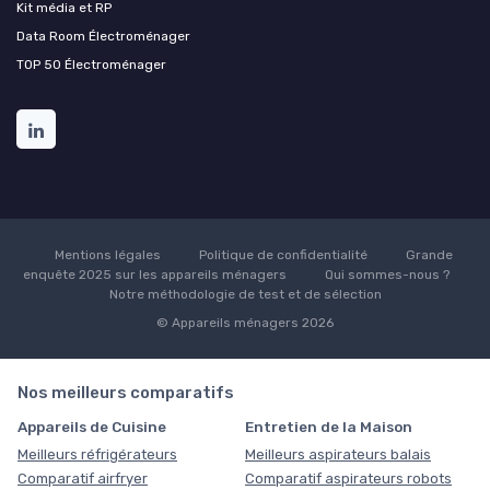
Kit média et RP
Data Room Électroménager
TOP 50 Électroménager
Mentions légales
Politique de confidentialité
Grande
enquête 2025 sur les appareils ménagers
Qui sommes-nous ?
Notre méthodologie de test et de sélection
© Appareils ménagers 2026
Nos meilleurs comparatifs
Appareils de Cuisine
Entretien de la Maison
Meilleurs réfrigérateurs
Meilleurs aspirateurs balais
Comparatif airfryer
Comparatif aspirateurs robots