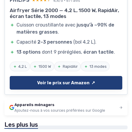
PHILIPS
★★★★★
★★★★★
4,4/5 · 671 avis
Airfryer Série 2000 — 4,2 L, 1500 W, RapidAir,
écran tactile, 13 modes
＋
Cuisson croustillante avec
jusqu’à −90% de
matières grasses
.
＋
Capacité
2–3 personnes
(bol 4,2 L).
＋
13 options
dont 9 préréglées,
écran tactile
.
＋
4,2 L
＋
1500 W
＋
RapidAir
＋
13 modes
Voir le prix sur Amazon ↗️
Appareils ménagers
Ajoutez-nous à vos sources préférées sur Google
Les plus lus