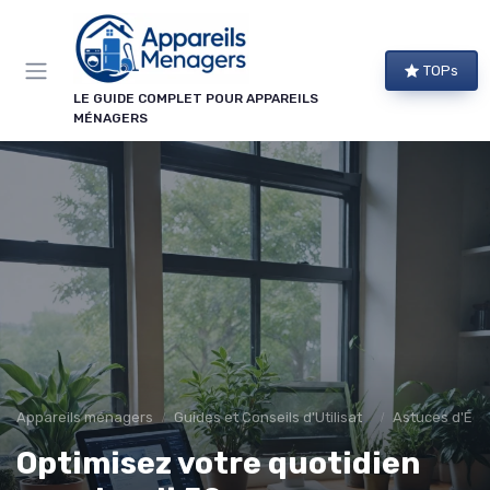
Panneau de gestion des cookies
TOPs
LE GUIDE COMPLET POUR APPAREILS
MÉNAGERS
Appareils ménagers
Guides et Conseils d'Utilisation
Astuces d'Éco
Optimisez votre quotidien