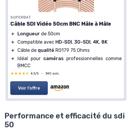
SUPERBAT
Câble SDI Vidéo 50cm BNC Mâle à Mâle
＋
Longueur
de 50cm
＋
Compatible avec
HD-SDI
,
3G-SDI
,
4K
,
8K
＋
Câble de
qualité
RG179 75 Ohms
＋
Idéal pour
caméras
professionnelles comme
BMCC
★★★★★
★★★★★
4,5/5
—
340 avis
Voir l'offre
Performance et efficacité du sdi
50