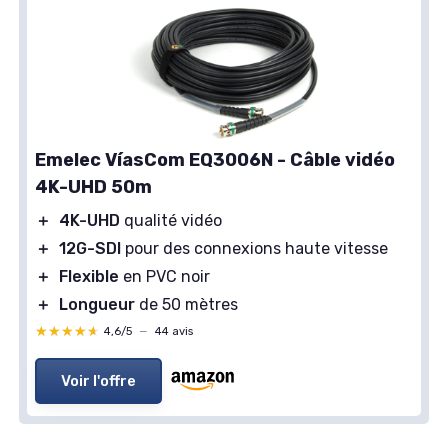
Emelec VíasCom EQ3006N - Câble vidéo
4K-UHD 50m
＋
4K-UHD
qualité vidéo
＋
12G-SDI
pour des connexions haute vitesse
＋
Flexible
en PVC noir
＋
Longueur
de 50 mètres
★★★★★
★★★★★
4,6/5
—
44 avis
Voir l'offre