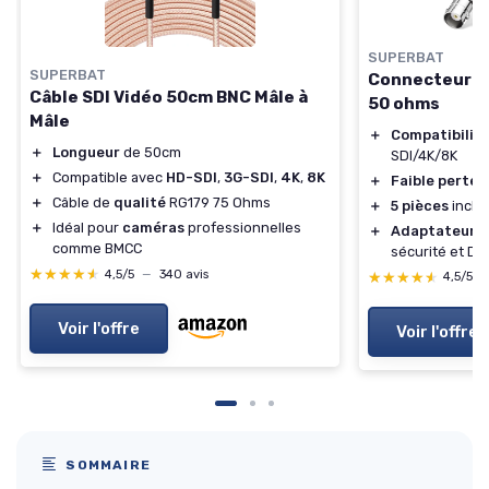
SUPERBAT
SUPERBAT
Connecteur B
Câble SDI Vidéo 50cm BNC Mâle à
50 ohms
Mâle
＋
Compatibilit
＋
Longueur
de 50cm
SDI/4K/8K
＋
Compatible avec
HD-SDI
,
3G-SDI
,
4K
,
8K
＋
Faible perte
d
＋
Câble de
qualité
RG179 75 Ohms
＋
5 pièces
inclu
＋
Idéal pour
caméras
professionnelles
＋
Adaptateur
c
comme BMCC
sécurité et DV
★★★★★
★★★★★
4,5/5
—
340 avis
★★★★★
★★★★★
4,5/5
Voir l'offre
Voir l'offre
SOMMAIRE