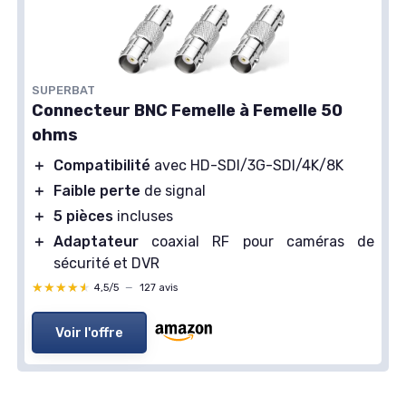
SUPERBAT
Connecteur BNC Femelle à Femelle 50
ohms
＋
Compatibilité
avec HD-SDI/3G-SDI/4K/8K
＋
Faible perte
de signal
＋
5 pièces
incluses
＋
Adaptateur
coaxial RF pour caméras de
sécurité et DVR
★★★★★
★★★★★
4,5/5
—
127 avis
Voir l'offre