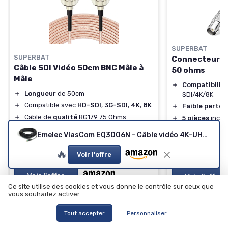
SUPERBAT
SUPERBAT
Connecteur B
Câble SDI Vidéo 50cm BNC Mâle à
50 ohms
Mâle
＋
Compatibilit
＋
Longueur
de 50cm
SDI/4K/8K
＋
Compatible avec
HD-SDI
,
3G-SDI
,
4K
,
8K
＋
Faible perte
d
＋
Câble de
qualité
RG179 75 Ohms
＋
5 pièces
inclu
＋
Idéal pour
caméras
professionnelles
＋
Adaptateur
c
Emelec VíasCom EQ3006N - Câble vidéo 4K-UHD 50m
comme BMCC
sécurité et DV
★★★★★
★★★★★
4,5/5
—
340 avis
★★★★★
★★★★★
🔥
4,5/5
Voir l'offre
Voir l'offre
Voir l'offre
Ce site utilise des cookies et vous donne le contrôle sur ceux que
vous souhaitez activer
Tout accepter
Personnaliser