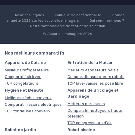
Mentions légales
Politique de confidentialité
Grande
enquête 2025 sur les appareils ménagers
Qui sommes-nous ?
Notre méthodologie de test et de sélection
© Appareils ménagers 2026
Nos meilleurs comparatifs
Appareils de Cuisine
Entretien de la Maison
Meilleurs réfrigérateurs
Meilleurs aspirateurs balais
Comparatif airfryer
Comparatif aspirateurs robots
TOP congélateurs
TOP lave-vaisselles pose libre
Hygiène et Beauté
Appareils de Bricolage et
Jardinage
Meilleurs sèche-cheveux
Meilleurs perceuses
Comparatif rasoirs électriques
Comparatif nettoyeurs haute
TOP tondeuses cheveux
pression
TOP compresseurs d'air
Robot de jardin
Robot piscine