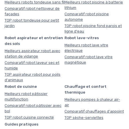
Meilleurs robots tondeuse sans fil
Meilleurs robot piscine à batterie
lithium
Comparatif robot nettoyeur de
façades
Comparatif robot piscine
autonome
TOP robot tondeuse pour petit
jardin
TOP robot piscine fond parois et
ligne d'eau
Robot aspirateur et entretien
Robot lave-vitres
des sols
Meilleurs robot lave vitre
électrique
Meilleurs aspirateur robot avec
station de vidange
Comparatif robot lave vitre
magnétique
Comparatif robot laveur sec et
humide
TOP aspirateur robot pour poils
d'animaux
Robot de cuisine
Chauffage et confort
thermique
Meilleurs robot pâtissier
multifonction
Meilleurs pompes à chaleur air-
air
Comparatif robot pâtissier avec
bol
Comparatif chauffages d'appoint
TOP robot cuisine connecté
TOP sèche-serviettes
Guides pratiques