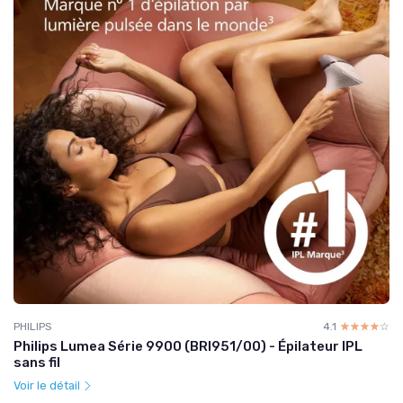
PHILIPS
4.1
☆☆☆☆☆
★★★★★
Philips Lumea Série 9900 (BRI951/00) - Épilateur IPL
sans fil
Voir le détail