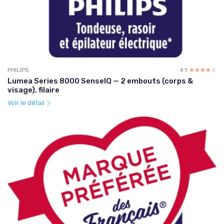
PHILIPS
4.1
☆☆☆☆☆
★★★★★
Lumea Series 8000 SenseIQ — 2 embouts (corps &
visage), filaire
Voir le détail