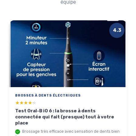
équipe
* En m'inscrivant, j'accepte de recevoir la newsletter
d'Appareils Ménagers et les offres de ses partenaires.
4.3
Non merci, peut-être plus tard
BROSSES À DENTS ÉLECTRIQUES
★★★★★
★★★★★
Test Oral-B iO 6 : la brosse à dents
connectée qui fait (presque) tout à votre
place
Brossage très efficace avec sensation de dents bien