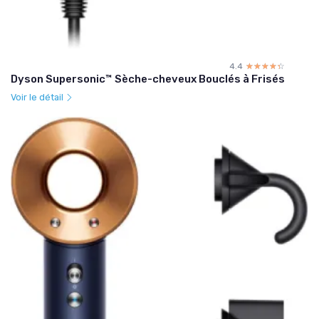
4.4
☆☆☆☆☆
★★★★★
Dyson Supersonic™ Sèche-cheveux Bouclés à Frisés
Voir le détail