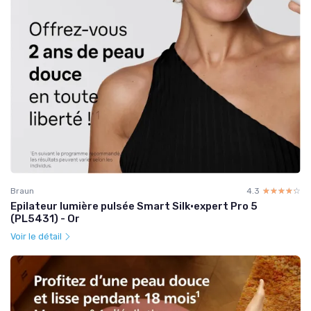
Braun
4.3
☆☆☆☆☆
★★★★★
Epilateur lumière pulsée Smart Silk·expert Pro 5
(PL5431) - Or
Voir le détail