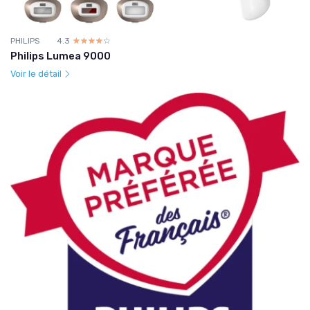
PHILIPS
4.3
☆☆☆☆☆
★★★★★
Philips Lumea 9000
Voir le détail