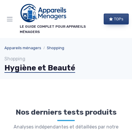
Panneau de gestion des cookies
×
TOPs
NEWSLETTER APPAREILS MÉNAGERS
LE GUIDE COMPLET POUR APPAREILS
MÉNAGERS
Ne ratez aucun bon plan !
Guides d'achat, comparatifs exclusifs et alertes
Appareils ménagers
Shopping
promos sur les meilleurs appareils : recevez le
Shopping
meilleur directement dans votre boîte mail.
Hygiène et Beauté
Alertes promos
Comparatifs
Guides d'achat
Tendances
Nos derniers tests produits
Analyses indépendantes et détaillées par notre
→ Je m'abonne