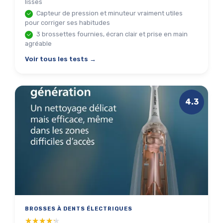
lisses
Capteur de pression et minuteur vraiment utiles
pour corriger ses habitudes
3 brossettes fournies, écran clair et prise en main
agréable
Voir tous les tests →
4.3
BROSSES À DENTS ÉLECTRIQUES
★★★★★
★★★★★