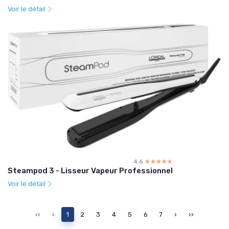
Voir le détail
4.6
☆☆☆☆☆
★★★★★
Steampod 3 - Lisseur Vapeur Professionnel
Voir le détail
‹‹
‹
1
2
3
4
5
6
7
›
››