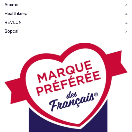
Auxmir
4
Healthkeep
4
REVLON
4
Bopcal
3