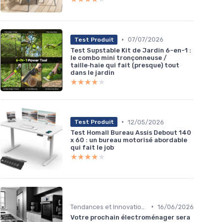
•
07/07/2026
Test Produit
Test Supstable Kit de Jardin 6-en-1 :
le combo mini tronçonneuse /
taille‑haie qui fait (presque) tout
dans le jardin
★★★★★
★★★★★
•
12/05/2026
Test Produit
Test Homall Bureau Assis Debout 140
x 60 : un bureau motorisé abordable
qui fait le job
★★★★★
★★★★★
•
Tendances et Innovations
16/06/2026
Votre prochain électroménager sera