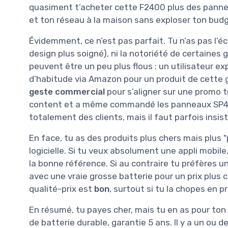
quasiment t’acheter cette F2400 plus des panneau
et ton réseau à la maison sans exploser ton budg
Évidemment, ce n’est pas parfait. Tu n’as pas l’é
design plus soigné), ni la notoriété de certaines
peuvent être un peu plus flous : un utilisateur exp
d’habitude via Amazon pour un produit de cette ga
geste commercial
pour s’aligner sur une promo tro
content et a même commandé les panneaux SP420 
totalement des clients, mais il faut parfois insis
En face, tu as des produits plus chers mais plus 
logicielle. Si tu veux absolument une appli mobile
la bonne référence. Si au contraire tu préfères u
avec une vraie grosse batterie pour un prix plus 
qualité-prix est
bon
, surtout si tu la chopes en p
En résumé, tu payes cher, mais tu en as pour ton 
de batterie durable, garantie 5 ans. Il y a un ou 