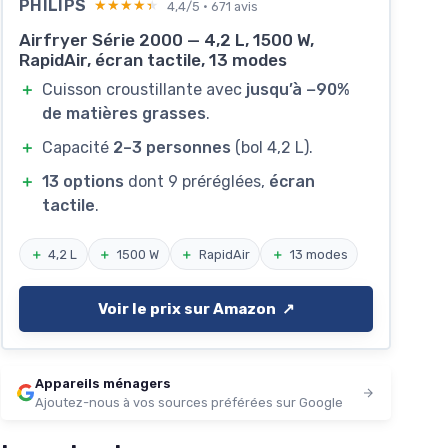
PHILIPS
★★★★★
★★★★★
4,4/5 · 671 avis
Airfryer Série 2000 — 4,2 L, 1500 W,
RapidAir, écran tactile, 13 modes
＋
Cuisson croustillante avec
jusqu’à −90%
de matières grasses
.
＋
Capacité
2–3 personnes
(bol 4,2 L).
＋
13 options
dont 9 préréglées,
écran
tactile
.
＋
4,2 L
＋
1500 W
＋
RapidAir
＋
13 modes
Voir le prix sur Amazon ↗️
Appareils ménagers
Ajoutez-nous à vos sources préférées sur Google