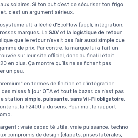
x solaires. Si ton but c’est de sécuriser ton frigo
et, c’est un argument sérieux.
cosystème ultra léché d’EcoFlow (appli, intégration,
 grosses marques. Le
SAV
et la
logistique de retour
lique que le retour n’avait pas l’air aussi simple que
mme de prix. Par contre, la marque lui a fait un
uvée sur leur site officiel, donc au final il était
en plus. Ça montre qu’ils ne se fichent pas
ter un peu.
"premium" en termes de finition et d’intégration
, des mises à jour OTA et tout le bazar, ce n’est pas
ne station
simple, puissante, sans Wi-Fi obligatoire
,
contenu, la F2400 a du sens. Pour moi, le rapport
romo.
argent : vraie capacité utile, vraie puissance, techno
deux compromis de design (clapets, prises latérales,