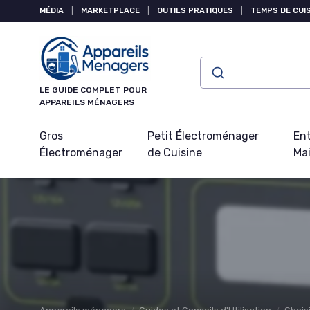
Panneau de gestion des cookies
MÉDIA
|
MARKETPLACE
|
OUTILS PRATIQUES
|
TEMPS DE CUI
LE GUIDE COMPLET POUR
APPAREILS MÉNAGERS
Gros
Petit Électroménager
Ent
Électroménager
de Cuisine
Ma