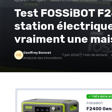
Appareils ménagers
Guides et Conseils d'Utilisation
Choisi
Test FOSSiBOT F2
station électriqu
vraiment une mai
Geoffrey Bonnet
7 juin 2026
1 min de lecture
Analyste des innovations
⭐ TRÈS BIEN N
FOSSIBOT
F2400 Gene