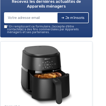
Recevez les dernières actualités de
Appareils ménagers
➔ Je m'inscris
*
En remplissant ce formulaire, j’accepte d’être
contacté(e) à des fins commerciales par Appareils
ménagers et ses partenaires.