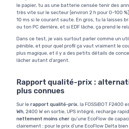
le papier, tu as une batterie censée tenir des a
très vite sur le secteur (environ 2 h pour 0–100 
10 ms si le courant saute. En gros, tu la laisses
ou ton PC derrière, et si EDF lâche, ça prend le re
Dans ce test, je vais surtout parler comme un util
pénible, et pour quel profil ça vaut vraiment le co
plus magique, et il y a des petits détails de con
lâcher autant d’argent.
Rapport qualité-prix : alterna
plus connues
Sur le
rapport qualité-prix
, la FOSSiBOT F2400 e
Wh
, 2400 W en sortie, UPS intégré, recharge rapid
nettement moins cher
qu’une EcoFlow de capaci
clairement : pour le prix d’une EcoFlow Delta bien