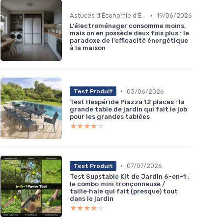
•
Astuces d'Économie d'Énergie
19/06/2026
L'électroménager consomme moins,
mais on en possède deux fois plus : le
paradoxe de l'efficacité énergétique
à la maison
•
03/06/2026
Test Produit
Test Hespéride Piazza 12 places : la
grande table de jardin qui fait le job
pour les grandes tablées
★★★★★
★★★★★
•
07/07/2026
Test Produit
Test Supstable Kit de Jardin 6-en-1 :
le combo mini tronçonneuse /
taille‑haie qui fait (presque) tout
dans le jardin
★★★★★
★★★★★