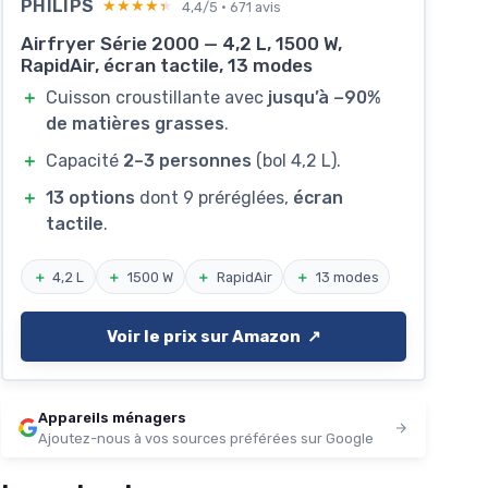
PHILIPS
★★★★★
★★★★★
4,4/5 · 671 avis
Airfryer Série 2000 — 4,2 L, 1500 W,
RapidAir, écran tactile, 13 modes
＋
Cuisson croustillante avec
jusqu’à −90%
de matières grasses
.
＋
Capacité
2–3 personnes
(bol 4,2 L).
＋
13 options
dont 9 préréglées,
écran
tactile
.
＋
4,2 L
＋
1500 W
＋
RapidAir
＋
13 modes
Voir le prix sur Amazon ↗️
Appareils ménagers
Ajoutez-nous à vos sources préférées sur Google