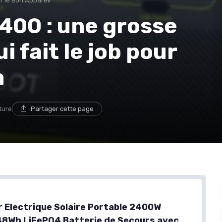
r le Bon Appareil
400 : une grosse
i fait le job pour
n
ture
Partager cette page
 Electrique Solaire Portable 2400W
8Wh LiFePO4 Batterie de Secours avec