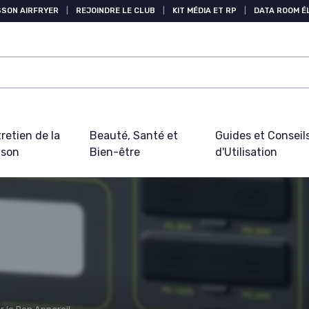
SSON AIRFRYER
|
REJOINDRE LE CLUB
|
KIT MÉDIA ET RP
|
DATA ROOM 
retien de la
Beauté, Santé et
Guides et Conseil
ison
Bien-être
d'Utilisation