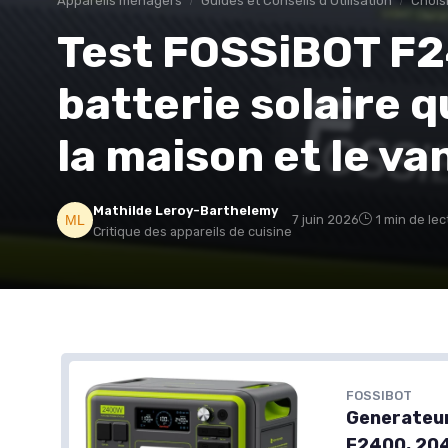
Appareils ménagers
Guides et Conseils d'Utilisation
Choisi
Test FOSSiBOT F2
batterie solaire qu
la maison et le va
Mathilde Leroy-Barthelemy
7 juin 2026
1 min de lec
Critique des appareils de cuisine
FOSSIBOT
Generateur
F2400, 204