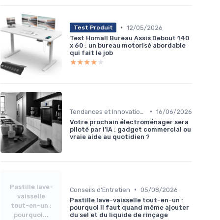
•
12/05/2026
Test Produit
Test Homall Bureau Assis Debout 140
x 60 : un bureau motorisé abordable
qui fait le job
★★★★★
★★★★★
•
Tendances et Innovations
16/06/2026
Votre prochain électroménager sera
piloté par l'IA : gadget commercial ou
vraie aide au quotidien ?
Pastille lave-
•
Conseils d'Entretien
05/08/2026
vaisselle
Pastille lave-vaisselle tout-en-un :
tout-en-un :
pourquoi il faut quand même ajouter
pourquoi...
du sel et du liquide de rinçage