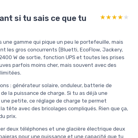
nt si tu sais ce que tu
★★★★★
★★★★★
ns une gamme qui pique un peu le portefeuille, mais
nt les gros concurrents (Bluetti, EcoFlow, Jackery,
2400 W de sortie, fonction UPS et toutes les prises
trouves parfois moins cher, mais souvent avec des
limitées.
ons : générateur solaire, onduleur, batterie de
 de la puissance de charge. Si tu as déjà une
 une petite, ce réglage de charge te permet
 la tête avec des bricolages compliqués. Rien que ça,
du prix.
ger deux téléphones et une glacière électrique deux
u paieras pour une puissance et une capacité que tu