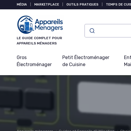
Panneau de gestion des cookies
MÉDIA
|
MARKETPLACE
|
OUTILS PRATIQUES
|
TEMPS DE CUI
LE GUIDE COMPLET POUR
APPAREILS MÉNAGERS
Gros
Petit Électroménager
Ent
Électroménager
de Cuisine
Ma