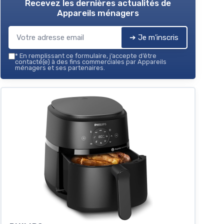
Recevez les dernières actualités de
Appareils ménagers
➔ Je m'inscris
*
En remplissant ce formulaire, j’accepte d’être
contacté(e) à des fins commerciales par Appareils
ménagers et ses partenaires.