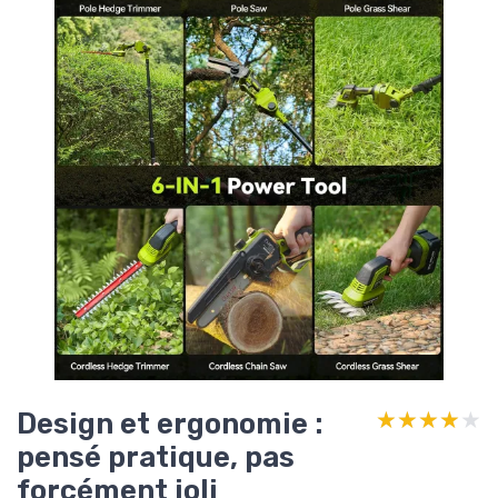
Design et ergonomie :
★★★★★
★★★★★
pensé pratique, pas
forcément joli