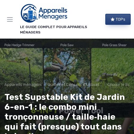
Panneau de gestion des cookies
TOPs
LE GUIDE COMPLET POUR APPAREILS
MÉNAGERS
Appareils ménagers
Guides et Conseils d'Utilisation
Choisir le Bon
Test Supstable Kit de Jardin
6-en-1 : le combo mini
tronçonneuse / taille‑haie
qui fait (presque) tout dans