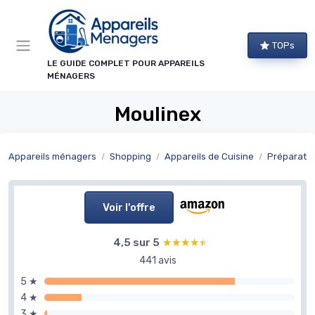
Panneau de gestion des cookies
TOPs
LE GUIDE COMPLET POUR APPAREILS
MÉNAGERS
Moulinex
Appareils ménagers
Shopping
Appareils de Cuisine
Préparatio
Voir l'offre
4,5 sur 5
★★★★★
★★★★★
441 avis
5 ★
4 ★
3 ★