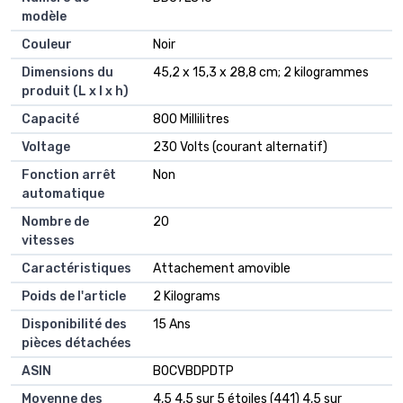
modèle
Couleur
‎Noir
Dimensions du
‎45,2 x 15,3 x 28,8 cm; 2 kilogrammes
produit (L x l x h)
Capacité
‎800 Millilitres
Voltage
‎230 Volts (courant alternatif)
Fonction arrêt
‎Non
automatique
Nombre de
‎20
vitesses
Caractéristiques
‎Attachement amovible
Poids de l'article
‎2 Kilograms
Disponibilité des
‎15 Ans
pièces détachées
ASIN
B0CVBDPDTP
Moyenne des
4,5 4,5 sur 5 étoiles (441) 4,5 sur