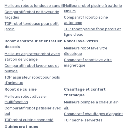
Meilleurs robots tondeuse sans fil
Meilleurs robot piscine à batterie
lithium
Comparatif robot nettoyeur de
façades
Comparatif robot piscine
autonome
TOP robot tondeuse pour petit
jardin
TOP robot piscine fond parois et
ligne d'eau
Robot aspirateur et entretien
Robot lave-vitres
des sols
Meilleurs robot lave vitre
électrique
Meilleurs aspirateur robot avec
station de vidange
Comparatif robot lave vitre
magnétique
Comparatif robot laveur sec et
humide
TOP aspirateur robot pour poils
d'animaux
Robot de cuisine
Chauffage et confort
thermique
Meilleurs robot pâtissier
multifonction
Meilleurs pompes à chaleur air-
air
Comparatif robot pâtissier avec
bol
Comparatif chauffages d'appoint
TOP robot cuisine connecté
TOP sèche-serviettes
Guides pratiques