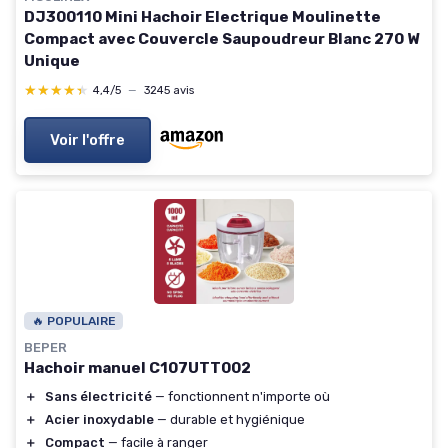
DJ300110 Mini Hachoir Electrique Moulinette
Compact avec Couvercle Saupoudreur Blanc 270 W
Unique
★★★★★
★★★★★
4,4/5
—
3245 avis
Voir l'offre
🔥 POPULAIRE
BEPER
Hachoir manuel C107UTT002
＋
Sans électricité
— fonctionnent n'importe où
＋
Acier inoxydable
— durable et hygiénique
＋
Compact
— facile à ranger