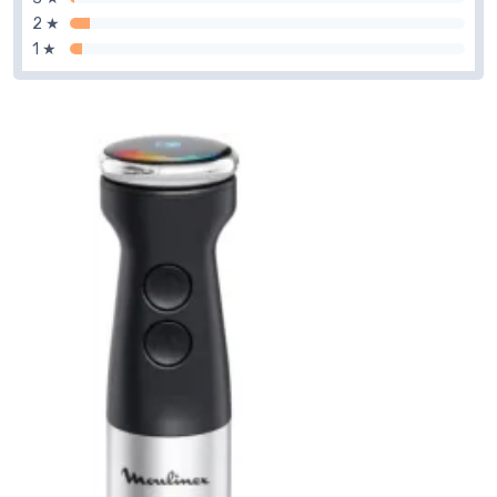
2 ★
1 ★