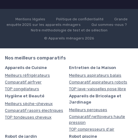
Mentions légales
Politique de confidentialité
Grande
enquête 2025 sur les appareils ménagers
Qui sommes-nous ?
Notre méthodologie de test et de sélection
© Appareils ménagers 2026
Nos meilleurs comparatifs
Appareils de Cuisine
Entretien de la Maison
Meilleurs réfrigérateurs
Meilleurs aspirateurs balais
Comparatif airfryer
Comparatif aspirateurs robots
TOP congélateurs
TOP lave-vaisselles pose libre
Hygiène et Beauté
Appareils de Bricolage et
Jardinage
Meilleurs sèche-cheveux
Meilleurs perceuses
Comparatif rasoirs électriques
Comparatif nettoyeurs haute
TOP tondeuses cheveux
pression
TOP compresseurs d'air
Robot de jardin
Robot piscine