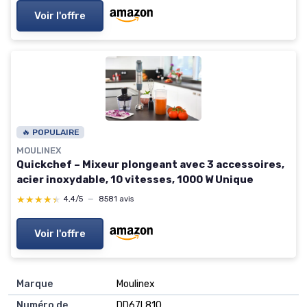
- 1,5 L - Plastique
Voir l'offre
🔥 POPULAIRE
MOULINEX
Quickchef – Mixeur plongeant avec 3 accessoires,
acier inoxydable, 10 vitesses, 1000 W Unique
★★★★★
★★★★★
4,4/5
—
8581 avis
Voir l'offre
Marque
‎Moulinex
Numéro de
‎DD67L810