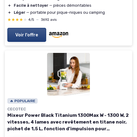
＋
Facile à nettoyer
— pièces démontables
＋
Léger
— portable pour pique-niques ou camping
★★★★★
★★★★★
4/5
—
3692 avis
Voir l'offre
🔥 POPULAIRE
CECOTEC
Mixeur Power Black Titanium 1300Max W - 1300 W, 2
vitesses, 4 lames avec revêtement en titane noir,
pichet de 1,5 L, fonction d'impulsion pour
déchiqueter et pulvériser, pic à glace Blanc 1300 W