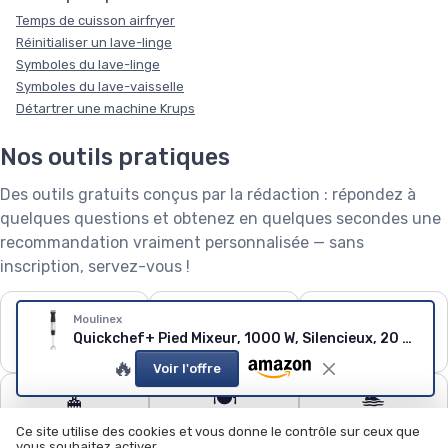
Temps de cuisson airfryer
Réinitialiser un lave-linge
Symboles du lave-linge
Symboles du lave-vaisselle
Détartrer une machine Krups
Nos outils pratiques
Des outils gratuits conçus par la rédaction : répondez à
quelques questions et obtenez en quelques secondes une
recommandation vraiment personnalisée — sans
inscription, servez-vous !
❄️
🧺
🌱
Moulinex
Puissance de
Capacité de lave-
Robot tondeuse : le
Quickchef+ Pied Mixeur, 1000 W, Silencieux, 20 vitesses, Mode turbo, Accessoires hachoir compact, Hachoir mixeur XL, Fouet DD67L810, Noir
climatiseur
linge
calculateur
🔥
Voir l'offre
🧹
🍽️
🏊
Quel aspirateur
Configurateur lave-
Quel robot piscine ?
Ce site utilise des cookies et vous donne le contrôle sur ceux que
choisir ?
vaisselle
vous souhaitez activer