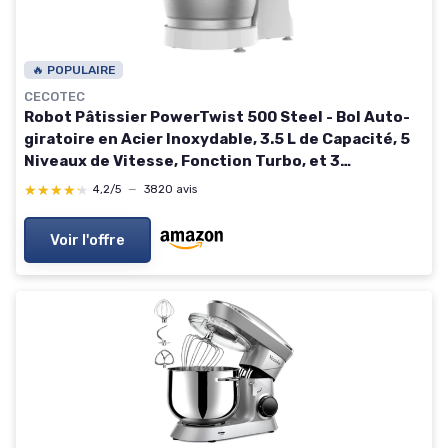
🔥 POPULAIRE
CECOTEC
Robot Pâtissier PowerTwist 500 Steel - Bol Auto-
giratoire en Acier Inoxydable, 3.5 L de Capacité, 5
Niveaux de Vitesse, Fonction Turbo, et 3
Accessoires, Moteur de 500 W - Acier / Bowl 3,5l
★★★★★
★★★★★
4,2/5
—
3820 avis
Voir l'offre