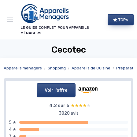
Panneau de gestion des cookies
TOPs
LE GUIDE COMPLET POUR APPAREILS
MÉNAGERS
Cecotec
Appareils ménagers
Shopping
Appareils de Cuisine
Préparatio
Voir l'offre
4,2 sur 5
★★★★★
★★★★★
3820 avis
5 ★
4 ★
3 ★