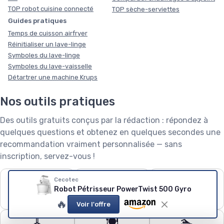
TOP robot cuisine connecté
TOP sèche-serviettes
Guides pratiques
Temps de cuisson airfryer
Réinitialiser un lave-linge
Symboles du lave-linge
Symboles du lave-vaisselle
Détartrer une machine Krups
Nos outils pratiques
Des outils gratuits conçus par la rédaction : répondez à
quelques questions et obtenez en quelques secondes une
recommandation vraiment personnalisée — sans
inscription, servez-vous !
❄️
🧺
🌱
Cecotec
Robot Pétrisseur PowerTwist 500 Gyro
Puissance de
Capacité de lave-
Robot tondeuse : le
climatiseur
linge
calculateur
🔥
Voir l'offre
🧹
🍽️
🏊