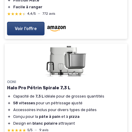
＋
Finition Mate
＋
Facile à ranger
★★★★★
★★★★★
4,4/5
—
772 avis
Voir l'offre
OONI
Halo Pro Pétrin Spirale 7,3 L
＋
Capacité de
7,3 L
idéale pour de grosses quantités
＋
58 vitesses
pour un pétrissage ajusté
＋
Accessoires inclus pour divers types de pâtes
＋
Conçu pour la
pâte à pain
et à
pizza
＋
Design en
blanc polaire
attrayant
★★★★★
★★★★★
5/5
—
9 avis