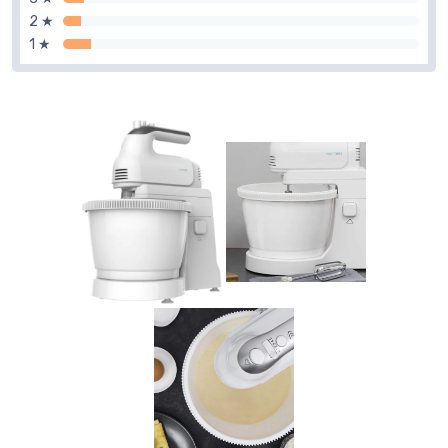
2 ★
1 ★