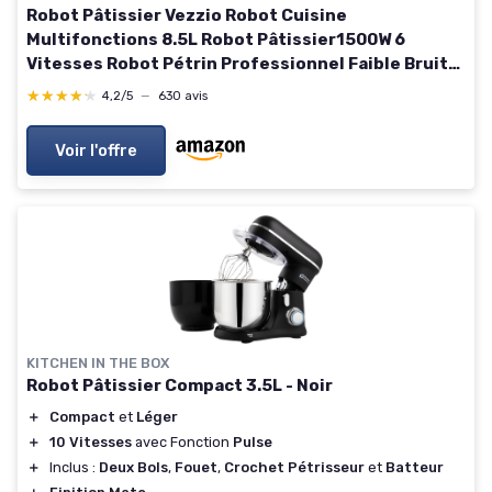
Robot Pâtissier Vezzio Robot Cuisine
Multifonctions 8.5L Robot Pâtissier1500W 6
Vitesses Robot Pétrin Professionnel Faible Bruit
vec Crochet Pétrin,Batteur plat,Fouet à Fils
★★★★★
★★★★★
4,2/5
—
630 avis
(Argent)
Voir l'offre
KITCHEN IN THE BOX
Robot Pâtissier Compact 3.5L - Noir
＋
Compact
et
Léger
＋
10 Vitesses
avec Fonction
Pulse
＋
Inclus :
Deux Bols
,
Fouet
,
Crochet Pétrisseur
et
Batteur