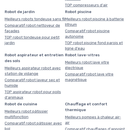
TOP compresseurs d'air
Robot de jardin
Robot piscine
Meilleurs robots tondeuse sans fil
Meilleurs robot piscine à batterie
lithium
Comparatif robot nettoyeur de
façades
Comparatif robot piscine
autonome
TOP robot tondeuse pour petit
jardin
TOP robot piscine fond parois et
ligne d'eau
Robot aspirateur et entretien
Robot lave-vitres
des sols
Meilleurs robot lave vitre
électrique
Meilleurs aspirateur robot avec
station de vidange
Comparatif robot lave vitre
magnétique
Comparatif robot laveur sec et
humide
TOP aspirateur robot pour poils
d'animaux
Robot de cuisine
Chauffage et confort
thermique
Meilleurs robot pâtissier
multifonction
Meilleurs pompes à chaleur air-
air
Comparatif robot pâtissier avec
bol
Comparatif chauffages d'appoint