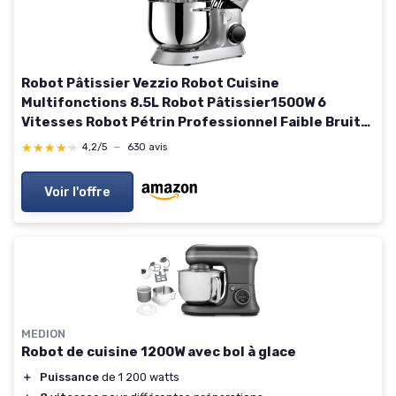
Robot Pâtissier Vezzio Robot Cuisine
Multifonctions 8.5L Robot Pâtissier1500W 6
Vitesses Robot Pétrin Professionnel Faible Bruit
vec Crochet Pétrin,Batteur plat,Fouet à Fils
★★★★★
★★★★★
4,2/5
—
630 avis
(Argent)
Voir l'offre
MEDION
Robot de cuisine 1200W avec bol à glace
＋
Puissance
de 1 200 watts