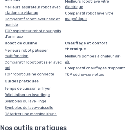
Meilleurs robot lave vitre
électrique
Meilleurs aspirateur robot avec
station de vidange
Comparatif robot lave vitre
magnétique
Comparatif robot laveur sec et
humide
TOP aspirateur robot pour poils
d'animaux
Robot de cuisine
Chauffage et confort
thermique
Meilleurs robot pâtissier
multifonction
Meilleurs pompes à chaleur air-
air
Comparatif robot pâtissier avec
bol
Comparatif chauffages d'appoint
TOP robot cuisine connecté
TOP sèche-serviettes
Guides pratiques
Temps de cuisson airfryer
Réinitialiser un lave-linge
Symboles du lave-linge
Symboles du lave-vaisselle
Détartrer une machine Krups
Nos outils pratiques