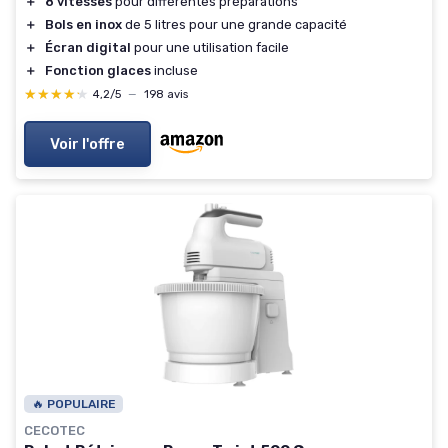
＋
8 vitesses
pour différentes préparations
＋
Bols en inox
de 5 litres pour une grande capacité
＋
Écran digital
pour une utilisation facile
＋
Fonction glaces
incluse
★★★★★
★★★★★
4,2/5
—
198 avis
Voir l'offre
🔥 POPULAIRE
CECOTEC