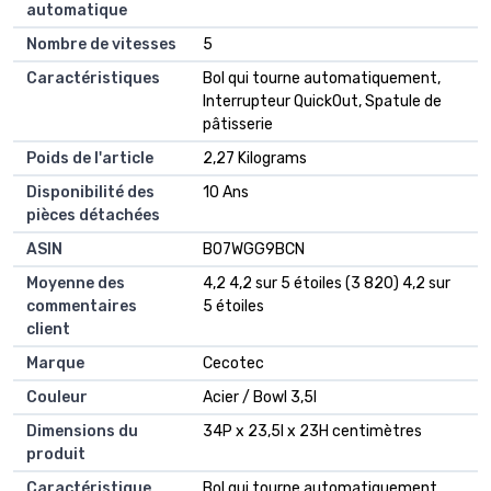
automatique
Nombre de vitesses
‎5
Caractéristiques
‎Bol qui tourne automatiquement,
Interrupteur QuickOut, Spatule de
pâtisserie
Poids de l'article
‎2,27 Kilograms
Disponibilité des
‎10 Ans
pièces détachées
ASIN
B07WGG9BCN
Moyenne des
4,2 4,2 sur 5 étoiles (3 820) 4,2 sur
commentaires
5 étoiles
client
Marque
Cecotec
Couleur
Acier / Bowl 3,5l
Dimensions du
34P x 23,5l x 23H centimètres
produit
Caractéristique
Bol qui tourne automatiquement,