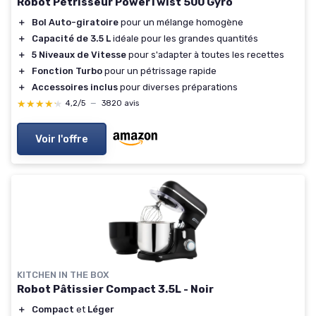
Robot Pétrisseur PowerTwist 500 Gyro
＋
Bol Auto-giratoire
pour un mélange homogène
＋
Capacité de 3.5 L
idéale pour les grandes quantités
＋
5 Niveaux de Vitesse
pour s'adapter à toutes les recettes
＋
Fonction Turbo
pour un pétrissage rapide
＋
Accessoires inclus
pour diverses préparations
★★★★★
★★★★★
4,2/5
—
3820 avis
Voir l'offre
KITCHEN IN THE BOX
Robot Pâtissier Compact 3.5L - Noir
＋
Compact
et
Léger