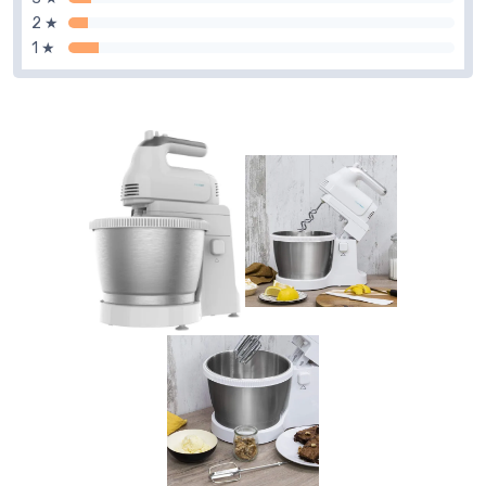
2 ★
1 ★