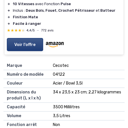
＋
10 Vitesses
avec Fonction
Pulse
＋
Inclus :
Deux Bols
,
Fouet
,
Crochet Pétrisseur
et
Batteur
＋
Finition Mate
＋
Facile à ranger
★★★★★
★★★★★
4,4/5
—
772 avis
Voir l'offre
Marque
‎Cecotec
Numéro de modèle
‎04122
Couleur
‎Acier / Bowl 3,5l
Dimensions du
‎34 x 23,5 x 23 cm; 2,27 kilogrammes
produit (L x l x h)
Capacité
‎3500 Millilitres
Volume
‎3,5 Litres
Fonction arrêt
‎Non