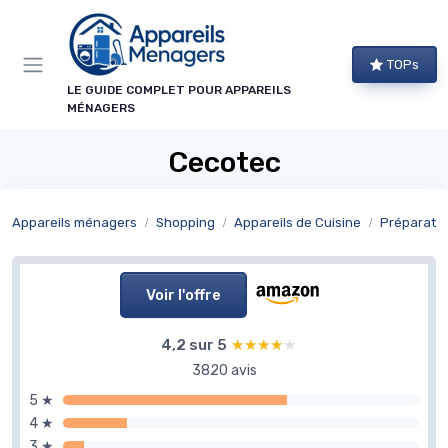
Panneau de gestion des cookies
TOPs
LE GUIDE COMPLET POUR APPAREILS
MÉNAGERS
Cecotec
Appareils ménagers
Shopping
Appareils de Cuisine
Préparatio
Voir l'offre
4,2 sur 5
★★★★★
★★★★★
3820 avis
5 ★
4 ★
3 ★