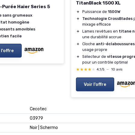
TitanBlack 1500 XL
-Purée Haier Series 5
＋
Puissance de
1500W
e sans grumeaux
＋
Technologie CrossBlades
p
ltat homogène
mixage efficace
osants amovibles
＋
Lames revêtues en
titane n
tien facile
une durabilité accrue
＋
Cloche
anti-éclaboussures
usage propre
 l'offre
＋
Sélecteur de
vitesse progr
pour un contrôle optimal
★★★★★
★★★★★
4,1/5
—
10 avis
Voir l'offre
‎Cecotec
‎03979
‎Noir | Schermo