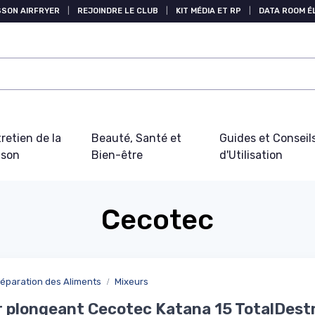
SSON AIRFRYER
|
REJOINDRE LE CLUB
|
KIT MÉDIA ET RP
|
DATA ROOM 
retien de la
Beauté, Santé et
Guides et Conseil
ison
Bien-être
d'Utilisation
Cecotec
éparation des Aliments
Mixeurs
 plongeant Cecotec Katana 15 TotalDest