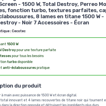
 Screen - 1500 W, Total Destroy, Perreo Mo
es, fonction turbo, textures parfaites, c
claboussures, 8 lames en titane 1500 W -
estroy - Noir 7 Accessoires - Écran
utique :
Cecotec
sant
1500 W
l Destroy
pour une texture parfaite
itesses
pour tous les besoins
tion
turbo
disponible
ot
anti-éclaboussures
pratique
ption du produit
 à main avec puissance de 1500 W et écran digital.
total innovant et 4 lames recouvertes de titane noir qui tournent 
dans la direction opposée et détruisent les ingrédients plus durs.