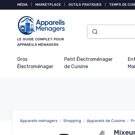
Panneau de gestion des cookies
MÉDIA
|
MARKETPLACE
|
OUTILS PRATIQUES
|
TEMPS DE CUI
LE GUIDE COMPLET POUR
APPAREILS MÉNAGERS
Gros
Petit Électroménager
Ent
Électroménager
de Cuisine
Ma
Appareils ménagers
Shopping
Appareils de Cuisine
Pr
Mixeur