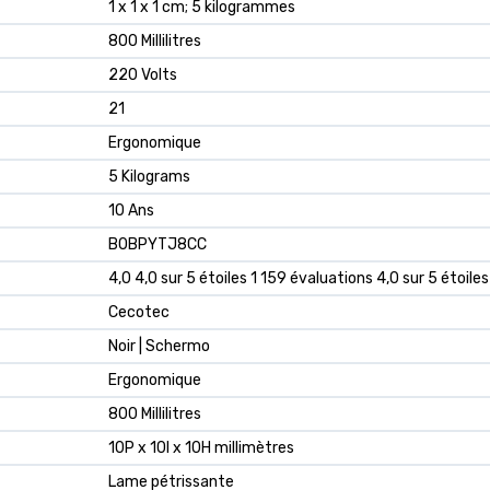
‎1 x 1 x 1 cm; 5 kilogrammes
‎800 Millilitres
‎220 Volts
‎21
‎Ergonomique
‎5 Kilograms
‎10 Ans
B0BPYTJ8CC
4,0 4,0 sur 5 étoiles 1 159 évaluations 4,0 sur 5 étoiles
Cecotec
Noir | Schermo
Ergonomique
800 Millilitres
10P x 10l x 10H millimètres
Lame pétrissante