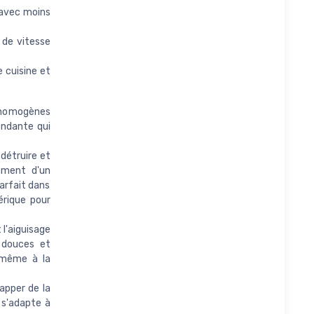
 avec moins
 de vitesse
 cuisine et
 homogènes
endante qui
détruire et
lement d'un
parfait dans
érique pour
l'aiguisage
 douces et
, même à la
apper de la
 s'adapte à