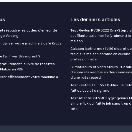
lus
Les derniers articles
t résoudre les codes d'erreur de
Test Revlon RVDR5222 One-Step : la
nge Valberg
soufflante qui simplifie (vraiment) le
maison
itialiser votre machine à café Krups
Caisson isotherme : l’allié discret de
froid à la maison comme en cuisine
 l'airfryer Silvercrest ?
professionnelle
ratuitement le livre de recettes
Climatiseurs et ventilateurs : 1,9 mill
 Philips en PDF
d'appareils vendus en deux semaine
iser efficacement votre machine à
d'une ruée record
Test Festool EHL 65 EQ-Plus : le peti
fait du boulot de grand
Test Atlantic Kit VMC Hygrogenius F
simple flux qui fait le job sans trop 
tête