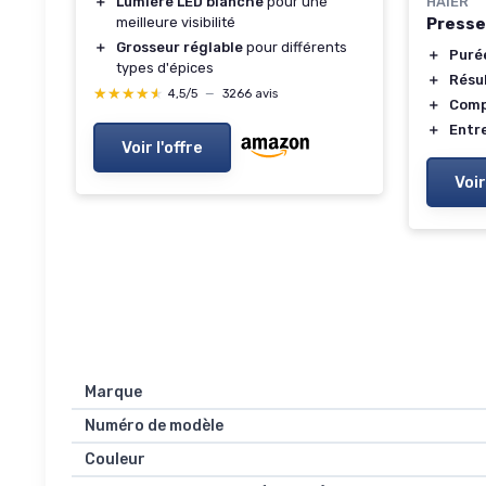
＋
Lumière LED blanche
pour une
HAIER
meilleure visibilité
Presse
＋
Grosseur réglable
pour différents
＋
Puré
types d'épices
＋
Résu
★★★★★
★★★★★
4,5/5
—
3266 avis
＋
Comp
＋
Entre
Voir l'offre
Voir
Marque
Numéro de modèle
Couleur