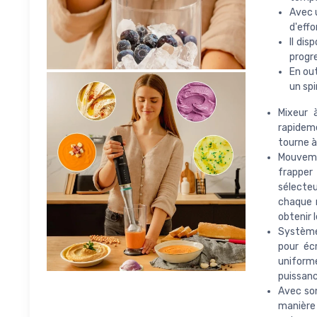
Avec 
d'effo
Il dis
progre
En ou
un spi
Mixeur 
rapidem
tourne à
Mouvemen
frapper 
sélecteu
chaque r
obtenir 
Système 
pour éc
uniforme
puissanc
Avec son
manière 