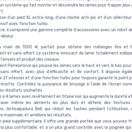
un système qui fait monter et descendre les lames pour frapper plus
rt.
pose d'un pied XL extra-long, d'une cloche anti-pic et d'un sélecteur
ssif avec fonction turbo.
tre, il comprend une gamme complète d'accessoires avec un robot de
raliseur.
à main de 1500 W, parfait pour obtenir des mélanges fins et
ent et sans effort. Le système innovant de lame totalement indép
 l'envers et produit des ciseaux.
t Perreomove qui pousse les lames vers le haut et vers le bas pour 
sans effort, avec plus d'efficacité et de confort. Il dispose éga
r 21 vitesses et d'une fonction turbo pour toujours garantir le point 
ecette. Contrôlez la puissance de broyage à l'aide de l'écran num
les résultats souhaités.
à 4 lames avec revêtement en titane noir qui augmente la dureté et 
raser même les aliments les plus durs et obtenir des textures
s. Antisalpadura Bell, qui réduit les taches pendant l'utilisation
e maximale, et améliore les résultats.
 pied supplémentaire, il offre une grande portée que vous pouvez fr
la plus confortable, et a un plus grand contrôle avec la poignée qui