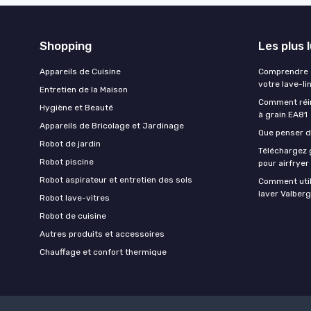
Shopping
Les plus 
Appareils de Cuisine
Comprendre e
votre lave-li
Entretien de la Maison
Comment réin
Hygiène et Beauté
à grain EA81
Appareils de Bricolage et Jardinage
Que penser de
Robot de jardin
Téléchargez g
Robot piscine
pour airfryer
Robot aspirateur et entretien des sols
Comment util
laver Valberg
Robot lave-vitres
Robot de cuisine
Autres produits et accessoires
Chauffage et confort thermique