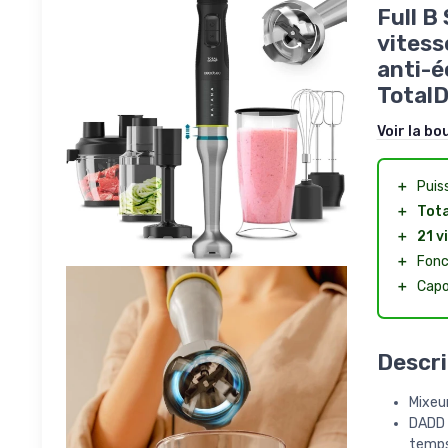
Full B
vitess
anti-é
TotalD
Voir la bo
＋
Puis
＋
Tota
＋
21 v
＋
Fonc
＋
Cap
Descri
Mixeur
DADD 
temps 