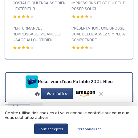
COSTAUD QUI ENCAISSE BIEN
IMPRESSIONS ET CE QUI PEUT
L’EXTÉRIEUR
POSER SOUCI
★★★★★
★★★★★
★★★★★
★★★★★
PERFORMANCE :
PRÉSENTATION : UNE GROSSE
REMPLISSAGE, VIDANGE ET
CUVE BLEUE ASSEZ SIMPLE À
USAGE AU QUOTIDIEN
COMPRENDRE
★★★★★
★★★★★
★★★★★
★★★★★
Appareils de
Réservoir d'eau Potable 200L Bleu
Cuisine : voir
nos autres
🔥
Voir l'offre
Voir tous les tests Appareils de Cuisine →
tests et
guides
Ce site utilise des cookies et vous donne le contrôle sur ceux que
d'achat
vous souhaitez activer
Tout accepter
Personnaliser