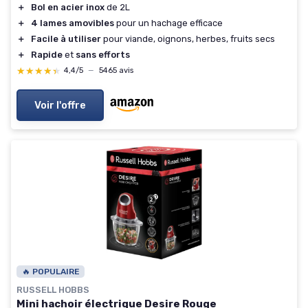
＋
Bol en acier inox
de 2L
＋
4 lames amovibles
pour un hachage efficace
＋
Facile à utiliser
pour viande, oignons, herbes, fruits secs
＋
Rapide
et
sans efforts
★★★★★
★★★★★
4,4/5
—
5465 avis
Voir l'offre
🔥 POPULAIRE
RUSSELL HOBBS
Mini hachoir électrique Desire Rouge