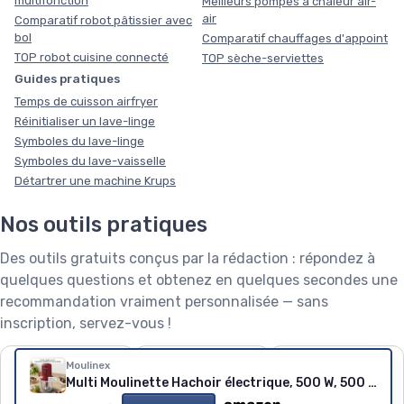
multifonction
Meilleurs pompes à chaleur air-
air
Comparatif robot pâtissier avec
bol
Comparatif chauffages d'appoint
TOP robot cuisine connecté
TOP sèche-serviettes
Guides pratiques
Temps de cuisson airfryer
Réinitialiser un lave-linge
Symboles du lave-linge
Symboles du lave-vaisselle
Détartrer une machine Krups
Nos outils pratiques
Des outils gratuits conçus par la rédaction : répondez à
quelques questions et obtenez en quelques secondes une
recommandation vraiment personnalisée — sans
inscription, servez-vous !
❄️
🧺
🌱
Moulinex
Multi Moulinette Hachoir électrique, 500 W, 500 ml, Émince, Hache, Mixe, 6 lames, 2 vitesses, Facile à utiliser, Compatible lave-vaisselle, Rouge, AT714G32 Rouge Rubis
Puissance de
Capacité de lave-
Robot tondeuse : le
climatiseur
linge
calculateur