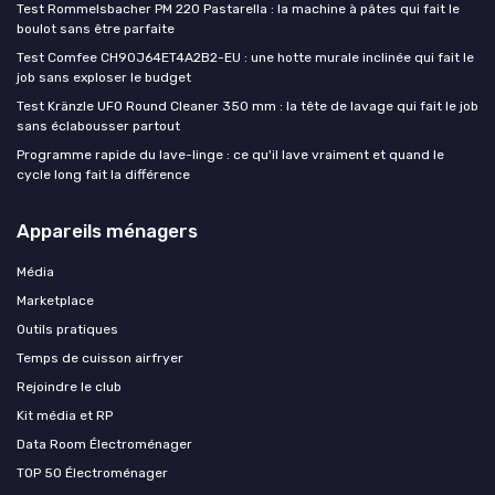
Test Rommelsbacher PM 220 Pastarella : la machine à pâtes qui fait le
boulot sans être parfaite
Test Comfee CH90J64ET4A2B2-EU : une hotte murale inclinée qui fait le
job sans exploser le budget
Test Kränzle UFO Round Cleaner 350 mm : la tête de lavage qui fait le job
sans éclabousser partout
Programme rapide du lave-linge : ce qu'il lave vraiment et quand le
cycle long fait la différence
Appareils ménagers
Média
Marketplace
Outils pratiques
Temps de cuisson airfryer
Rejoindre le club
Kit média et RP
Data Room Électroménager
TOP 50 Électroménager