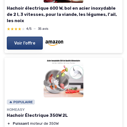
Hachoir électrique 600 W, bol en acier inoxydable
de 2 l, 3 vitesses, pour la viande, les légumes, l'ail,
les noix
★★★★★
★★★★★
4/5
—
35 avis
Voir l'offre
🔥 POPULAIRE
HOMEASY
Hachoir Électrique 350W 2L
＋
Puissant
moteur de 350W