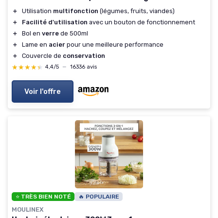
＋
Utilisation
multifonction
(légumes, fruits, viandes)
＋
Facilité d'utilisation
avec un bouton de fonctionnement
＋
Bol en
verre
de 500ml
＋
Lame en
acier
pour une meilleure performance
＋
Couvercle de
conservation
★★★★★
★★★★★
4,4/5
—
16336 avis
Voir l'offre
⭐ TRÈS BIEN NOTÉ
🔥 POPULAIRE
MOULINEX