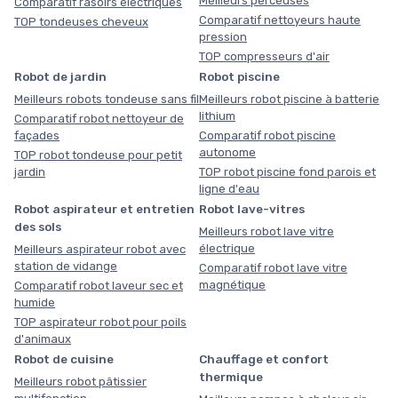
Meilleurs perceuses
Comparatif rasoirs électriques
Comparatif nettoyeurs haute
TOP tondeuses cheveux
pression
TOP compresseurs d'air
Robot de jardin
Robot piscine
Meilleurs robots tondeuse sans fil
Meilleurs robot piscine à batterie
lithium
Comparatif robot nettoyeur de
façades
Comparatif robot piscine
autonome
TOP robot tondeuse pour petit
jardin
TOP robot piscine fond parois et
ligne d'eau
Robot aspirateur et entretien
Robot lave-vitres
des sols
Meilleurs robot lave vitre
électrique
Meilleurs aspirateur robot avec
station de vidange
Comparatif robot lave vitre
magnétique
Comparatif robot laveur sec et
humide
TOP aspirateur robot pour poils
d'animaux
Robot de cuisine
Chauffage et confort
thermique
Meilleurs robot pâtissier