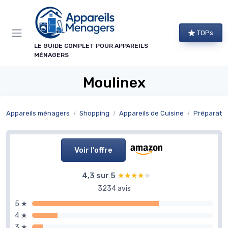
Panneau de gestion des cookies
TOPs
LE GUIDE COMPLET POUR APPAREILS
MÉNAGERS
Moulinex
Appareils ménagers
Shopping
Appareils de Cuisine
Préparatio
Voir l'offre
4,3 sur 5
★★★★★
★★★★★
3234 avis
5 ★
4 ★
3 ★