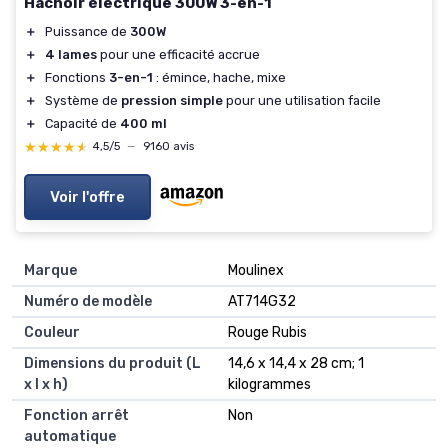
Hachoir électrique 300W 3-en-1
＋
Puissance de
300W
＋
4 lames
pour une efficacité accrue
＋
Fonctions
3-en-1
: émince, hache, mixe
＋
Système de
pression simple
pour une utilisation facile
＋
Capacité de
400 ml
★★★★★
★★★★★
4,5/5
—
9160 avis
Voir l'offre
Marque
‎Moulinex
Numéro de modèle
‎AT714G32
Couleur
‎Rouge Rubis
Dimensions du produit (L
‎14,6 x 14,4 x 28 cm; 1
x l x h)
kilogrammes
Fonction arrêt
‎Non
automatique