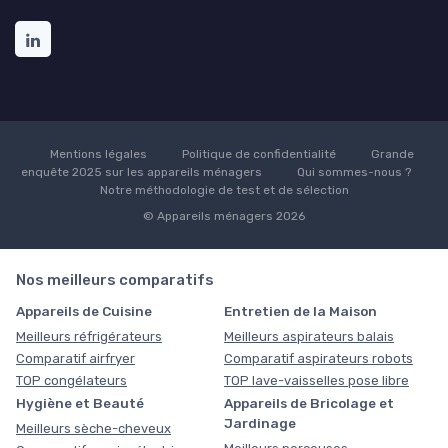
Mentions légales
Politique de confidentialité
Grande
enquête 2025 sur les appareils ménagers
Qui sommes-nous ?
Notre méthodologie de test et de sélection
© Appareils ménagers 2026
Nos meilleurs comparatifs
Appareils de Cuisine
Entretien de la Maison
Meilleurs réfrigérateurs
Meilleurs aspirateurs balais
Comparatif airfryer
Comparatif aspirateurs robots
TOP congélateurs
TOP lave-vaisselles pose libre
Hygiène et Beauté
Appareils de Bricolage et
Jardinage
Meilleurs sèche-cheveux