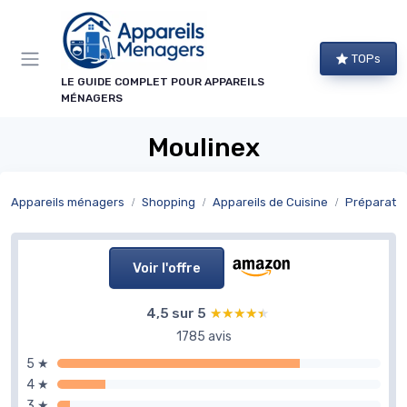
Panneau de gestion des cookies
TOPs
LE GUIDE COMPLET POUR APPAREILS
MÉNAGERS
Moulinex
Appareils ménagers
Shopping
Appareils de Cuisine
Préparatio
Voir l'offre
4,5 sur 5
★★★★★
★★★★★
1785 avis
5 ★
4 ★
3 ★