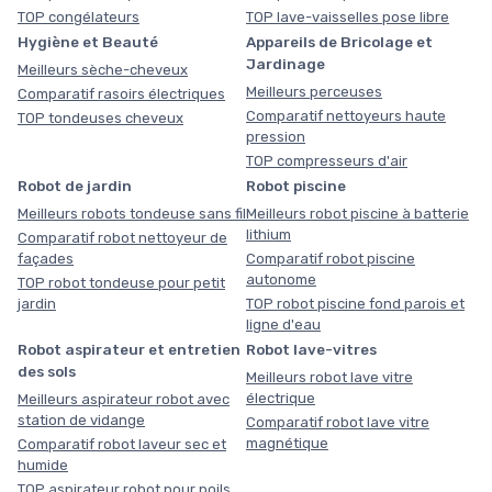
TOP congélateurs
TOP lave-vaisselles pose libre
Hygiène et Beauté
Appareils de Bricolage et
Jardinage
Meilleurs sèche-cheveux
Meilleurs perceuses
Comparatif rasoirs électriques
Comparatif nettoyeurs haute
TOP tondeuses cheveux
pression
TOP compresseurs d'air
Robot de jardin
Robot piscine
Meilleurs robots tondeuse sans fil
Meilleurs robot piscine à batterie
lithium
Comparatif robot nettoyeur de
façades
Comparatif robot piscine
autonome
TOP robot tondeuse pour petit
jardin
TOP robot piscine fond parois et
ligne d'eau
Robot aspirateur et entretien
Robot lave-vitres
des sols
Meilleurs robot lave vitre
électrique
Meilleurs aspirateur robot avec
station de vidange
Comparatif robot lave vitre
magnétique
Comparatif robot laveur sec et
humide
TOP aspirateur robot pour poils