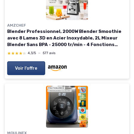
AMZCHEF
Blender Professionnel, 2000W Blender Smoothie
avec 8 Lames 3D en Acier Inoxydable, 2L Mixeur
Blender Sans BPA - 25000 tr/min - 4 Fonctions
Électroniques Prédéfinis - Régulateur à 8 Vitesses
★★★★★
★★★★★
4,3/5
—
577 avis
Noir
Voir l'offre
MOULINEX