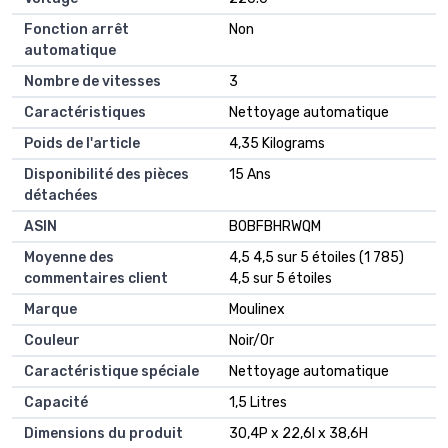
Fonction arrêt
‎Non
automatique
Nombre de vitesses
‎3
Caractéristiques
‎Nettoyage automatique
Poids de l'article
‎4,35 Kilograms
Disponibilité des pièces
‎15 Ans
détachées
ASIN
B0BFBHRWQM
Moyenne des
4,5 4,5 sur 5 étoiles (1 785)
commentaires client
4,5 sur 5 étoiles
Marque
Moulinex
Couleur
Noir/Or
Caractéristique spéciale
Nettoyage automatique
Capacité
1,5 Litres
Dimensions du produit
30,4P x 22,6l x 38,6H