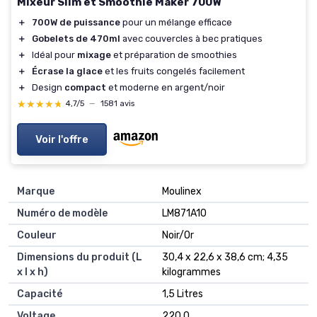
Mixeur Slim et Smoothie Maker 700W
＋
700W de puissance
pour un mélange efficace
＋
Gobelets de 470ml
avec couvercles à bec pratiques
＋
Idéal pour
mixage
et préparation de smoothies
＋
Écrase la glace
et les fruits congelés facilement
＋
Design
compact
et moderne en argent/noir
★★★★★
★★★★★
4,7/5
—
1581 avis
Voir l'offre
Marque
‎Moulinex
Numéro de modèle
‎LM871A10
Couleur
‎Noir/Or
Dimensions du produit (L
‎30,4 x 22,6 x 38,6 cm; 4,35
x l x h)
kilogrammes
Capacité
‎1,5 Litres
Voltage
‎220.0