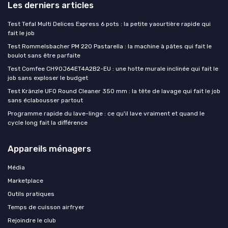
Les derniers articles
Test Tefal Multi Delices Express 6 pots : la petite yaourtière rapide qui
fait le job
Test Rommelsbacher PM 220 Pastarella : la machine à pâtes qui fait le
boulot sans être parfaite
Test Comfee CH90J64ET4A2B2-EU : une hotte murale inclinée qui fait le
job sans exploser le budget
Test Kränzle UFO Round Cleaner 350 mm : la tête de lavage qui fait le job
sans éclabousser partout
Programme rapide du lave-linge : ce qu'il lave vraiment et quand le
cycle long fait la différence
Appareils ménagers
Média
Marketplace
Outils pratiques
Temps de cuisson airfryer
Rejoindre le club