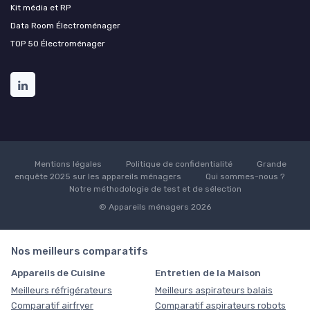
Kit média et RP
Data Room Électroménager
TOP 50 Électroménager
Mentions légales
Politique de confidentialité
Grande
enquête 2025 sur les appareils ménagers
Qui sommes-nous ?
Notre méthodologie de test et de sélection
© Appareils ménagers 2026
Nos meilleurs comparatifs
Appareils de Cuisine
Entretien de la Maison
Meilleurs réfrigérateurs
Meilleurs aspirateurs balais
Comparatif airfryer
Comparatif aspirateurs robots