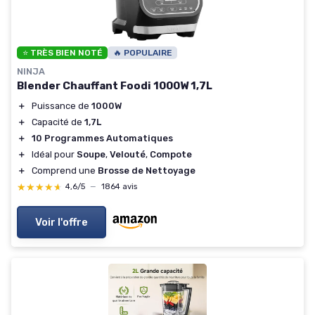
⭐ TRÈS BIEN NOTÉ
🔥 POPULAIRE
NINJA
Blender Chauffant Foodi 1000W 1,7L
＋
Puissance de
1000W
＋
Capacité de
1,7L
＋
10 Programmes Automatiques
＋
Idéal pour
Soupe
,
Velouté
,
Compote
＋
Comprend une
Brosse de Nettoyage
★★★★★
★★★★★
4,6/5
—
1864 avis
Voir l'offre