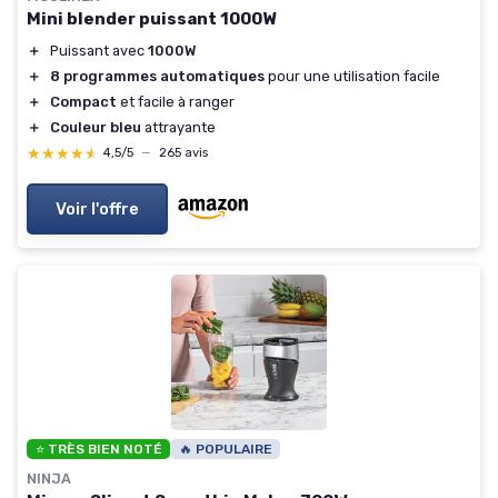
Mini blender puissant 1000W
＋
Puissant avec
1000W
＋
8 programmes automatiques
pour une utilisation facile
＋
Compact
et facile à ranger
＋
Couleur bleu
attrayante
★★★★★
★★★★★
4,5/5
—
265 avis
Voir l'offre
⭐ TRÈS BIEN NOTÉ
🔥 POPULAIRE
NINJA