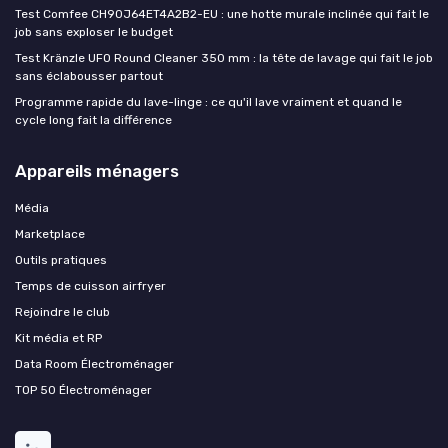
Test Comfee CH90J64ET4A2B2-EU : une hotte murale inclinée qui fait le
job sans exploser le budget
Test Kränzle UFO Round Cleaner 350 mm : la tête de lavage qui fait le job
sans éclabousser partout
Programme rapide du lave-linge : ce qu'il lave vraiment et quand le
cycle long fait la différence
Appareils ménagers
Média
Marketplace
Outils pratiques
Temps de cuisson airfryer
Rejoindre le club
Kit média et RP
Data Room Électroménager
TOP 50 Électroménager