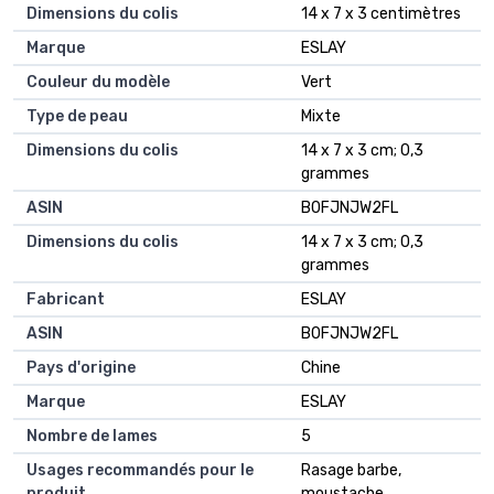
Dimensions du colis
‎14 x 7 x 3 centimètres
Marque
‎ESLAY
Couleur du modèle
‎Vert
Type de peau
‎Mixte
Dimensions du colis
‎14 x 7 x 3 cm; 0,3
grammes
ASIN
‎B0FJNJW2FL
Dimensions du colis
14 x 7 x 3 cm; 0,3
grammes
Fabricant
ESLAY
ASIN
B0FJNJW2FL
Pays d'origine
Chine
Marque
ESLAY
Nombre de lames
5
Usages recommandés pour le
Rasage barbe,
produit
moustache,