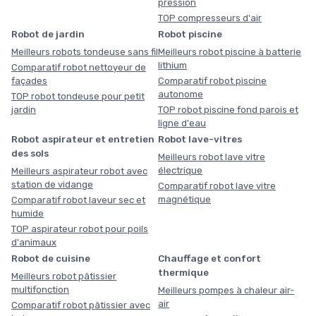
pression
TOP compresseurs d'air
Robot de jardin
Robot piscine
Meilleurs robots tondeuse sans fil
Meilleurs robot piscine à batterie
lithium
Comparatif robot nettoyeur de
façades
Comparatif robot piscine
autonome
TOP robot tondeuse pour petit
jardin
TOP robot piscine fond parois et
ligne d'eau
Robot aspirateur et entretien
Robot lave-vitres
des sols
Meilleurs robot lave vitre
électrique
Meilleurs aspirateur robot avec
station de vidange
Comparatif robot lave vitre
magnétique
Comparatif robot laveur sec et
humide
TOP aspirateur robot pour poils
d'animaux
Robot de cuisine
Chauffage et confort
thermique
Meilleurs robot pâtissier
multifonction
Meilleurs pompes à chaleur air-
air
Comparatif robot pâtissier avec