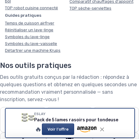
bol
Comparatif chauffages d'appoint
TOP robot cuisine connecté
TOP sèche-serviettes
Guides pratiques
Temps de cuisson airfryer
Réinitialiser un lave-linge
Symboles du lave-linge
Symboles du lave-vaisselle
Détartrer une machine Krups
Nos outils pratiques
Des outils gratuits conçus par la rédaction : répondez à
quelques questions et obtenez en quelques secondes une
recommandation vraiment personnalisée — sans
inscription, servez-vous !
❄️
🧺
🌱
ESLAY
Pack de 5 lames rasoirs pour tondeuse
Puissance de
Capacité de lave-
Robot tondeuse : le
climatiseur
linge
calculateur
🔥
Voir l'offre