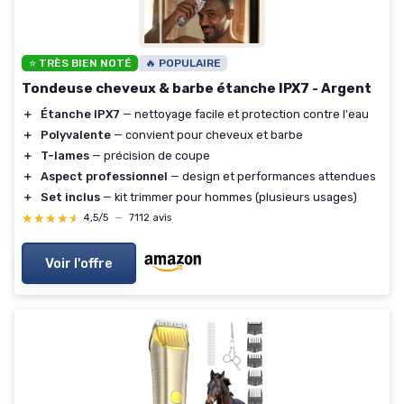
⭐ TRÈS BIEN NOTÉ
🔥 POPULAIRE
Tondeuse cheveux & barbe étanche IPX7 - Argent
＋
Étanche IPX7
— nettoyage facile et protection contre l'eau
＋
Polyvalente
— convient pour cheveux et barbe
＋
T-lames
— précision de coupe
＋
Aspect professionnel
— design et performances attendues
＋
Set inclus
— kit trimmer pour hommes (plusieurs usages)
★★★★★
★★★★★
4,5/5
—
7112 avis
Voir l'offre