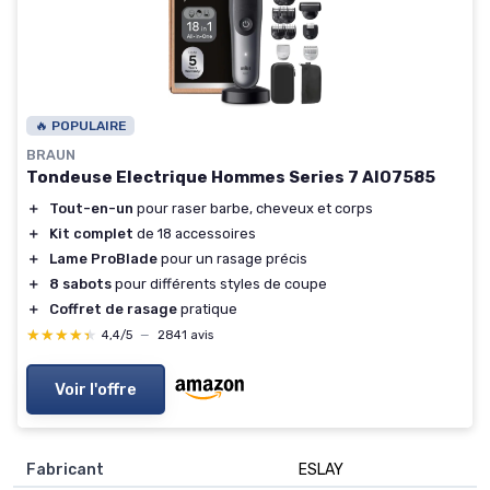
🔥 POPULAIRE
BRAUN
Tondeuse Electrique Hommes Series 7 AIO7585
＋
Tout-en-un
pour raser barbe, cheveux et corps
＋
Kit complet
de 18 accessoires
＋
Lame ProBlade
pour un rasage précis
＋
8 sabots
pour différents styles de coupe
＋
Coffret de rasage
pratique
★★★★★
★★★★★
4,4/5
—
2841 avis
Voir l'offre
Fabricant
‎ESLAY