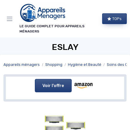
Panneau de gestion des cookies
TOPs
LE GUIDE COMPLET POUR APPAREILS
MÉNAGERS
ESLAY
Appareils ménagers
Shopping
Hygiène et Beauté
Soins des C
Voir l'offre