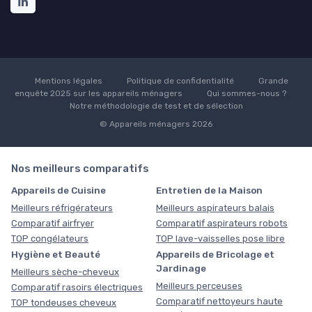
Mentions légales
Politique de confidentialité
Grande
enquête 2025 sur les appareils ménagers
Qui sommes-nous ?
Notre méthodologie de test et de sélection
© Appareils ménagers 2026
Nos meilleurs comparatifs
Appareils de Cuisine
Entretien de la Maison
Meilleurs réfrigérateurs
Meilleurs aspirateurs balais
Comparatif airfryer
Comparatif aspirateurs robots
TOP congélateurs
TOP lave-vaisselles pose libre
Hygiène et Beauté
Appareils de Bricolage et
Jardinage
Meilleurs sèche-cheveux
Meilleurs perceuses
Comparatif rasoirs électriques
Comparatif nettoyeurs haute
TOP tondeuses cheveux