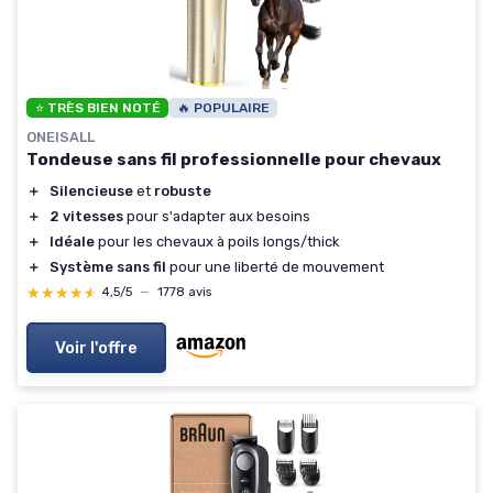
⭐ TRÈS BIEN NOTÉ
🔥 POPULAIRE
ONEISALL
Tondeuse sans fil professionnelle pour chevaux
＋
Silencieuse
et
robuste
＋
2 vitesses
pour s'adapter aux besoins
＋
Idéale
pour les chevaux à poils longs/thick
＋
Système sans fil
pour une liberté de mouvement
★★★★★
★★★★★
4,5/5
—
1778 avis
Voir l'offre