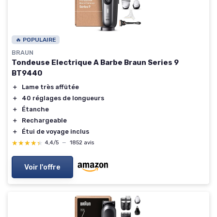
🔥 POPULAIRE
BRAUN
Tondeuse Electrique A Barbe Braun Series 9
BT9440
＋
Lame très affûtée
＋
40 réglages de longueurs
＋
Étanche
＋
Rechargeable
＋
Étui de voyage inclus
★★★★★
★★★★★
4,4/5
—
1852 avis
Voir l'offre