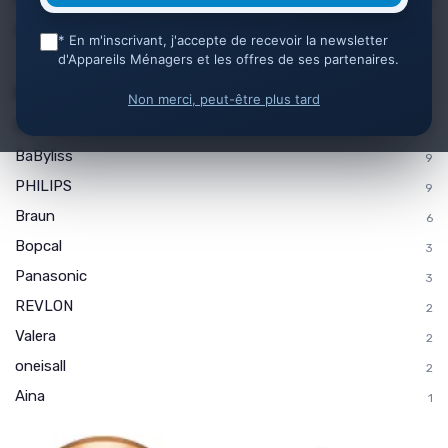
Appareils de Cuisine
2628
Autres produits et accessoires
83
* En m'inscrivant, j'accepte de recevoir la newsletter
d'Appareils Ménagers et les offres de ses partenaires.
Marque
Non merci, peut-être plus tard
Remington
13
BaByliss
9
PHILIPS
9
Braun
6
Bopcal
3
Panasonic
3
REVLON
2
Valera
2
oneisall
2
Aina
1