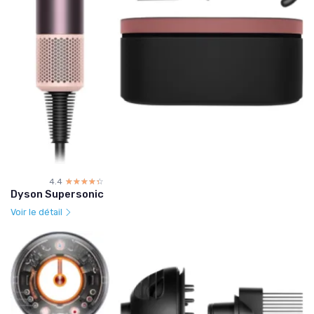
4.4
☆☆☆☆☆
★★★★★
Dyson Supersonic
Voir le détail