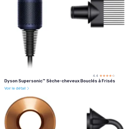
4.4
☆☆☆☆☆
★★★★★
Dyson Supersonic™ Sèche-cheveux Bouclés à Frisés
Voir le détail