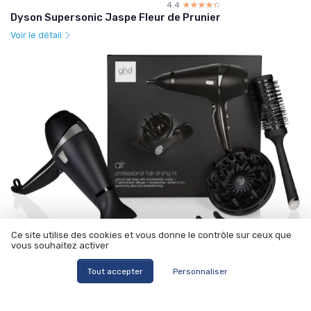
4.4
☆☆☆☆☆
★★★★★
Dyson Supersonic Jaspe Fleur de Prunier
Voir le détail
Ce site utilise des cookies et vous donne le contrôle sur ceux que
vous souhaitez activer
4.4
☆☆☆☆☆
★★★★★
Tout accepter
Personnaliser
Coffret Sèche-Cheveux Ghd Air
Voir le détail