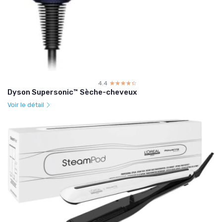
4.4
☆☆☆☆☆
★★★★★
Dyson Supersonic™ Sèche-cheveux
Voir le détail