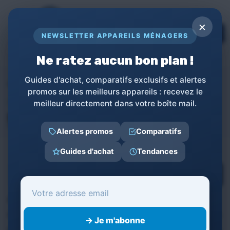
Panneau de gestion des cookies
×
TOPs
NEWSLETTER APPAREILS MÉNAGERS
LE GUIDE COMPLET POUR APPAREILS
MÉNAGERS
Ne ratez aucun bon plan !
Guides d'achat, comparatifs exclusifs et alertes
Appareils ménagers
Shopping
Hygiène et Beauté
promos sur les meilleurs appareils : recevez le
Hygiène et Beauté
meilleur directement dans votre boîte mail.
Soins des Cheveux
Alertes promos
Comparatifs
Guides d'achat
Tendances
Catégories
Appareils de Bricolage et Jardinage
620
→ Je m'abonne