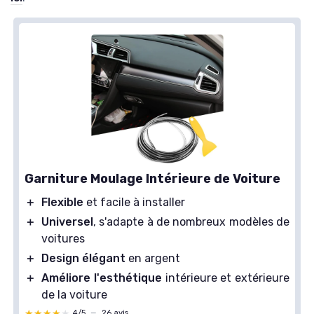
Garniture Moulage Intérieure de Voiture
＋
Flexible
et facile à installer
＋
Universel
, s'adapte à de nombreux modèles de
voitures
＋
Design élégant
en argent
＋
Améliore l'esthétique
intérieure et extérieure
de la voiture
★★★★★
★★★★★
4/5
—
26 avis