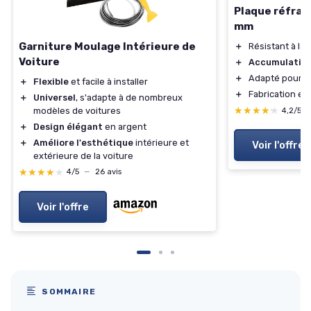
Plaque réfra
mm
Garniture Moulage Intérieure de
＋
Résistant à la 
Voiture
＋
Accumulation 
＋
Adapté pour
p
＋
Flexible
et facile à installer
＋
Fabrication en
＋
Universel
, s'adapte à de nombreux
★★★★★
★★★★★
modèles de voitures
4,2/5
＋
Design élégant
en argent
＋
Améliore l'esthétique
intérieure et
Voir l'offre
extérieure de la voiture
★★★★★
★★★★★
4/5
—
26 avis
Voir l'offre
SOMMAIRE