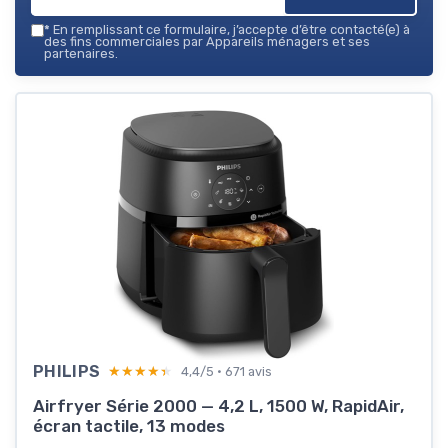
*
En remplissant ce formulaire, j’accepte d’être contacté(e) à
des fins commerciales par Appareils ménagers et ses
partenaires.
PHILIPS
★★★★★
★★★★★
4,4/5 · 671 avis
Airfryer Série 2000 — 4,2 L, 1500 W, RapidAir,
écran tactile, 13 modes