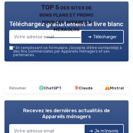
TOP 5 des sites de
bons plans et promo
pour les appareils
Téléchargez gratuitement le livre blanc
ménagers
➔ Télécharger
Appareils ménagers — 2026
*
En remplissant ce formulaire, j’accepte d’être contacté(e) à
des fins commerciales par Appareils ménagers et ses
partenaires.
Résumer
ChatGPT
Claude
Mistral
Recevez les dernières actualités de
Appareils ménagers
➔ Je m'inscris