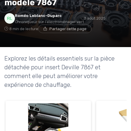
modèle 7867
* En m'inscrivant, j'accepte de recevoir la newsletter
Roméo Leblanc-Duparc
3 août 2025
d'Appareils Ménagers et les offres de ses partenaires.
Chroniqueur sur l'électroménager vert
8 min de lecture
Partager cette page
Explorez les détails essentiels sur la pièce
détachée pour insert Deville 7867 et
comment elle peut améliorer votre
expérience de chauffage.