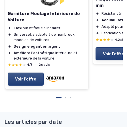
mm
Garniture Moulage Intérieure de
＋
Résistant à la 
Voiture
＋
Accumulation 
＋
Adapté pour
p
＋
Flexible
et facile à installer
＋
Fabrication en
＋
Universel
, s'adapte à de nombreux
★★★★★
★★★★★
modèles de voitures
4,2/5
＋
Design élégant
en argent
＋
Améliore l'esthétique
intérieure et
Voir l'offre
extérieure de la voiture
★★★★★
★★★★★
4/5
—
26 avis
Voir l'offre
Les articles par date