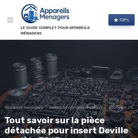
Panneau de gestion des cookies
TOPs
LE GUIDE COMPLET POUR APPAREILS
MÉNAGERS
Appareils ménagers
Guides et Conseils d'Utilisation
Conseils d'Ent
Tout savoir sur la pièce
détachée pour insert Deville
→ Je m'abonne