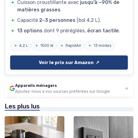
＋
Cuisson croustillante avec
jusqu’à −90% de
matières grasses
.
＋
Capacité
2–3 personnes
(bol 4,2 L).
＋
13 options
dont 9 préréglées,
écran tactile
.
＋
4,2 L
＋
1500 W
＋
RapidAir
＋
13 modes
Voir le prix sur Amazon ↗️
Appareils ménagers
Ajoutez-nous à vos sources préférées sur Google
Les plus lus