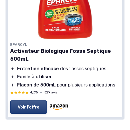
EPARCYL
Activateur Biologique Fosse Septique
500mL
＋
Entretien efficace
des fosses septiques
＋
Facile à utiliser
＋
Flacon de 500mL
pour plusieurs applications
★★★★★
★★★★★
4,7/5
—
329 avis
Voir l'offre