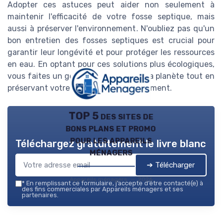
Adopter ces astuces peut aider non seulement à
maintenir l'efficacité de votre fosse septique, mais
aussi à préserver l'environnement. N'oubliez pas qu'un
bon entretien des fosses septiques est crucial pour
garantir leur longévité et pour protéger les ressources
en eau. En optant pour ces solutions plus écologiques,
vous faites un geste important pour la planète tout en
préservant votre système d'assainissement.
TOP 5 des sites de
bons plans et promo
pour les appareils
Téléchargez gratuitement le livre blanc
ménagers
➔ Télécharger
Appareils ménagers — 2026
*
En remplissant ce formulaire, j’accepte d’être contacté(e) à
des fins commerciales par Appareils ménagers et ses
partenaires.