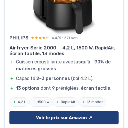
PHILIPS
★★★★★
★★★★★
4,4/5 · 671 avis
Airfryer Série 2000 — 4,2 L, 1500 W, RapidAir,
écran tactile, 13 modes
＋
Cuisson croustillante avec
jusqu’à −90% de
matières grasses
.
＋
Capacité
2–3 personnes
(bol 4,2 L).
＋
13 options
dont 9 préréglées,
écran tactile
.
＋
4,2 L
＋
1500 W
＋
RapidAir
＋
13 modes
Voir le prix sur Amazon ↗️