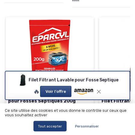
Filet Filtrant Lavable pour Fosse Septique
⭐ TRÈS BIEN NOTÉ
🔥 POPULAIRE
EPARCYL
🔥
Voir l'offre
Granules Activateur Biologique
pour Fosses Septiques 200g
Filet Filtrant
Septique
＋
Entretien efficace
des fosses septiques
Ce site utilise des cookies et vous donne le contrôle sur ceux que
vous souhaitez activer
＋
Lavable
et réu
＋
Format pratique
de 200g
＋
Remplace la 
＋
Durée de traitement
de 6 mois
Tout accepter
Personnaliser
＋
Durée de vie i
＋
Facile à utiliser