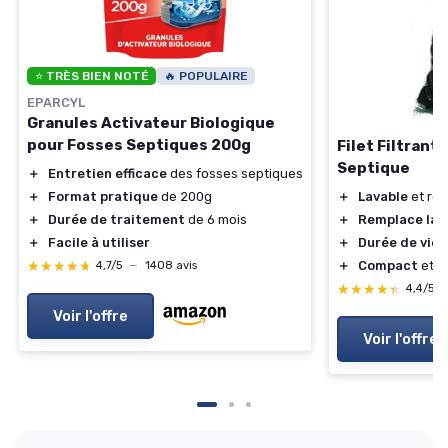
⭐ TRÈS BIEN NOTÉ
🔥 POPULAIRE
EPARCYL
Granules Activateur Biologique
pour Fosses Septiques 200g
Filet Filtrant
Septique
＋
Entretien efficace
des fosses septiques
＋
Lavable
et réu
＋
Format pratique
de 200g
＋
Remplace la 
＋
Durée de traitement
de 6 mois
＋
Durée de vie i
＋
Facile à utiliser
＋
Compact
et fa
★★★★★
★★★★★
4,7/5
—
1408 avis
★★★★★
★★★★★
4,4/5
Voir l'offre
Voir l'offre