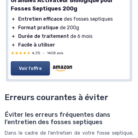
Granules Activateur Biologique pour
Fosses Septiques 200g
＋
Entretien efficace
des fosses septiques
＋
Format pratique
de 200g
＋
Durée de traitement
de 6 mois
＋
Facile à utiliser
★★★★★
★★★★★
4,7/5
—
1408 avis
Voir l'offre
Erreurs courantes à éviter
Éviter les erreurs fréquentes dans
l'entretien des fosses septiques
Dans le cadre de l'entretien de votre fosse septique,