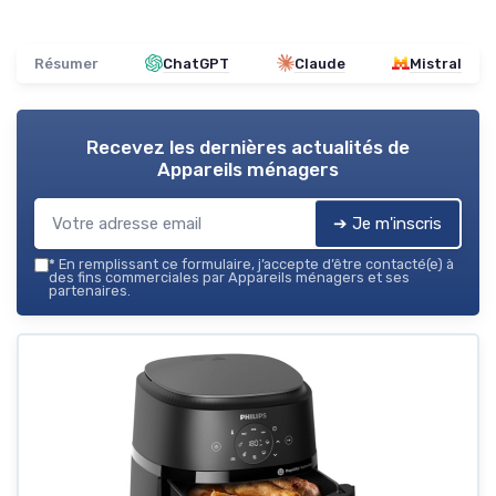
Résumer
ChatGPT
Claude
Mistral
Recevez les dernières actualités de
Appareils ménagers
➔ Je m'inscris
*
En remplissant ce formulaire, j’accepte d’être contacté(e) à
des fins commerciales par Appareils ménagers et ses
partenaires.