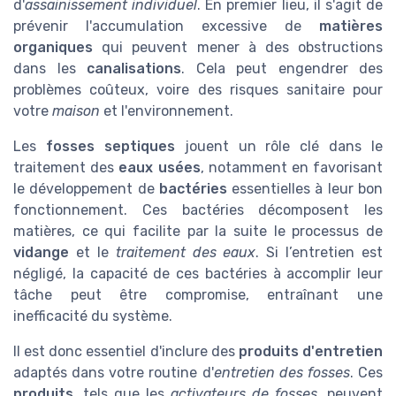
d'
assainissement individuel
. En premier lieu, il s'agit de
prévenir l'accumulation excessive de
matières
organiques
qui peuvent mener à des obstructions
dans les
canalisations
. Cela peut engendrer des
problèmes coûteux, voire des risques sanitaire pour
votre
maison
et l'environnement.
Les
fosses septiques
jouent un rôle clé dans le
traitement des
eaux usées
, notamment en favorisant
le développement de
bactéries
essentielles à leur bon
fonctionnement. Ces bactéries décomposent les
matières, ce qui facilite par la suite le processus de
vidange
et le
traitement des eaux
. Si l’entretien est
négligé, la capacité de ces bactéries à accomplir leur
tâche peut être compromise, entraînant une
inefficacité du système.
Il est donc essentiel d'inclure des
produits d'entretien
adaptés dans votre routine d'
entretien des fosses
. Ces
produits
, tels que les
activateurs de fosses
, peuvent