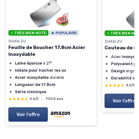
⭐ TRÈS BIEN NOTÉ
🔥 POPULAIRE
⭐ TRÈS BIEN NO
SHAN ZU
SHAN ZU
Feuille de Boucher 17.8cm Acier
Couteau de B
Inoxydable
＋
Acier
inoxyda
＋
Lame épaisse
à 21°
＋
Polyvalent
pou
＋
Idéale pour hacher les os
＋
Design
ergon
＋
Acier inoxydable
durable
＋
Durabilité
éle
＋
Longueur de 17.8cm
★★★★★
★★★★★
4,6/5
＋
Série classique
★★★★★
★★★★★
4,6/5
—
11206 avis
Voir l'offre
Voir l'offre