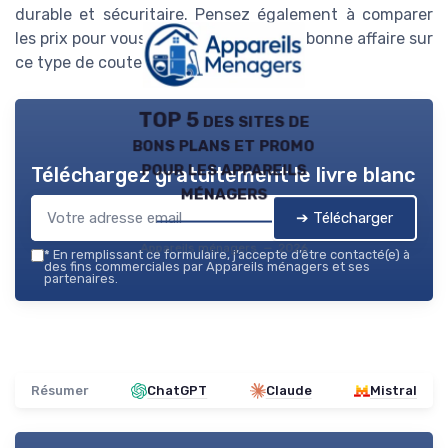
durable et sécuritaire. Pensez également à comparer
les prix pour vous assurer de faire une bonne affaire sur
ce type de couteau.
TOP 5 des sites de
bons plans et promo
pour les appareils
Téléchargez gratuitement le livre blanc
ménagers
➔ Télécharger
Appareils ménagers — 2026
*
En remplissant ce formulaire, j’accepte d’être contacté(e) à
des fins commerciales par Appareils ménagers et ses
partenaires.
Résumer
ChatGPT
Claude
Mistral