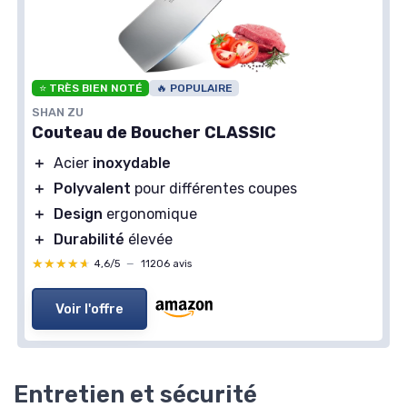
⭐ TRÈS BIEN NOTÉ
🔥 POPULAIRE
SHAN ZU
Couteau de Boucher CLASSIC
＋
Acier
inoxydable
＋
Polyvalent
pour différentes coupes
＋
Design
ergonomique
＋
Durabilité
élevée
★★★★★
★★★★★
4,6/5
—
11206 avis
Voir l'offre
Entretien et sécurité