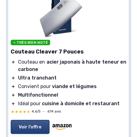
⭐ TRÈS BIEN NOTÉ
Couteau Cleaver 7 Pouces
＋
Couteau en
acier japonais à haute teneur en
carbone
＋
Ultra tranchant
＋
Convient pour
viande et légumes
＋
Multifonctionnel
＋
Idéal pour
cuisine à domicile et restaurant
★★★★★
★★★★★
4,6/5
—
674 avis
Voir l'offre