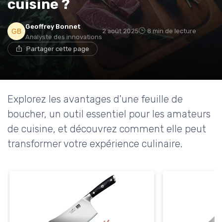
cuisine ?
* En m'inscrivant, j'accepte de recevoir la newsletter
Geoffrey Bonnet
d'Appareils Ménagers et les offres de ses partenaires.
2 août 2025
8 min de lecture
Analyste des innovations
Partager cette page
Non merci, peut-être plus tard
Explorez les avantages d'une feuille de
boucher, un outil essentiel pour les amateurs
de cuisine, et découvrez comment elle peut
transformer votre expérience culinaire.