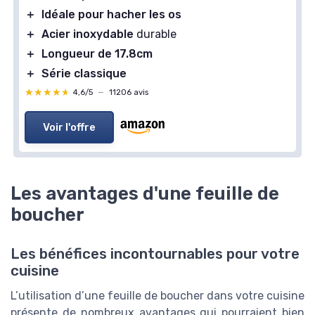
＋
Idéale pour hacher les os
＋
Acier inoxydable
durable
＋
Longueur de 17.8cm
＋
Série classique
★★★★★
★★★★★
4,6/5
—
11206 avis
Voir l'offre
Les avantages d'une feuille de
boucher
Les bénéfices incontournables pour votre
cuisine
L’utilisation d’une feuille de boucher dans votre cuisine
présente de nombreux avantages qui pourraient bien