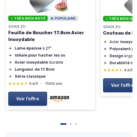
⭐ TRÈS BIEN NOTÉ
🔥 POPULAIRE
⭐ TRÈS BIEN NO
SHAN ZU
SHAN ZU
Feuille de Boucher 17.8cm Acier
Couteau de B
Inoxydable
＋
Acier
inoxyda
＋
Lame épaisse
à 21°
＋
Polyvalent
pou
＋
Idéale pour hacher les os
＋
Design
ergon
＋
Acier inoxydable
durable
＋
Durabilité
éle
＋
Longueur de 17.8cm
★★★★★
★★★★★
4,6/5
＋
Série classique
★★★★★
★★★★★
4,6/5
—
11206 avis
Voir l'offre
Voir l'offre