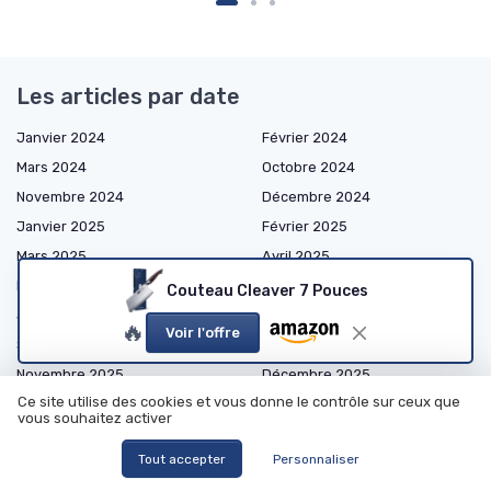
Les articles par date
Janvier 2024
Février 2024
Mars 2024
Octobre 2024
Novembre 2024
Décembre 2024
Janvier 2025
Février 2025
Mars 2025
Avril 2025
Mai 2025
Juin 2025
Couteau Cleaver 7 Pouces
Juillet 2025
Août 2025
🔥
Voir l'offre
Septembre 2025
Octobre 2025
Novembre 2025
Décembre 2025
Ce site utilise des cookies et vous donne le contrôle sur ceux que
Janvier 2026
Février 2026
vous souhaitez activer
Mars 2026
Avril 2026
Tout accepter
Personnaliser
Mai 2026
Juin 2026