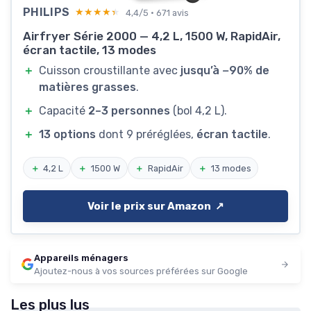
PHILIPS
★★★★★
★★★★★
4,4/5 · 671 avis
Airfryer Série 2000 — 4,2 L, 1500 W, RapidAir,
écran tactile, 13 modes
＋
Cuisson croustillante avec
jusqu’à −90% de
matières grasses
.
＋
Capacité
2–3 personnes
(bol 4,2 L).
＋
13 options
dont 9 préréglées,
écran tactile
.
＋
4,2 L
＋
1500 W
＋
RapidAir
＋
13 modes
Voir le prix sur Amazon ↗️
Appareils ménagers
Ajoutez-nous à vos sources préférées sur Google
Les plus lus