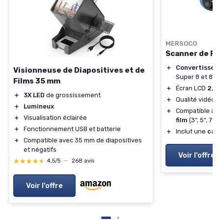
MERSOCO
Scanner de F
＋
Convertisseu
Visionneuse de Diapositives et de
Super 8 et 8
Films 35 mm
＋
Écran LCD
2,4
＋
3X LED
de grossissement
＋
Qualité vidéo
＋
Lumineux
＋
Compatible av
＋
Visualisation éclairée
film
(3", 5", 7" 
＋
Fonctionnement USB et batterie
＋
Inclut une
car
＋
Compatible avec 35 mm de diapositives
et négatifs
Voir l'offre
★★★★★
★★★★★
4,5/5
—
268 avis
Voir l'offre