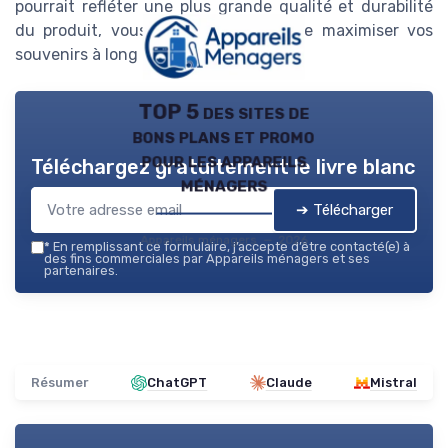
pourrait refléter une plus grande qualité et durabilité
du produit, vous permettant ainsi de maximiser vos
souvenirs à long terme.
TOP 5 des sites de
bons plans et promo
pour les appareils
Téléchargez gratuitement le livre blanc
ménagers
➔ Télécharger
Appareils ménagers — 2026
*
En remplissant ce formulaire, j’accepte d’être contacté(e) à
des fins commerciales par Appareils ménagers et ses
partenaires.
Résumer
ChatGPT
Claude
Mistral