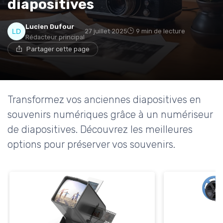
diapositives
* En m'inscrivant, j'accepte de recevoir la newsletter
Lucien Dufour
d'Appareils Ménagers et les offres de ses partenaires.
27 juillet 2025
9 min de lecture
Rédacteur principal
Partager cette page
Non merci, peut-être plus tard
Transformez vos anciennes diapositives en
souvenirs numériques grâce à un numériseur
de diapositives. Découvrez les meilleures
options pour préserver vos souvenirs.