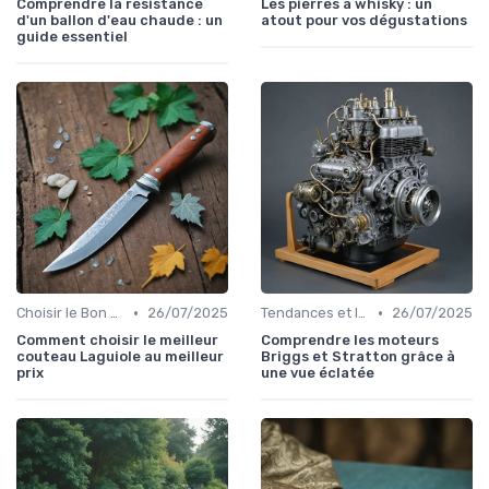
Comprendre la résistance
Les pierres à whisky : un
d'un ballon d'eau chaude : un
atout pour vos dégustations
guide essentiel
•
•
Choisir le Bon Appareil
26/07/2025
Tendances et Innovations
26/07/2025
Comment choisir le meilleur
Comprendre les moteurs
couteau Laguiole au meilleur
Briggs et Stratton grâce à
prix
une vue éclatée