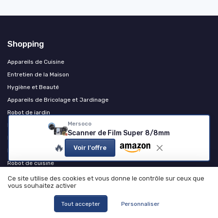
Shopping
Appareils de Cuisine
Entretien de la Maison
Hygiène et Beauté
Appareils de Bricolage et Jardinage
Robot de jardin
Mersoco
Robot piscine
Scanner de Film Super 8/8mm
Robot aspirateur et entretien des sols
🔥
Voir l'offre
Robot lave-vitres
Robot de cuisine
Autres produits et accessoires
Ce site utilise des cookies et vous donne le contrôle sur ceux que
vous souhaitez activer
Chauffage et confort thermique
Tout accepter
Personnaliser
Les plus lus