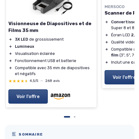
MERSOCO
Scanner de F
＋
Convertisseu
Visionneuse de Diapositives et de
Super 8 et 8
Films 35 mm
＋
Écran LCD
2,4
＋
3X LED
de grossissement
＋
Qualité vidéo
＋
Lumineux
＋
Compatible av
＋
Visualisation éclairée
film
(3", 5", 7" 
＋
Fonctionnement USB et batterie
＋
Inclut une
car
＋
Compatible avec 35 mm de diapositives
et négatifs
Voir l'offre
★★★★★
★★★★★
4,5/5
—
268 avis
Voir l'offre
SOMMAIRE