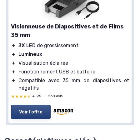
Visionneuse de Diapositives et de Films
35 mm
＋
3X LED
de grossissement
＋
Lumineux
＋
Visualisation éclairée
＋
Fonctionnement USB et batterie
＋
Compatible avec 35 mm de diapositives et
négatifs
★★★★★
★★★★★
4,5/5
—
268 avis
Voir l'offre