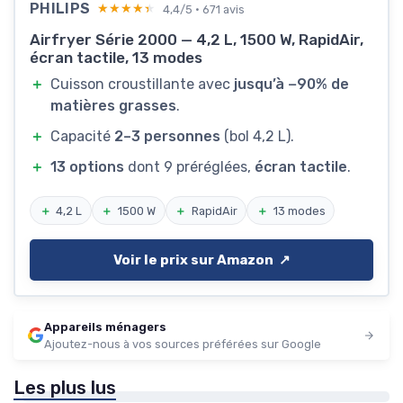
PHILIPS
★★★★★
★★★★★
4,4/5 · 671 avis
Airfryer Série 2000 — 4,2 L, 1500 W, RapidAir,
écran tactile, 13 modes
＋
Cuisson croustillante avec
jusqu’à −90% de
matières grasses
.
＋
Capacité
2–3 personnes
(bol 4,2 L).
＋
13 options
dont 9 préréglées,
écran tactile
.
＋
4,2 L
＋
1500 W
＋
RapidAir
＋
13 modes
Voir le prix sur Amazon ↗️
Appareils ménagers
Ajoutez-nous à vos sources préférées sur Google
Les plus lus