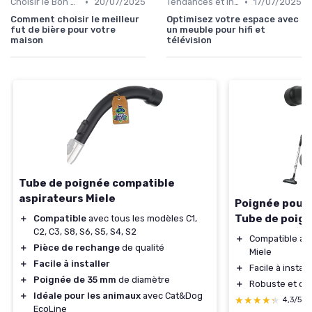
•
•
Choisir le Bon Appareil
20/07/2025
Tendances et Innovations
17/07/2025
Comment choisir le meilleur
Optimisez votre espace avec
fut de bière pour votre
un meuble pour hifi et
maison
télévision
Tube de poignée compatible
aspirateurs Miele
Poignée pour 
Tube de poig
＋
Compatible
avec tous les modèles C1,
C2, C3, S8, S6, S5, S4, S2
＋
Compatible av
＋
Pièce de rechange
de qualité
Miele
＋
Facile à installer
＋
Facile à install
＋
Poignée de 35 mm
de diamètre
＋
Robuste et du
＋
Idéale pour les animaux
avec Cat&Dog
★★★★★
★★★★★
4,3/5
EcoLine