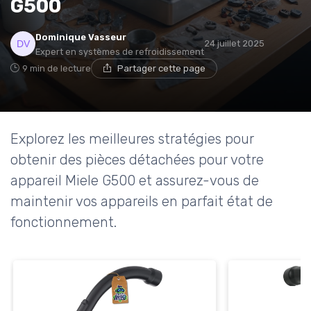
G500
* En m'inscrivant, j'accepte de recevoir la newsletter
Dominique Vasseur
24 juillet 2025
d'Appareils Ménagers et les offres de ses partenaires.
Expert en systèmes de refroidissement
9 min de lecture
Partager cette page
Explorez les meilleures stratégies pour
obtenir des pièces détachées pour votre
appareil Miele G500 et assurez-vous de
maintenir vos appareils en parfait état de
fonctionnement.