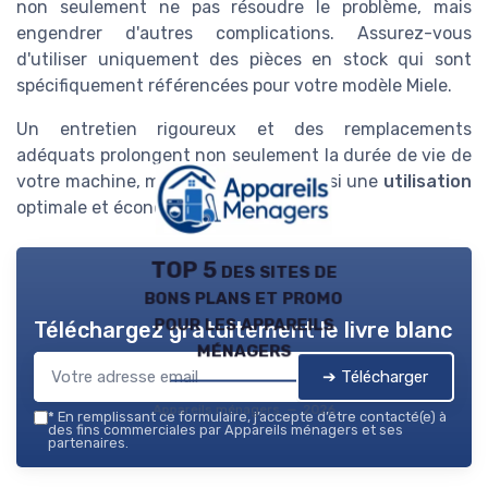
non seulement ne pas résoudre le problème, mais
engendrer d'autres complications. Assurez-vous
d'utiliser uniquement des pièces en stock qui sont
spécifiquement référencées pour votre modèle Miele.
Un entretien rigoureux et des remplacements
adéquats prolongent non seulement la durée de vie de
votre machine, mais garantissent aussi une
utilisation
optimale et économique au quotidien.
TOP 5 des sites de
bons plans et promo
pour les appareils
Téléchargez gratuitement le livre blanc
ménagers
➔ Télécharger
Appareils ménagers — 2026
*
En remplissant ce formulaire, j’accepte d’être contacté(e) à
des fins commerciales par Appareils ménagers et ses
partenaires.