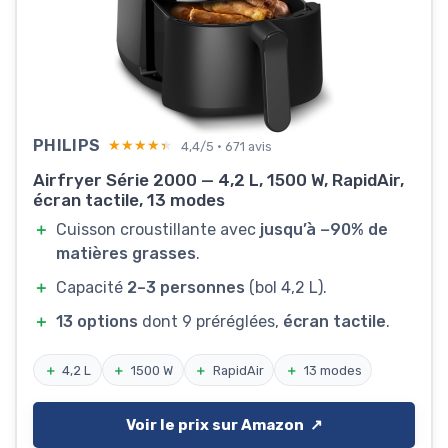
PHILIPS
★★★★★
★★★★★
4,4/5 · 671 avis
Airfryer Série 2000 — 4,2 L, 1500 W, RapidAir,
écran tactile, 13 modes
＋
Cuisson croustillante avec
jusqu’à −90% de
matières grasses
.
＋
Capacité
2–3 personnes
(bol 4,2 L).
＋
13 options
dont 9 préréglées,
écran tactile
.
＋
4,2 L
＋
1500 W
＋
RapidAir
＋
13 modes
Voir le prix sur Amazon ↗️