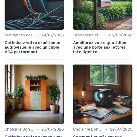
•
•
Tendances et Innovations
24/07/2025
Tendances et Innovations
05/08/2026
Optimisez votre expérience
Améliorez votre quotidien
audiovisuelle avec un câble
avec une boîte aux lettres
VGA performant
intelligente
•
•
Choisir le Bon Appareil
23/07/2025
Choisir le Bon Appareil
22/07/2025
Optimisez votre espace avec
Comment numériser vos