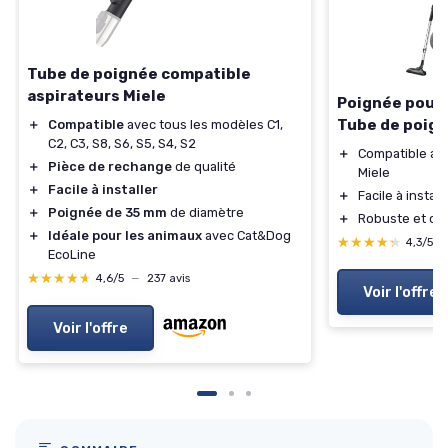
Tube de poignée compatible
aspirateurs Miele
Poignée pour 
Tube de poig
＋
Compatible
avec tous les modèles C1,
C2, C3, S8, S6, S5, S4, S2
＋
Compatible av
＋
Pièce de rechange
de qualité
Miele
＋
Facile à installer
＋
Facile à install
＋
Poignée de 35 mm
de diamètre
＋
Robuste et du
＋
Idéale pour les animaux
avec Cat&Dog
★★★★★
★★★★★
4,3/5
EcoLine
★★★★★
★★★★★
4,6/5
—
237 avis
Voir l'offre
Voir l'offre