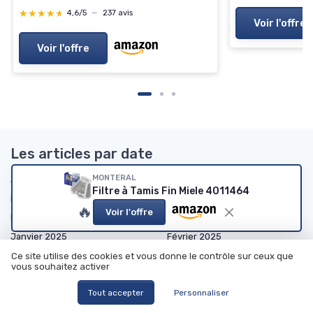
★★★★★
★★★★★
4,6/5
—
237 avis
Voir l'offre
Voir l'offre
Les articles par date
MONTERAL
Janvier 2024
Février 2024
Filtre à Tamis Fin Miele 4011464
Mars 2024
Octobre 2024
🔥
Voir l'offre
Novembre 2024
Décembre 2024
Janvier 2025
Février 2025
Mars 2025
Avril 2025
Ce site utilise des cookies et vous donne le contrôle sur ceux que
vous souhaitez activer
Mai 2025
Juin 2025
Tout accepter
Personnaliser
Juillet 2025
Août 2025
Septembre 2025
Octobre 2025