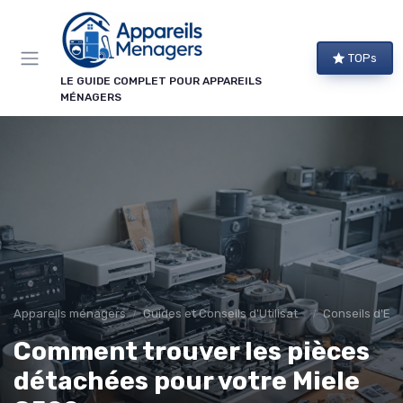
Panneau de gestion des cookies
TOPs
LE GUIDE COMPLET POUR APPAREILS
MÉNAGERS
Appareils ménagers
Guides et Conseils d'Utilisation
Conseils d'Ent
Comment trouver les pièces
détachées pour votre Miele
→ Je m'abonne