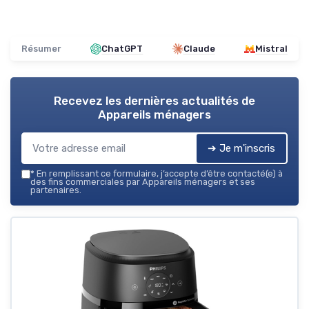
Résumer
ChatGPT
Claude
Mistral
Recevez les dernières actualités de
Appareils ménagers
➔ Je m'inscris
*
En remplissant ce formulaire, j’accepte d’être contacté(e) à
des fins commerciales par Appareils ménagers et ses
partenaires.