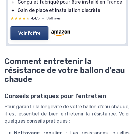
＋
Conçu et fabriqué pour être installé en France
＋
Gain de place et installation discrète
★★★★★
★★★★★
4,4/5
—
868 avis
Voir l'offre
Comment entretenir la
résistance de votre ballon d'eau
chaude
Conseils pratiques pour l'entretien
Pour garantir la longévité de votre ballon d'eau chaude,
il est essentiel de bien entretenir la résistance. Voici
quelques conseils pratiques :
Nettoyage régulier :
Les résistances, qu'elles