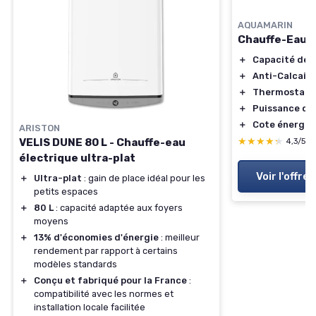
AQUAMARIN
Chauffe-Eau É
＋
Capacité de 5
＋
Anti-Calcaire
＋
Thermostat r
＋
Puissance de 
＋
Cote énergét
ARISTON
★★★★★
★★★★★
VELIS DUNE 80 L - Chauffe-eau
4,3/5
électrique ultra-plat
Voir l'offre
＋
Ultra-plat
: gain de place idéal pour les
petits espaces
＋
80 L
: capacité adaptée aux foyers
moyens
＋
13% d'économies d'énergie
: meilleur
rendement par rapport à certains
modèles standards
＋
Conçu et fabriqué pour la France
:
compatibilité avec les normes et
installation locale facilitée