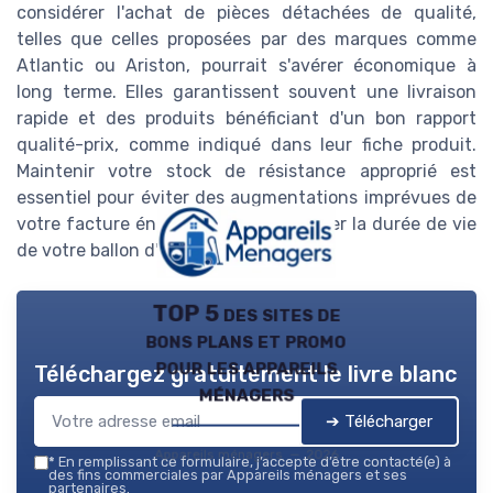
considérer l'achat de pièces détachées de qualité,
telles que celles proposées par des marques comme
Atlantic ou Ariston, pourrait s'avérer économique à
long terme. Elles garantissent souvent une livraison
rapide et des produits bénéficiant d'un bon rapport
qualité-prix, comme indiqué dans leur fiche produit.
Maintenir votre stock de résistance approprié est
essentiel pour éviter des augmentations imprévues de
votre facture énergétique et prolonger la durée de vie
de votre ballon d'eau chaude.
TOP 5 des sites de
bons plans et promo
pour les appareils
Téléchargez gratuitement le livre blanc
ménagers
➔ Télécharger
Appareils ménagers — 2026
*
En remplissant ce formulaire, j’accepte d’être contacté(e) à
des fins commerciales par Appareils ménagers et ses
partenaires.