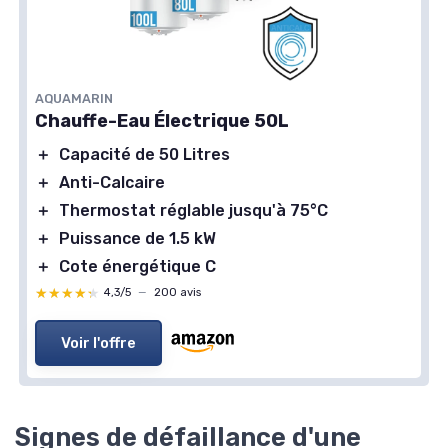
AQUAMARIN
Chauffe-Eau Électrique 50L
＋
Capacité de 50 Litres
＋
Anti-Calcaire
＋
Thermostat réglable jusqu'à 75°C
＋
Puissance de 1.5 kW
＋
Cote énergétique C
★★★★★
★★★★★
4,3/5
—
200 avis
Voir l'offre
Signes de défaillance d'une