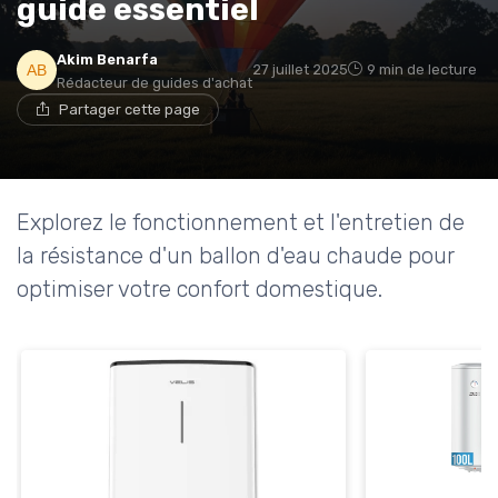
guide essentiel
* En m'inscrivant, j'accepte de recevoir la newsletter
Akim Benarfa
27 juillet 2025
9 min de lecture
d'Appareils Ménagers et les offres de ses partenaires.
Rédacteur de guides d'achat
Partager cette page
Explorez le fonctionnement et l'entretien de
la résistance d'un ballon d'eau chaude pour
optimiser votre confort domestique.