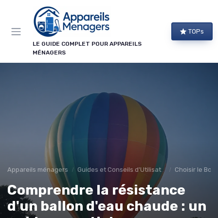
Panneau de gestion des cookies
TOPs
LE GUIDE COMPLET POUR APPAREILS
MÉNAGERS
Appareils ménagers
Guides et Conseils d'Utilisation
Choisir le Bon
Comprendre la résistance
d'un ballon d'eau chaude : un
→ Je m'abonne