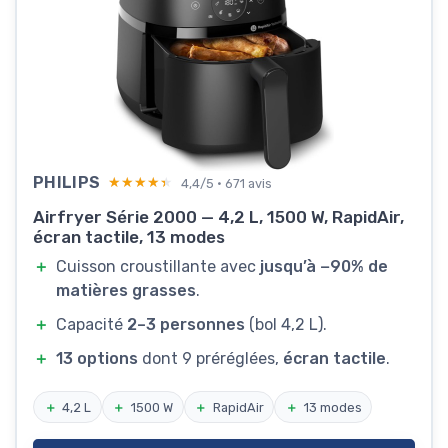
PHILIPS
★★★★★
★★★★★
4,4/5 · 671 avis
Airfryer Série 2000 — 4,2 L, 1500 W, RapidAir,
écran tactile, 13 modes
＋
Cuisson croustillante avec
jusqu’à −90% de
matières grasses
.
＋
Capacité
2–3 personnes
(bol 4,2 L).
＋
13 options
dont 9 préréglées,
écran tactile
.
＋
4,2 L
＋
1500 W
＋
RapidAir
＋
13 modes