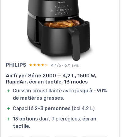
PHILIPS
★★★★★
★★★★★
4,4/5 · 671 avis
Airfryer Série 2000 — 4,2 L, 1500 W,
RapidAir, écran tactile, 13 modes
＋
Cuisson croustillante avec
jusqu’à −90%
de matières grasses
.
＋
Capacité
2–3 personnes
(bol 4,2 L).
＋
13 options
dont 9 préréglées,
écran
tactile
.