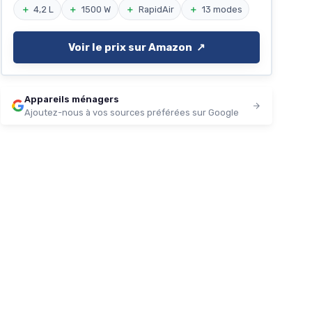
＋
4,2 L
＋
1500 W
＋
RapidAir
＋
13 modes
Voir le prix sur Amazon ↗️
Appareils ménagers
Ajoutez-nous à vos sources préférées sur Google