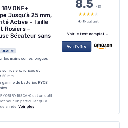
8.5
/10
l 18V ONE+
★★★★★
★★★★★
pe Jusqu’à 25 mm,
té Active – Taille
🌟 Excellent
t Rosiers –
Voir le test complet →
luse Sécateur sans
Voir l'offre
PULAIRE
ur les mains sur les longues
 sur rosiers, ronces et
on 20 mm
la gamme de batteries RYOBI
bles
il RYOBI RY18SCA-0 est un outil
ot pour un particulier qui a
aque année.
Voir plus