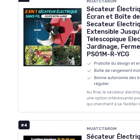
MUATCTAROM
Sécateur Électriq
Écran et Boîte 
Secateur Electri
Extensible Jusqu'
Telescopique Ele
Jardinage, Ferme,
PS01M-R-YCG
Praticité du design et 
Boîte de rangement incl
Bonne autonomie des ba
régulier
Au final, le sécateur électri
une option intéressante pou
qui cherchent à se faciliter l
#4
MUATCTAROM
Sécateur Électriq