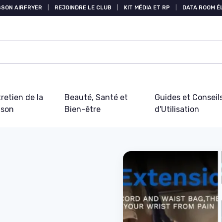
SSON AIRFRYER
|
REJOINDRE LE CLUB
|
KIT MÉDIA ET RP
|
DATA ROOM 
retien de la
Beauté, Santé et
Guides et Conseil
ison
Bien-être
d'Utilisation