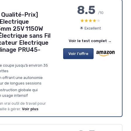
8.5
/10
 Qualité-Prix]
★★★★★
★★★★★
Electrique
45mm 25V 1150W
🌟 Excellent
lectrique sans Fil
Voir le test complet →
cateur Electrique
rdinage PRU45-
Voir l'offre
e coupe jusqu’à environ 35
ettes
h offrant une autonomie
our de longues sessions
struction globale qui
un usage intensif
vrai outil de travail pour
ille à gérer.
Voir plus