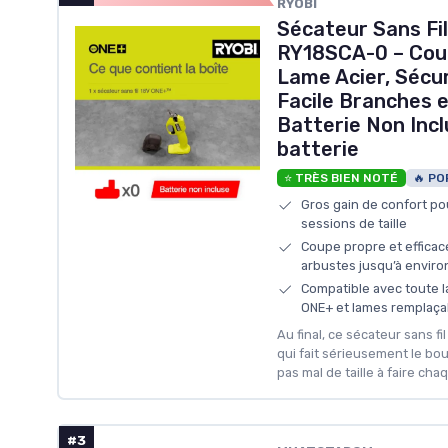
RYOBI
Sécateur Sans Fi
RY18SCA-0 – Cou
Lame Acier, Sécuri
Facile Branches e
Batterie Non Inc
batterie
⭐ TRÈS BIEN NOTÉ
🔥 PO
Gros gain de confort po
sessions de taille
Coupe propre et efficace
arbustes jusqu’à envir
Compatible avec toute 
ONE+ et lames remplaça
Au final, ce sécateur sans f
qui fait sérieusement le boul
pas mal de taille à faire ch
#3