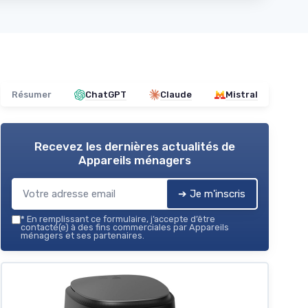
Résumer
ChatGPT
Claude
Mistral
Recevez les dernières actualités de
Appareils ménagers
➔ Je m'inscris
*
En remplissant ce formulaire, j’accepte d’être
contacté(e) à des fins commerciales par Appareils
ménagers et ses partenaires.