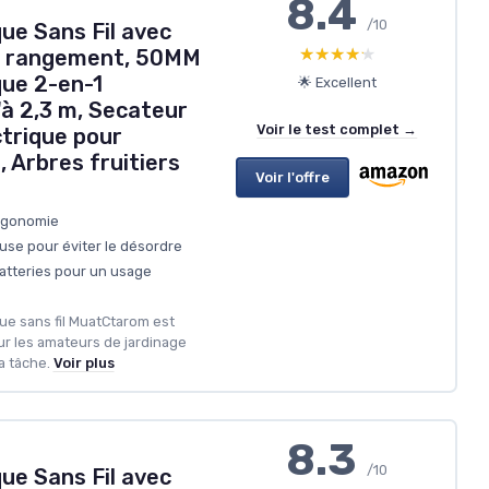
8.4
/10
ue Sans Fil avec
★★★★★
★★★★★
de rangement, 50MM
que 2-en-1
🌟 Excellent
à 2,3 m, Secateur
Voir le test complet →
ctrique pour
 Arbres fruitiers
Voir l'offre
ergonomie
use pour éviter le désordre
tteries pour un usage
que sans fil MuatCtarom est
r les amateurs de jardinage
a tâche.
Voir plus
8.3
/10
ue Sans Fil avec