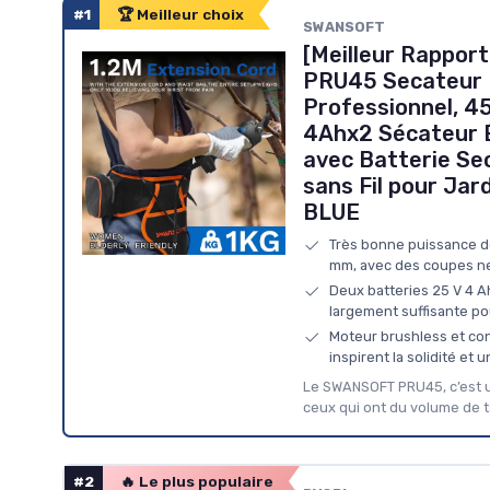
#1
🏆 Meilleur choix
SWANSOFT
[Meilleur Rapport
PRU45 Secateur 
Professionnel, 
4Ahx2 Sécateur É
avec Batterie Se
sans Fil pour Ja
BLUE
Très bonne puissance d
mm, avec des coupes n
Deux batteries 25 V 4 A
largement suffisante p
Moteur brushless et con
inspirent la solidité et 
Le SWANSOFT PRU45, c’est un 
ceux qui ont du volume de ta
#2
🔥 Le plus populaire