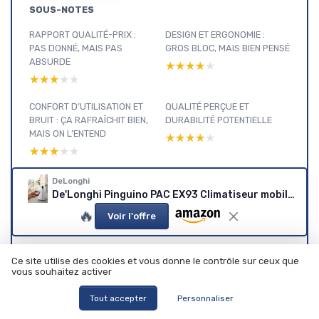
SOUS-NOTES
RAPPORT QUALITÉ-PRIX :
DESIGN ET ERGONOMIE :
PAS DONNÉ, MAIS PAS
GROS BLOC, MAIS BIEN PENSÉ
ABSURDE
★★★★★
★★★★★
★★★★★
★★★★★
CONFORT D’UTILISATION ET
QUALITÉ PERÇUE ET
BRUIT : ÇA RAFRAÎCHIT BIEN,
DURABILITÉ POTENTIELLE
MAIS ON L’ENTEND
★★★★★
★★★★★
★★★★★
★★★★★
PERFORMANCES DE
PRÉSENTATION GÉNÉRALE :
DeLonghi
REFROIDISSEMENT ET
CE QU’ON ACHÈTE VRAIMENT
De'Longhi Pinguino PAC EX93 Climatiseur mobile, avec tuyau d'échappement, 60 dB(A), technologie Whisper - Très silencieux, pour pièces jusqu'à 85 m3, 3 vitesses de ventilation, fonction
DÉSHUMIDIFICATION
★★★★★
★★★★★
🔥
Voir l'offre
★★★★★
★★★★★
Ce site utilise des cookies et vous donne le contrôle sur ceux que
vous souhaitez activer
Entretien
Tout accepter
Personnaliser
de la