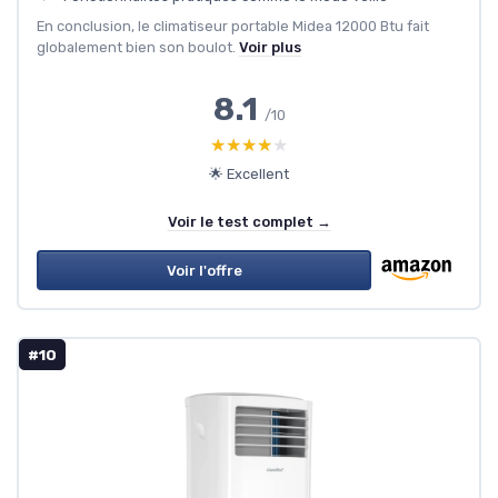
En conclusion, le climatiseur portable Midea 12000 Btu fait
globalement bien son boulot.
Voir plus
8.1
/10
★★★★★
★★★★★
🌟 Excellent
Voir le test complet →
Voir l'offre
#10