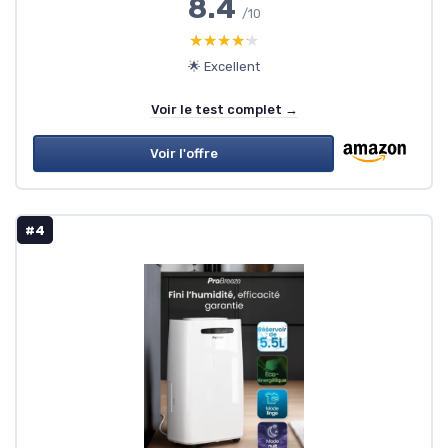
8.4
/10
★★★★★
★★★★★
🌟 Excellent
Voir le test complet →
Voir l'offre
#4