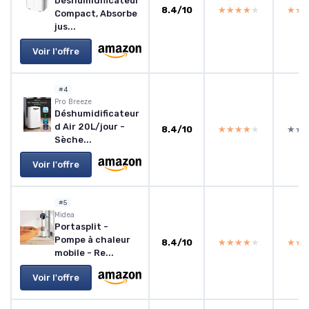
Déshumidificateur
8.4/10
★★★★★
★★★★★
★★
★★
Compact, Absorbe
jus...
Voir l'offre
#4
‎Pro Breeze
Déshumidificateur
d Air 20L/jour -
8.4/10
★★★★★
★★★★★
★★
★★
Sèche...
Voir l'offre
#5
Midea
Portasplit -
Pompe à chaleur
8.4/10
★★★★★
★★★★★
★★
★★
mobile - Re...
Voir l'offre