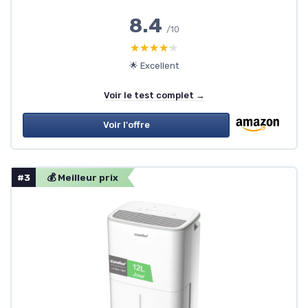
8.4
/10
★★★★★
★★★★★
🌟 Excellent
Voir le test complet →
Voir l'offre
#3
💰 Meilleur prix