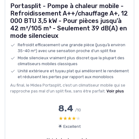
Portasplit - Pompe à chaleur mobile -
Refroidissement A++/chauffage A+, 12
000 BTU 3,5 kW - Pour pièces jusqu'à
42 m²/105 m³ - Seulement 39 dB(A) en
mode silencieux
Refroidit efficacement une grande pièce (jusqu’à environ
35–40 m²) avec une sensation proche d’un split fixe
Mode silencieux vraiment plus discret que la plupart des
climatiseurs mobiles classiques
Unité extérieure et tuyau plat qui améliorent le rendement
et réduisent les pertes par rapport aux monoblocs
Au final, le Midea Portasplit, c’est un climatiseur mobile qui se
rapproche pas mal d’un split fixe, sans être parfait.
Voir plus
8.4
/10
★★★★★
★★★★★
🌟 Excellent