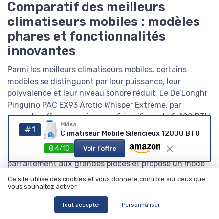
Comparatif des meilleurs
climatiseurs mobiles : modèles
phares et fonctionnalités
innovantes
Parmi les meilleurs climatiseurs mobiles, certains
modèles se distinguent par leur puissance, leur
polyvalence et leur niveau sonore réduit. Le De’Longhi
Pinguino PAC EX93 Arctic Whisper Extreme, par
exemple, offre une puissance frigorifique de 9 400 BTU
Midea
et se démarque par son fonctionnement silencieux,
#1
Climatiseur Mobile Silencieux 12000 BTU
idéal pour une utilisation nocturne. L’Olimpia Splendid
8.4/10
Voir l'offre
Dolceclima Air Pro 14, avec ses 14 000 BTU, convient
parfaitement aux grandes pièces et propose un mode
réversible pour le chauffage en hiver.
Ce site utilise des cookies et vous donne le contrôle sur ceux que
vous souhaitez activer
Le Klarstein Kraftwerk Smart illustre la tendance des
Tout accepter
Personnaliser
appareils multifonctions, combinant refroidissement,
ventilation et déshumidification, tout en étant