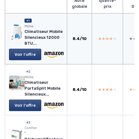
Note
qualité-
globale
prix
Des
#1
‎Midea
Climatiseur Mobile
Silencieux 12000
8.4/10
★★★★★
★★★★★
★★
★★
BTU...
Voir l'offre
#2
Midea
Climatiseur
PortaSplit Mobile
8.4/10
★★★★★
★★★★★
★★
★★
Silencieux...
Voir l'offre
#3
Comfee
'