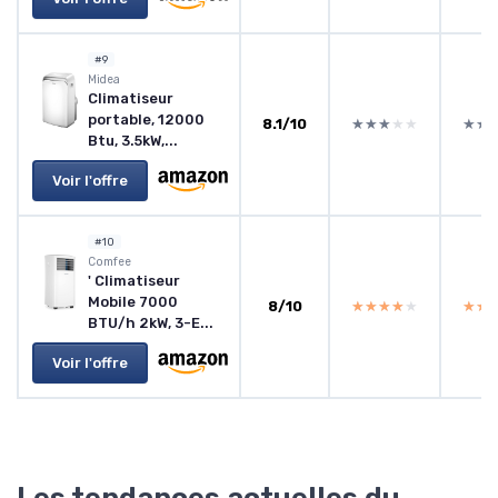
#9
Midea
Climatiseur
portable, 12000
8.1/10
★★★★★
★★★★★
★★
★★
Btu, 3.5kW,...
Voir l'offre
#10
Comfee
' Climatiseur
Mobile 7000
8/10
★★★★★
★★★★★
★★
★★
BTU/h 2kW, 3-E...
Voir l'offre