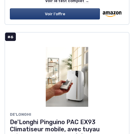
Voir le test complet →
Voir l'offre
#6
DE'LONGHI
De'Longhi Pinguino PAC EX93
Climatiseur mobile, avec tuyau