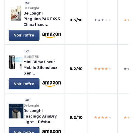
#6
De'Longhi
De'Longhi
Pinguino PAC EX93
8.3/10
★★★★★
★★★★★
★★
★★
Climatiseur...
Voir l'offre
#7
KLARSTEIN
Mini Climatiseur
Mobile Silencieux
8.2/10
★★★★★
★★★★★
★★
★★
3 en...
Voir l'offre
#8
‎De'Longhi
De’Longhi
Tasciugo AriaDry
8.2/10
★★★★★
★★★★★
★★
★★
Light - Déshu...
Voir l'offre