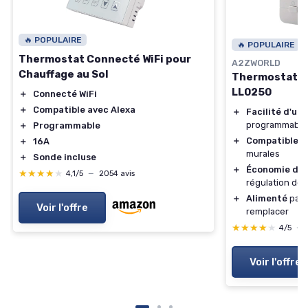
🔥 POPULAIRE
🔥 POPULAIRE
Thermostat Connecté WiFi pour
A2ZWORLD
Chauffage au Sol
Thermostat n
LL0250
＋
Connecté WiFi
＋
Compatible avec Alexa
＋
Facilité d'uti
programmable
＋
Programmable
＋
Compatible
av
＋
16A
murales
＋
Sonde incluse
＋
Économie d'é
★★★★★
★★★★★
4,1/5
—
2054 avis
régulation de 
＋
Alimenté
par 2
Voir l'offre
remplacer
★★★★★
★★★★★
4/5
—
Voir l'offre