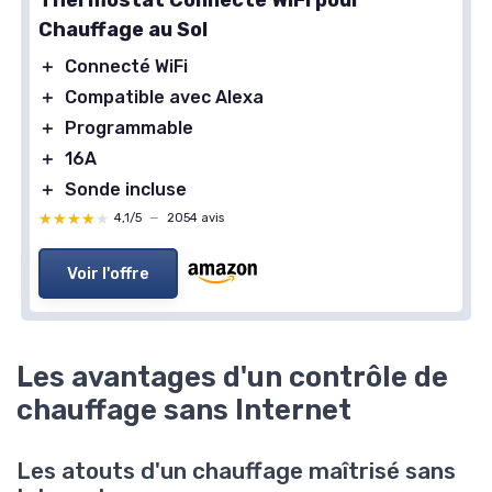
Chauffage au Sol
＋
Connecté WiFi
＋
Compatible avec Alexa
＋
Programmable
＋
16A
＋
Sonde incluse
★★★★★
★★★★★
4,1/5
—
2054 avis
Voir l'offre
Les avantages d'un contrôle de
chauffage sans Internet
Les atouts d'un chauffage maîtrisé sans