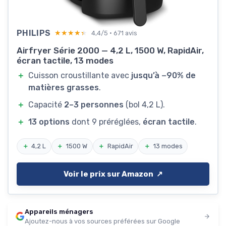
PHILIPS
★★★★★
★★★★★
4,4/5 · 671 avis
Airfryer Série 2000 — 4,2 L, 1500 W, RapidAir,
écran tactile, 13 modes
＋
Cuisson croustillante avec
jusqu’à −90% de
matières grasses
.
＋
Capacité
2–3 personnes
(bol 4,2 L).
＋
13 options
dont 9 préréglées,
écran tactile
.
＋
4,2 L
＋
1500 W
＋
RapidAir
＋
13 modes
Voir le prix sur Amazon ↗️
Appareils ménagers
Ajoutez-nous à vos sources préférées sur Google