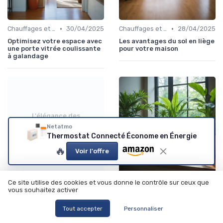
•
•
Chauffages et Climatiseurs
30/04/2025
Chauffages et Climatiseurs
28/04/2025
Optimisez votre espace avec
Les avantages du sol en liège
une porte vitrée coulissante
pour votre maison
à galandage
L'élégance des
radiateurs électriques
Netatmo
modernes
Thermostat Connecté Économe en Énergie
🔥
Voir l'offre
•
•
Chauffages et Climatiseurs
05/08/2026
Purificateurs d'Air et Humidificateurs
27/11/2025
Ce site utilise des cookies et vous donne le contrôle sur ceux que
vous souhaitez activer
L'élégance des radiateurs
Optimisez la qualité de l'air
électriques modernes
avec un filtre à charbon
Tout accepter
Personnaliser