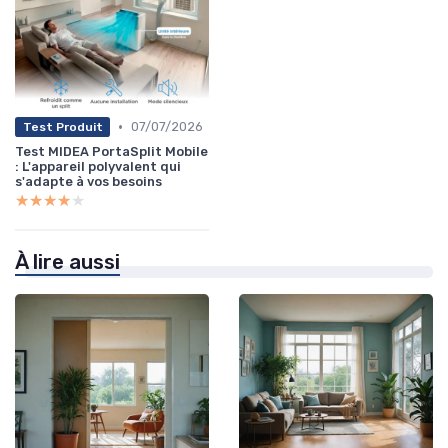
•
07/07/2026
Test Produit
Test MIDEA PortaSplit Mobile
: L'appareil polyvalent qui
s'adapte à vos besoins
★★★★★
★★★★★
À lire aussi