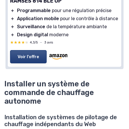
RAMSES 814 BLE UP
＋
Programmable
pour une régulation précise
＋
Application mobile
pour le contrôle à distance
＋
Surveillance
de la température ambiante
＋
Design digital
moderne
★★★★★
★★★★★
4,3/5
—
3 avis
Voir l'offre
Installer un système de
commande de chauffage
autonome
Installation de systèmes de pilotage de
chauffage indépendants du Web