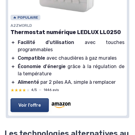
🔥 POPULAIRE
A2ZWORLD
Thermostat numérique LEDLUX LL0250
＋
Facilité d'utilisation
avec touches
programmables
＋
Compatible
avec chaudières à gaz murales
＋
Économie d'énergie
grâce à la régulation de
la température
＋
Alimenté
par 2 piles AA, simple à remplacer
★★★★★
★★★★★
4/5
—
1446 avis
Voir l'offre
Les technologies alternatives au