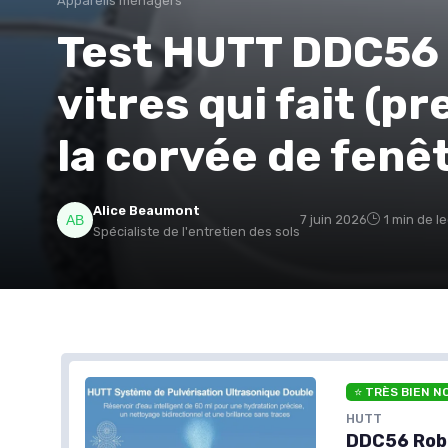
Appareils ménagers
Test HUTT DDC56 :
vitres qui fait (p
la corvée de fenê
Alice Beaumont
7 juin 2026
1 min de l
Spécialiste de l'entretien des sols
⭐ TRÈS BIEN N
HUTT
DDC56 Robo