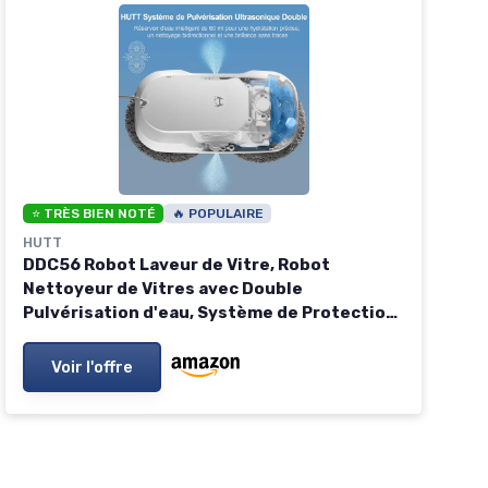
⭐ TRÈS BIEN NOTÉ
🔥 POPULAIRE
HUTT
DDC56 Robot Laveur de Vitre, Robot
Nettoyeur de Vitres avec Double
Pulvérisation d'eau, Système de Protection
à Triple, Navigation Intelligente,
Télécommande
Voir l'offre