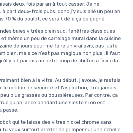
aisais deux fois par an à tout casser. Je ne
 à part deux-trois pubs, donc j’y suis allé un peu en
s 70 % du boulot, ce serait déjà ça de gagné.
randes baies vitrées plein sud, fenêtres classiques
n, et même un peu de carrelage mural dans la cuisine
nzaine de jours pour me faire un vrai avis, pas juste
rt bien, mais ce n’est pas magique non plus : il faut
 y ait parfois un petit coup de chiffon à finir à la
 vraiment bien à la vitre. Au début, j’avoue, je restais
e cordon de sécurité et l’aspiration, il n’a jamais
peu plus grasses ou poussiéreuses. Par contre, ça
n truc qu’on lance pendant une sieste si on est
a passe.
robot qui te laisse des vitres nickel chrome sans
Si tu veux surtout arrêter de grimper sur une échelle