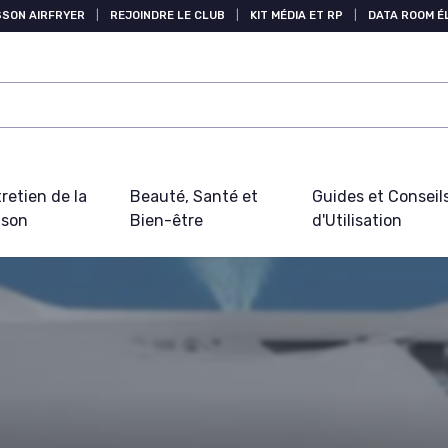
SSON AIRFRYER
|
REJOINDRE LE CLUB
|
KIT MÉDIA ET RP
|
DATA ROOM 
retien de la
Beauté, Santé et
Guides et Conseil
ison
Bien-être
d'Utilisation