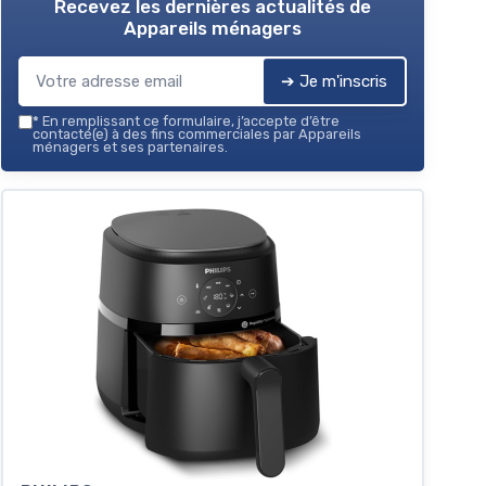
Recevez les dernières actualités de
Appareils ménagers
➔ Je m'inscris
*
En remplissant ce formulaire, j’accepte d’être
contacté(e) à des fins commerciales par Appareils
ménagers et ses partenaires.