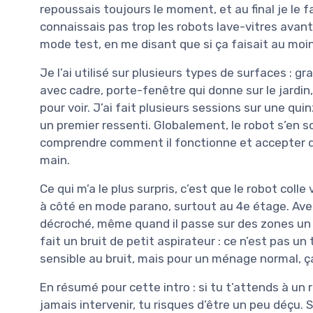
repoussais toujours le moment, et au final je le f
connaissais pas trop les robots lave-vitres avant,
mode test, en me disant que si ça faisait au moin
Je l’ai utilisé sur plusieurs types de surfaces : g
avec cadre, porte-fenêtre qui donne sur le jardi
pour voir. J’ai fait plusieurs sessions sur une qui
un premier ressenti. Globalement, le robot s’en so
comprendre comment il fonctionne et accepter qu’il
main.
Ce qui m’a le plus surpris, c’est que le robot colle
à côté en mode parano, surtout au 4e étage. Avec l
décroché, même quand il passe sur des zones un 
fait un bruit de petit aspirateur : ce n’est pas u
sensible au bruit, mais pour un ménage normal, ç
En résumé pour cette intro : si tu t’attends à un 
jamais intervenir, tu risques d’être un peu déçu. 