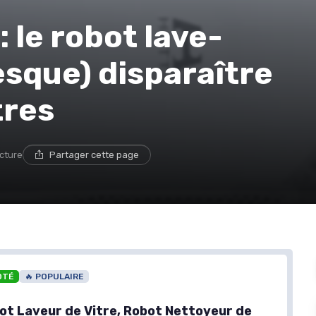
 le robot lave-
resque) disparaître
tres
ecture
Partager cette page
OTÉ
🔥 POPULAIRE
t Laveur de Vitre, Robot Nettoyeur de