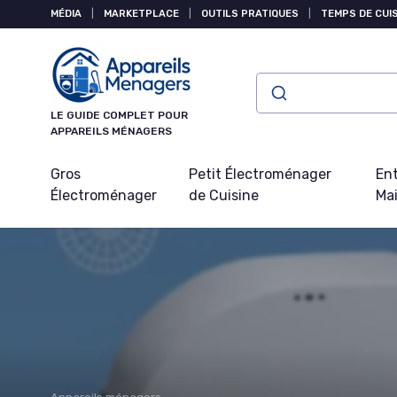
Panneau de gestion des cookies
MÉDIA
|
MARKETPLACE
|
OUTILS PRATIQUES
|
TEMPS DE CUI
LE GUIDE COMPLET POUR
APPAREILS MÉNAGERS
Gros
Petit Électroménager
Ent
Électroménager
de Cuisine
Ma