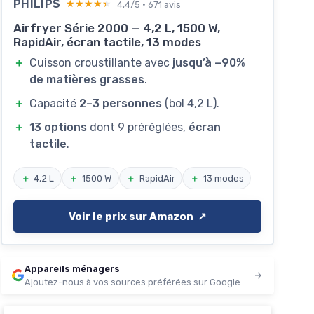
PHILIPS
★★★★★
★★★★★
4,4/5 · 671 avis
Airfryer Série 2000 — 4,2 L, 1500 W,
RapidAir, écran tactile, 13 modes
＋
Cuisson croustillante avec
jusqu’à −90%
de matières grasses
.
＋
Capacité
2–3 personnes
(bol 4,2 L).
＋
13 options
dont 9 préréglées,
écran
tactile
.
＋
4,2 L
＋
1500 W
＋
RapidAir
＋
13 modes
Voir le prix sur Amazon ↗️
Appareils ménagers
Ajoutez-nous à vos sources préférées sur Google