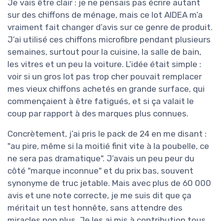
Je vais être clair : je ne pensais pas écrire autant
sur des chiffons de ménage, mais ce lot AIDEA m’a
vraiment fait changer d’avis sur ce genre de produit.
J’ai utilisé ces chiffons microfibre pendant plusieurs
semaines, surtout pour la cuisine, la salle de bain,
les vitres et un peu la voiture. L’idée était simple :
voir si un gros lot pas trop cher pouvait remplacer
mes vieux chiffons achetés en grande surface, qui
commençaient à être fatigués, et si ça valait le
coup par rapport à des marques plus connues.
Concrètement, j’ai pris le pack de 24 en me disant :
"au pire, même si la moitié finit vite à la poubelle, ce
ne sera pas dramatique". J’avais un peu peur du
côté "marque inconnue" et du prix bas, souvent
synonyme de truc jetable. Mais avec plus de 60 000
avis et une note correcte, je me suis dit que ça
méritait un test honnête, sans attendre des
miracles non plus. Je les ai mis à contribution tous