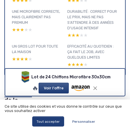
★★★★★
★★★★★
★★★★★
★★★★★
UNE MICROFIBRE CORRECTE,
DURABILITÉ : CORRECT POUR
MAIS CLAIREMENT PAS
LE PRIX, MAIS NE PAS
PREMIUM
S’ATTENDRE À DES ANNÉES
D’USAGE INTENSIF
★★★★★
★★★★★
★★★★★
★★★★★
UN GROS LOT POUR TOUTE
EFFICACITÉ AU QUOTIDIEN :
LA MAISON
ÇA FAIT LE JOB, AVEC
QUELQUES LIMITES
★★★★★
★★★★★
★★★★★
★★★★★
Lot de 24 Chiffons Microfibre 30x30cm
🔥
Voir l'offre
Entretien
de la
Maison :
Ce site utilise des cookies et vous donne le contrôle sur ceux que
vous souhaitez activer
voir nos
Voir tous les tests Entretien de la Maison →
autres
Tout accepter
Personnaliser
tests et