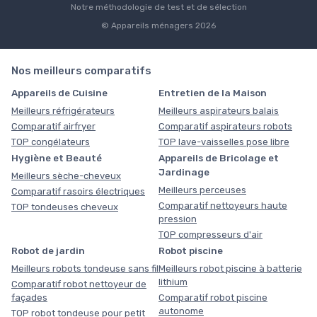
Notre méthodologie de test et de sélection
© Appareils ménagers 2026
Nos meilleurs comparatifs
Appareils de Cuisine
Entretien de la Maison
Meilleurs réfrigérateurs
Meilleurs aspirateurs balais
Comparatif airfryer
Comparatif aspirateurs robots
TOP congélateurs
TOP lave-vaisselles pose libre
Hygiène et Beauté
Appareils de Bricolage et
Jardinage
Meilleurs sèche-cheveux
Meilleurs perceuses
Comparatif rasoirs électriques
Comparatif nettoyeurs haute
TOP tondeuses cheveux
pression
TOP compresseurs d'air
Robot de jardin
Robot piscine
Meilleurs robots tondeuse sans fil
Meilleurs robot piscine à batterie
lithium
Comparatif robot nettoyeur de
façades
Comparatif robot piscine
autonome
TOP robot tondeuse pour petit