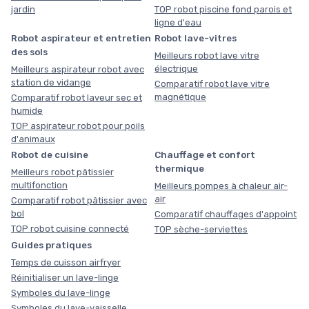
jardin
TOP robot piscine fond parois et
ligne d'eau
Robot aspirateur et entretien
Robot lave-vitres
des sols
Meilleurs robot lave vitre
électrique
Meilleurs aspirateur robot avec
station de vidange
Comparatif robot lave vitre
magnétique
Comparatif robot laveur sec et
humide
TOP aspirateur robot pour poils
d'animaux
Robot de cuisine
Chauffage et confort
thermique
Meilleurs robot pâtissier
multifonction
Meilleurs pompes à chaleur air-
air
Comparatif robot pâtissier avec
bol
Comparatif chauffages d'appoint
TOP robot cuisine connecté
TOP sèche-serviettes
Guides pratiques
Temps de cuisson airfryer
Réinitialiser un lave-linge
Symboles du lave-linge
Symboles du lave-vaisselle