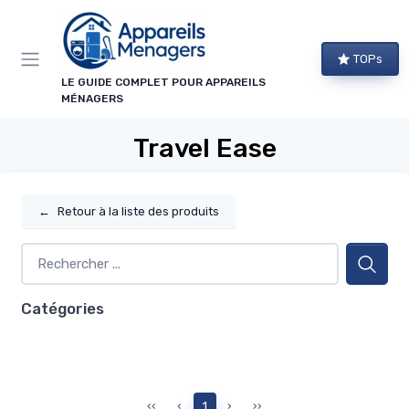
Panneau de gestion des cookies
TOPs
LE GUIDE COMPLET POUR APPAREILS
MÉNAGERS
Travel Ease
←
Retour à la liste des produits
Catégories
‹‹
‹
1
›
››