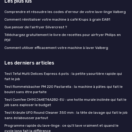
Les plus lus
Comprendre et résoudre les codes d'erreur de votre lave-linge Valberg
Comment réinitialiser votre machine à café Krups à grain EA81
Que penser de l'airfryer Silvercrest ?
Téléchargez gratuitement le livre de recettes pour airfryer Philips en
PDF
Comment utiliser efficacement votre machine à laver Valberg
Les derniers articles
Test Tefal Multi Delices Express 6 pots : la petite yaourtière rapide qui
fait le job
Test Rommelsbacher PM 220 Pastarella : la machine à pâtes qui fait le
boulot sans être parfaite
Test Comfee CH90J64ET4A2B2-EU : une hotte murale inclinée qui fait le
job sans exploser le budget
Test Kränzle UFO Round Cleaner 350 mm : la tête de lavage qui fait le job
sans éclabousser partout
Programme rapide du lave-linge : ce qu'il lave vraiment et quand le
cycle long fait la différence