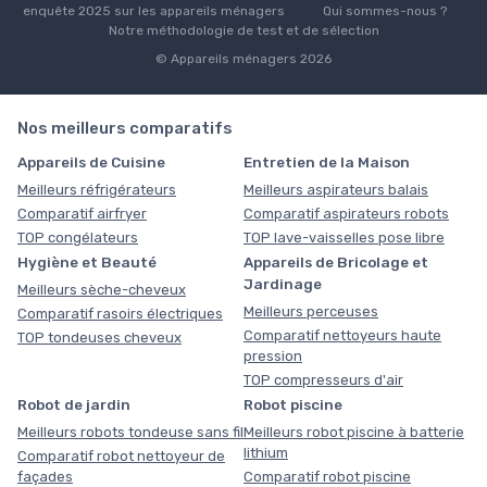
enquête 2025 sur les appareils ménagers
Qui sommes-nous ?
Notre méthodologie de test et de sélection
© Appareils ménagers 2026
Nos meilleurs comparatifs
Appareils de Cuisine
Entretien de la Maison
Meilleurs réfrigérateurs
Meilleurs aspirateurs balais
Comparatif airfryer
Comparatif aspirateurs robots
TOP congélateurs
TOP lave-vaisselles pose libre
Hygiène et Beauté
Appareils de Bricolage et
Jardinage
Meilleurs sèche-cheveux
Meilleurs perceuses
Comparatif rasoirs électriques
Comparatif nettoyeurs haute
TOP tondeuses cheveux
pression
TOP compresseurs d'air
Robot de jardin
Robot piscine
Meilleurs robots tondeuse sans fil
Meilleurs robot piscine à batterie
lithium
Comparatif robot nettoyeur de
façades
Comparatif robot piscine