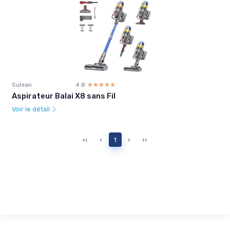
Sulean
4.8
☆☆☆☆☆
★★★★★
Aspirateur Balai X8 sans Fil
Voir le détail
‹‹
‹
1
›
››