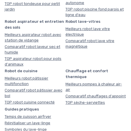
autonome
TOP robot tondeuse pour petit
jardin
TOP robot piscine fond parois et
ligne d'eau
Robot aspirateur et entretien
Robot lave-vitres
des sols
Meilleurs robot lave vitre
électrique
Meilleurs aspirateur robot avec
station de vidange
Comparatif robot lave vitre
magnétique
Comparatif robot laveur sec et
humide
TOP aspirateur robot pour poils
d'animaux
Robot de cuisine
Chauffage et confort
thermique
Meilleurs robot pâtissier
multifonction
Meilleurs pompes à chaleur air-
air
Comparatif robot pâtissier avec
bol
Comparatif chauffages d'appoint
TOP robot cuisine connecté
TOP sèche-serviettes
Guides pratiques
Temps de cuisson airfryer
Réinitialiser un lave-linge
Symboles du lave-linge