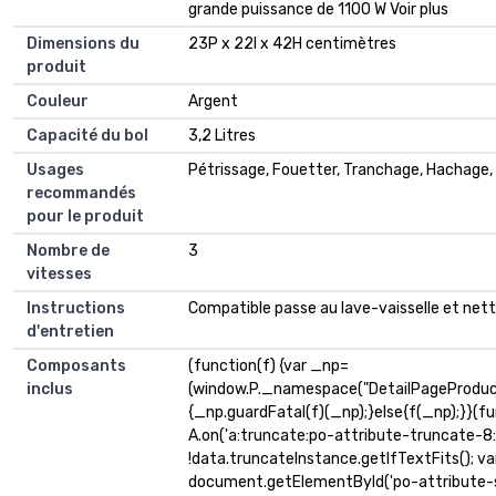
grande puissance de 1100 W Voir plus
Dimensions du
23P x 22l x 42H centimètres
produit
Couleur
Argent
Capacité du bol
3,2 Litres
Usages
Pétrissage, Fouetter, Tranchage, Hachage,
recommandés
pour le produit
Nombre de
3
vitesses
Instructions
Compatible passe au lave-vaisselle et net
d'entretien
Composants
(function(f) {var _np=
inclus
(window.P._namespace("DetailPageProduc
{_np.guardFatal(f)(_np);}else{f(_np);}}(fu
A.on('a:truncate:po-attribute-truncate-8:u
!data.truncateInstance.getIfTextFits(); v
document.getElementById('po-attribute-s