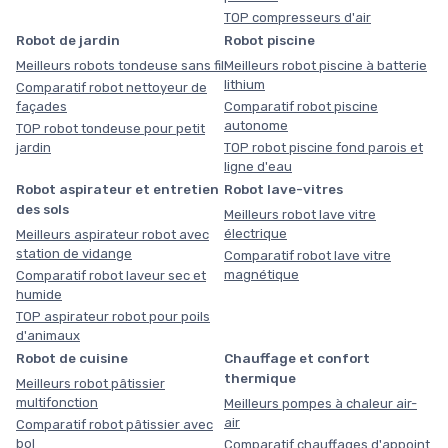
TOP compresseurs d'air
Robot de jardin
Robot piscine
Meilleurs robots tondeuse sans fil
Meilleurs robot piscine à batterie
lithium
Comparatif robot nettoyeur de
façades
Comparatif robot piscine
autonome
TOP robot tondeuse pour petit
jardin
TOP robot piscine fond parois et
ligne d'eau
Robot aspirateur et entretien
Robot lave-vitres
des sols
Meilleurs robot lave vitre
électrique
Meilleurs aspirateur robot avec
station de vidange
Comparatif robot lave vitre
magnétique
Comparatif robot laveur sec et
humide
TOP aspirateur robot pour poils
d'animaux
Robot de cuisine
Chauffage et confort
thermique
Meilleurs robot pâtissier
multifonction
Meilleurs pompes à chaleur air-
air
Comparatif robot pâtissier avec
bol
Comparatif chauffages d'appoint