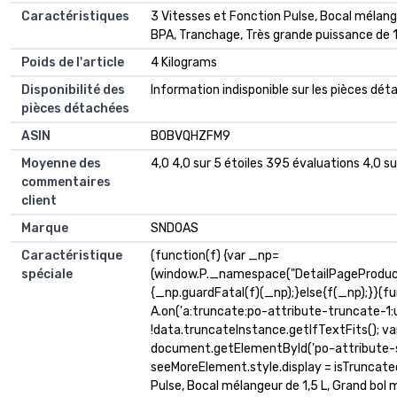
Caractéristiques
‎3 Vitesses et Fonction Pulse, Bocal mélang
BPA, Tranchage, Très grande puissance de 
Poids de l'article
‎4 Kilograms
Disponibilité des
‎Information indisponible sur les pièces dé
pièces détachées
ASIN
B0BVQHZFM9
Moyenne des
4,0 4,0 sur 5 étoiles 395 évaluations 4,0 su
commentaires
client
Marque
SNDOAS
Caractéristique
(function(f) {var _np=
spéciale
(window.P._namespace("DetailPageProduc
{_np.guardFatal(f)(_np);}else{f(_np);}}(fu
A.on('a:truncate:po-attribute-truncate-1:u
!data.truncateInstance.getIfTextFits(); v
document.getElementById('po-attribute-se
seeMoreElement.style.display = isTruncated ? 
Pulse, Bocal mélangeur de 1,5 L, Grand bol 