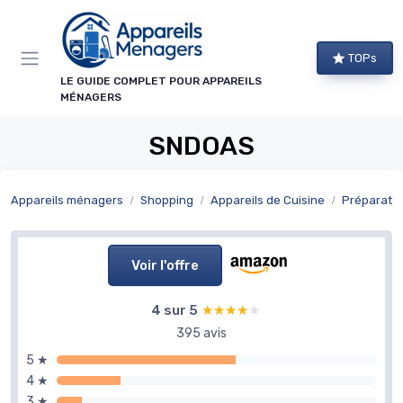
Panneau de gestion des cookies
TOPs
LE GUIDE COMPLET POUR APPAREILS
MÉNAGERS
SNDOAS
Appareils ménagers
Shopping
Appareils de Cuisine
Préparatio
Voir l'offre
4 sur 5
★★★★★
★★★★★
395 avis
5 ★
4 ★
3 ★