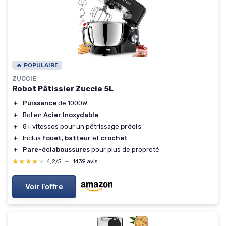
🔥 POPULAIRE
ZUCCIE
Robot Pâtissier Zuccie 5L
＋
Puissance
de 1000W
＋
Bol en
Acier Inoxydable
＋
8+ vitesses pour un pétrissage
précis
＋
Inclus
fouet
,
batteur
et
crochet
＋
Pare-éclaboussures
pour plus de propreté
★★★★★
★★★★★
4,2/5
—
1439 avis
Voir l'offre