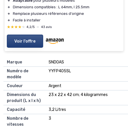
＋
Adaptable
pour plusieurs modèles
＋
Dimensions compatibles : L 64mm, l 25.5mm
＋
Remplace plusieurs références d'origine
＋
Facile à installer
★★★★★
★★★★★
4,2/5
—
43 avis
Voir l'offre
Marque
‎SNDOAS
Numéro de
‎YYFP405SL
modèle
Couleur
‎Argent
Dimensions du
‎23 x 22 x 42 cm; 4 kilogrammes
produit (L x l x h)
Capacité
‎3,2 Litres
Nombre de
‎3
vitesses