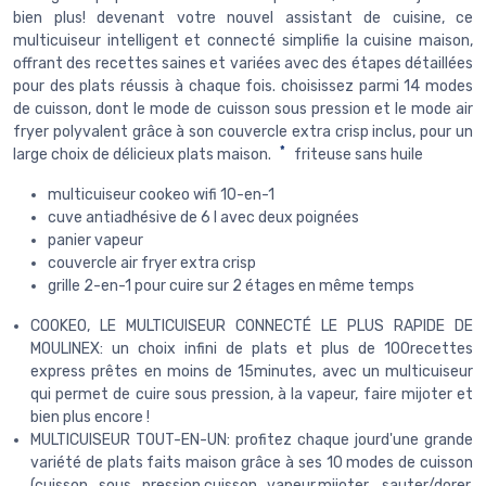
bien plus! devenant votre nouvel assistant de cuisine, ce
multicuiseur intelligent et connecté simplifie la cuisine maison,
offrant des recettes saines et variées avec des étapes détaillées
pour des plats réussis à chaque fois. choisissez parmi 14 modes
de cuisson, dont le mode de cuisson sous pression et le mode air
fryer polyvalent grâce à son couvercle extra crisp inclus, pour un
*
large choix de délicieux plats maison.
friteuse sans huile
multicuiseur cookeo wifi 10-en-1
cuve antiadhésive de 6 l avec deux poignées
panier vapeur
couvercle air fryer extra crisp
grille 2-en-1 pour cuire sur 2 étages en même temps
COOKEO, LE MULTICUISEUR CONNECTÉ LE PLUS RAPIDE DE
MOULINEX: un choix infini de plats et plus de 100recettes
express prêtes en moins de 15minutes, avec un multicuiseur
qui permet de cuire sous pression, à la vapeur, faire mijoter et
bien plus encore !
MULTICUISEUR TOUT-EN-UN: profitez chaque jourd'une grande
variété de plats faits maison grâce à ses 10 modes de cuisson
(cuisson sous pression,cuisson vapeur,mijoter, sauter/dorer,