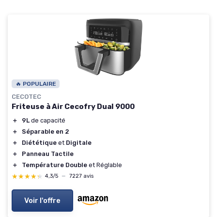
🔥 POPULAIRE
CECOTEC
Friteuse à Air Cecofry Dual 9000
＋
9L
de capacité
＋
Séparable en 2
＋
Diététique
et
Digitale
＋
Panneau Tactile
＋
Température Double
et Réglable
★★★★★
★★★★★
4,3/5
—
7227 avis
Voir l'offre