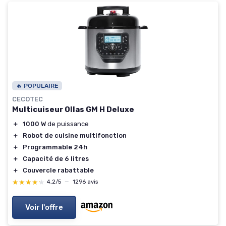
🔥 POPULAIRE
CECOTEC
Multicuiseur Ollas GM H Deluxe
＋
1000 W
de puissance
＋
Robot de cuisine multifonction
＋
Programmable 24h
＋
Capacité de 6 litres
＋
Couvercle rabattable
★★★★★
★★★★★
4,2/5
—
1296 avis
Voir l'offre