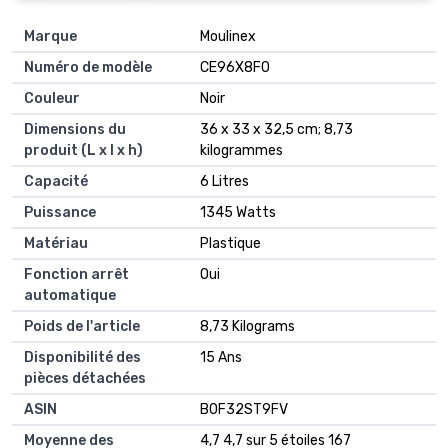
Marque
‎Moulinex
Numéro de modèle
‎CE96X8F0
Couleur
‎Noir
Dimensions du
‎36 x 33 x 32,5 cm; 8,73
produit (L x l x h)
kilogrammes
Capacité
‎6 Litres
Puissance
‎1345 Watts
Matériau
‎Plastique
Fonction arrêt
‎Oui
automatique
Poids de l'article
‎8,73 Kilograms
Disponibilité des
‎15 Ans
pièces détachées
ASIN
B0F32ST9FV
Moyenne des
4,7 4,7 sur 5 étoiles 167