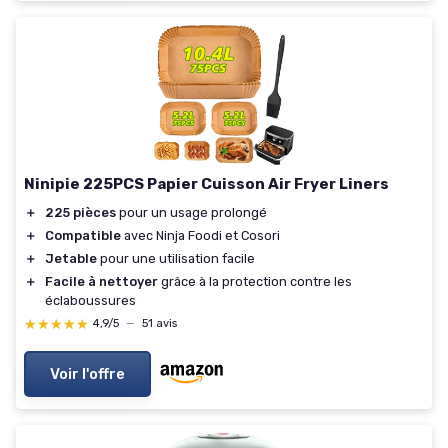
Ninipie 225PCS Papier Cuisson Air Fryer Liners
＋
225 pièces
pour un usage prolongé
＋
Compatible
avec Ninja Foodi et Cosori
＋
Jetable
pour une utilisation facile
＋
Facile à nettoyer
grâce à la protection contre les
éclaboussures
★★★★★
★★★★★
4,9/5
—
51 avis
Voir l'offre