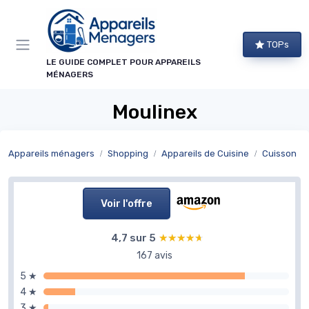
Panneau de gestion des cookies
TOPs
LE GUIDE COMPLET POUR APPAREILS
MÉNAGERS
Moulinex
Appareils ménagers
Shopping
Appareils de Cuisine
Cuisson
Voir l'offre
4,7 sur 5
★★★★★
★★★★★
167 avis
5 ★
4 ★
3 ★