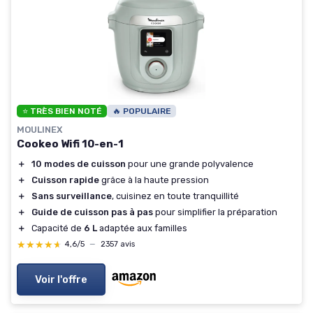
⭐ TRÈS BIEN NOTÉ
🔥 POPULAIRE
MOULINEX
Cookeo Wifi 10-en-1
＋
10 modes de cuisson
pour une grande polyvalence
＋
Cuisson rapide
grâce à la haute pression
＋
Sans surveillance
, cuisinez en toute tranquillité
＋
Guide de cuisson pas à pas
pour simplifier la préparation
＋
Capacité de
6 L
adaptée aux familles
★★★★★
★★★★★
4,6/5
—
2357 avis
Voir l'offre