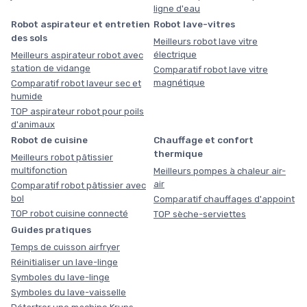
ligne d'eau
Robot aspirateur et entretien
Robot lave-vitres
des sols
Meilleurs robot lave vitre
électrique
Meilleurs aspirateur robot avec
station de vidange
Comparatif robot lave vitre
magnétique
Comparatif robot laveur sec et
humide
TOP aspirateur robot pour poils
d'animaux
Robot de cuisine
Chauffage et confort
thermique
Meilleurs robot pâtissier
multifonction
Meilleurs pompes à chaleur air-
air
Comparatif robot pâtissier avec
bol
Comparatif chauffages d'appoint
TOP robot cuisine connecté
TOP sèche-serviettes
Guides pratiques
Temps de cuisson airfryer
Réinitialiser un lave-linge
Symboles du lave-linge
Symboles du lave-vaisselle