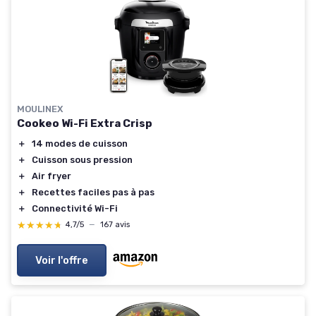
MOULINEX
Cookeo Wi-Fi Extra Crisp
＋
14 modes de cuisson
＋
Cuisson sous pression
＋
Air fryer
＋
Recettes faciles pas à pas
＋
Connectivité Wi-Fi
★★★★★
★★★★★
4,7/5
—
167 avis
Voir l'offre