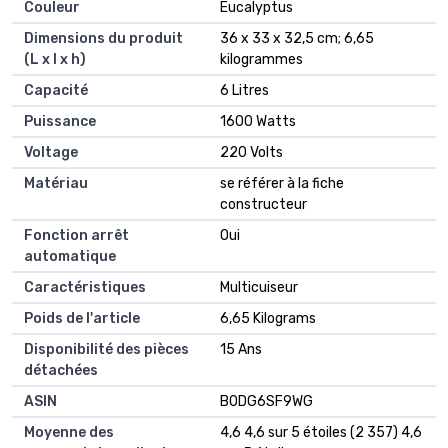
Couleur
‎Eucalyptus
Dimensions du produit
‎36 x 33 x 32,5 cm; 6,65
(L x l x h)
kilogrammes
Capacité
‎6 Litres
Puissance
‎1600 Watts
Voltage
‎220 Volts
Matériau
‎se référer à la fiche
constructeur
Fonction arrêt
‎Oui
automatique
Caractéristiques
‎Multicuiseur
Poids de l'article
‎6,65 Kilograms
Disponibilité des pièces
‎15 Ans
détachées
ASIN
B0DG6SF9WG
Moyenne des
4,6 4,6 sur 5 étoiles (2 357) 4,6