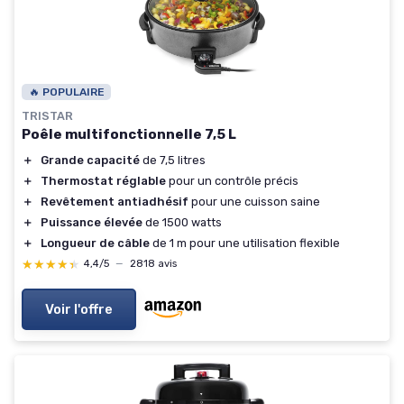
🔥 POPULAIRE
TRISTAR
Poêle multifonctionnelle 7,5 L
＋
Grande capacité
de 7,5 litres
＋
Thermostat réglable
pour un contrôle précis
＋
Revêtement antiadhésif
pour une cuisson saine
＋
Puissance élevée
de 1500 watts
＋
Longueur de câble
de 1 m pour une utilisation flexible
★★★★★
★★★★★
4,4/5
—
2818 avis
Voir l'offre