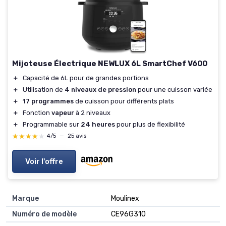
Mijoteuse Électrique NEWLUX 6L SmartChef V600
＋
Capacité de 6L pour de grandes portions
＋
Utilisation de
4 niveaux de pression
pour une cuisson variée
＋
17 programmes
de cuisson pour différents plats
＋
Fonction
vapeur
à 2 niveaux
＋
Programmable sur
24 heures
pour plus de flexibilité
★★★★★
★★★★★
4/5
—
25 avis
Voir l'offre
Marque
‎Moulinex
Numéro de modèle
‎CE96G310