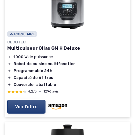
🔥 POPULAIRE
CECOTEC
Multicuiseur Ollas GM H Deluxe
＋
1000 W
de puissance
＋
Robot de cuisine multifonction
＋
Programmable 24h
＋
Capacité de 6 litres
＋
Couvercle rabattable
★★★★★
★★★★★
4,2/5
—
1296 avis
Voir l'offre