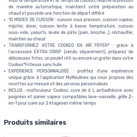
vous la température et le temps de cuisson, relâche la pression
de manière automatique, maintient votre préparation au
chaud et possède une fonction de départ différé
10 MODES DE CUISSON : cuisson sous pression, cuisson vapeur,
mijoter, dorer, cuisson lente à basse température, cuisson
sous-vide, yaourts, levée de pâte (pain, brioche...), réchauffer,
maintien au chaud
TRANSFORMEZ VOTRE COOKEO EN AIR FRYER* : grâce à
l'accessoire EXTRA CRISP (vendu séparément), préparez de
délicieuses frites, un poulet rôti ou encore un gratin dans votre
Cookeo*Friteuse sans huile
EXPÉRIENCE PERSONNALISÉE : profitez d'une expérience
unique grâce à l'application MyMoulinex qui vous propose des
recettes sur mesure et des services personnalisés
INCLUS : multicuiseur Cookeo, cuve de 6 L antiadhésive avec
poignées et panier vapeur compatibles lave-vaisselle, grille 2-
en-1 pour cuire sur 2 étagesen même temps
Produits similaires