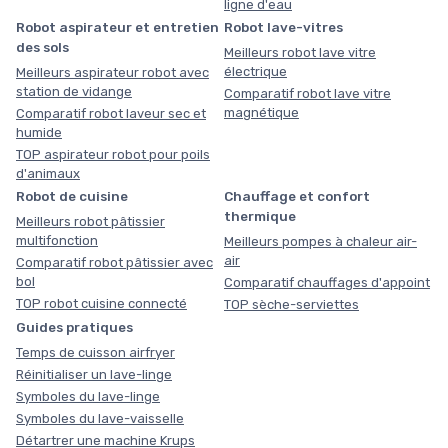
ligne d'eau
Robot aspirateur et entretien
Robot lave-vitres
des sols
Meilleurs robot lave vitre
électrique
Meilleurs aspirateur robot avec
station de vidange
Comparatif robot lave vitre
magnétique
Comparatif robot laveur sec et
humide
TOP aspirateur robot pour poils
d'animaux
Robot de cuisine
Chauffage et confort
thermique
Meilleurs robot pâtissier
multifonction
Meilleurs pompes à chaleur air-
air
Comparatif robot pâtissier avec
bol
Comparatif chauffages d'appoint
TOP robot cuisine connecté
TOP sèche-serviettes
Guides pratiques
Temps de cuisson airfryer
Réinitialiser un lave-linge
Symboles du lave-linge
Symboles du lave-vaisselle
Détartrer une machine Krups