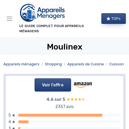
Panneau de gestion des cookies
TOPs
LE GUIDE COMPLET POUR APPAREILS
MÉNAGERS
Moulinex
Appareils ménagers
Shopping
Appareils de Cuisine
Cuisson
Voir l'offre
4,6 sur 5
★★★★★
★★★★★
2357 avis
5 ★
4 ★
3 ★