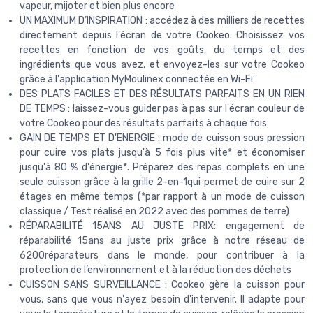
vapeur, mijoter et bien plus encore
UN MAXIMUM D’INSPIRATION : accédez à des milliers de recettes
directement depuis l'écran de votre Cookeo. Choisissez vos
recettes en fonction de vos goûts, du temps et des
ingrédients que vous avez, et envoyez-les sur votre Cookeo
grâce à l'application MyMoulinex connectée en Wi-Fi
DES PLATS FACILES ET DES RÉSULTATS PARFAITS EN UN RIEN
DE TEMPS : laissez-vous guider pas à pas sur l'écran couleur de
votre Cookeo pour des résultats parfaits à chaque fois
GAIN DE TEMPS ET D'ENERGIE : mode de cuisson sous pression
pour cuire vos plats jusqu'à 5 fois plus vite* et économiser
jusqu'à 80 % d'énergie*. Préparez des repas complets en une
seule cuisson grâce à la grille 2-en-1qui permet de cuire sur 2
étages en même temps (*par rapport à un mode de cuisson
classique / Test réalisé en 2022 avec des pommes de terre)
RÉPARABILITÉ 15ANS AU JUSTE PRIX: engagement de
réparabilité 15ans au juste prix grâce à notre réseau de
6200réparateurs dans le monde, pour contribuer à la
protection de l’environnement et à la réduction des déchets
CUISSON SANS SURVEILLANCE : Cookeo gère la cuisson pour
vous, sans que vous n'ayez besoin d'intervenir. Il adapte pour