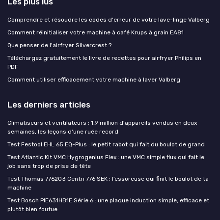
Les plus lus
Comprendre et résoudre les codes d'erreur de votre lave-linge Valberg
Comment réinitialiser votre machine à café Krups à grain EA81
Que penser de l'airfryer Silvercrest ?
Téléchargez gratuitement le livre de recettes pour airfryer Philips en
PDF
Comment utiliser efficacement votre machine à laver Valberg
Les derniers articles
Climatiseurs et ventilateurs : 1,9 million d'appareils vendus en deux
semaines, les leçons d'une ruée record
Test Festool EHL 65 EQ-Plus : le petit rabot qui fait du boulot de grand
Test Atlantic Kit VMC Hygrogenius Flex : une VMC simple flux qui fait le
job sans trop de prise de tête
Test Thomas 776203 Centri 776 SEK : l’essoreuse qui finit le boulot de ta
machine
Test Bosch PIE631HB1E Série 6 : une plaque induction simple, efficace et
plutôt bien foutue