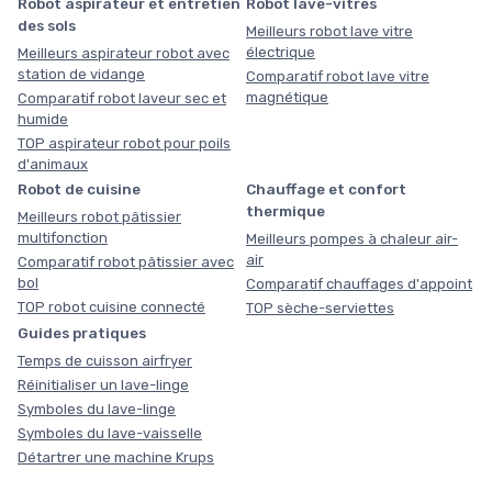
Robot aspirateur et entretien
Robot lave-vitres
des sols
Meilleurs robot lave vitre
électrique
Meilleurs aspirateur robot avec
station de vidange
Comparatif robot lave vitre
magnétique
Comparatif robot laveur sec et
humide
TOP aspirateur robot pour poils
d'animaux
Robot de cuisine
Chauffage et confort
thermique
Meilleurs robot pâtissier
multifonction
Meilleurs pompes à chaleur air-
air
Comparatif robot pâtissier avec
bol
Comparatif chauffages d'appoint
TOP robot cuisine connecté
TOP sèche-serviettes
Guides pratiques
Temps de cuisson airfryer
Réinitialiser un lave-linge
Symboles du lave-linge
Symboles du lave-vaisselle
Détartrer une machine Krups