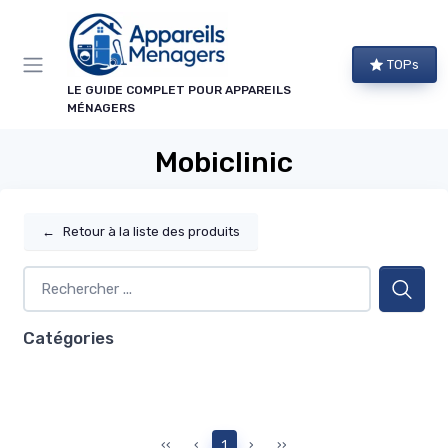
Panneau de gestion des cookies
TOPs
LE GUIDE COMPLET POUR APPAREILS
MÉNAGERS
Mobiclinic
←
Retour à la liste des produits
Catégories
‹‹
‹
1
›
››